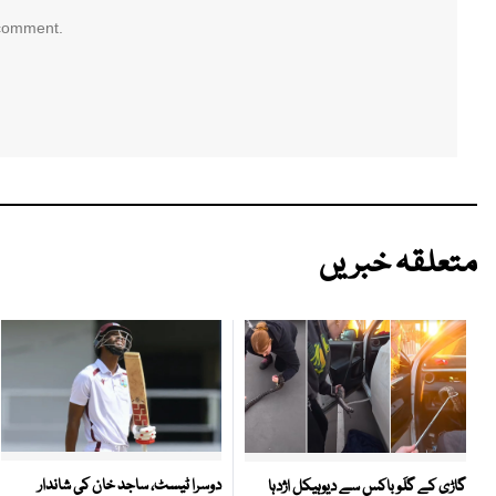
 comment.
متعلقہ خبریں
دوسرا ٹیسٹ، ساجد خان کی شاندار
گاڑی کے گلَو باکس سے دیوہیکل اژدہا