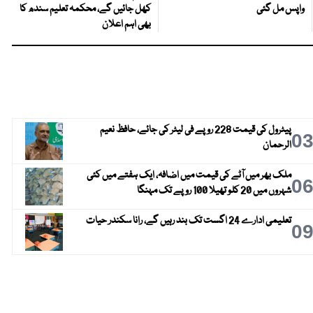
واپس مل گئی
کھل جائیں گے، محکمہ تعلیم سندھ کا
بھی اہم اعلان
پیٹرول کی قیمت 228 روپے فی لیٹر کی جائے، حافظ نعیم
0
الرحمان
ملک بھر میں آٹے کی قیمت میں اضافہ، ایک ہفتے میں کئی
0
شہروں میں 20 کلو تھیلا 100 روپے تک مہنگا
تعلیمی ادارے 24 اگست تک بند رہیں گے، رانا سکندر حیات
0