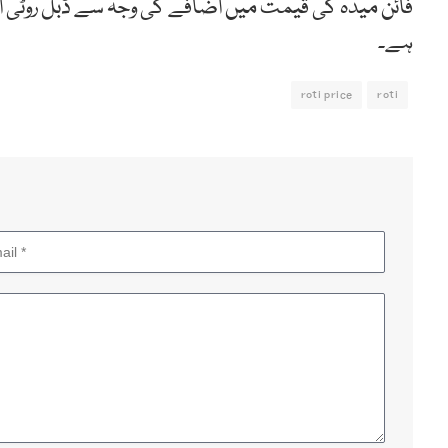
فائن میدہ کی قیمت میں اضافے کی وجہ سے ڈبل روٹی او
ہے۔
roti price
roti