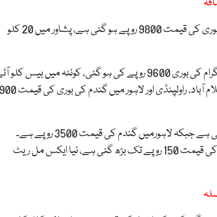
نجی ٹی وی کے مطابق پشاور میں 100 کلوگرام گندم کی بوری کی قیمت 9800 روپے ہو گئی ہے، پشاور میں 20 کلو
کوئٹہ میں گندم کی قیمت میں اضافے کے بعد سو کلو گرام کی بوری 9600 روپے کی ہو گئی، کوئٹہ میں بیس کلو آ
کے تھیلے کی قیمت 2130 روپے تک پہنچ گئی ہے۔اسلام آباد، راولپنڈی اور لاہور میں گندم کی بوری کی قیم
راولپنڈی میں گندم کی فی من قیمت 3700 روپے ہو گئی ہے جبکہ لاہورمیں گندم کی قیمت 3500 روپے ہے۔
اسلام آباد، راولپنڈی اور لاہور میں 15 کلو آٹے کے تھیلے کی قیمت 150 روپے تک بڑھ گئی ہے، نیا ایکس مل ریٹ
صلہ