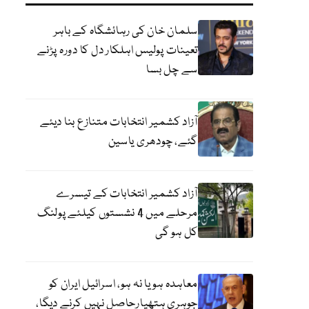
سلمان خان کی رہائشگاہ کے باہر
تعینات پولیس اہلکار دل کا دورہ پڑنے
سے چل بسا
آزاد کشمیر انتخابات متنازع بنا دیئے
گئے، چودھری یاسین
آزاد کشمیر انتخابات کے تیسرے
مرحلے میں 4 نشستوں کیلئے پولنگ
کل ہو گی
معاہدہ ہو یا نہ ہو، اسرائیل ایران کو
جوہری ہتھیارحاصل نہیں کرنے دیگا،