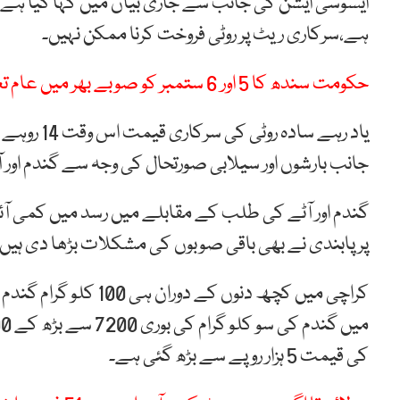
ایسوسی ایشن کی جانب سے جاری بیان میں کہا گیا ہے ک
ہے،سرکاری ریٹ پر روٹی فروخت کرنا ممکن نہیں۔
حکومت سندھ کا 5 اور 6 ستمبر کو صوبے بھر میں عام تعطیل کااعلان
یاد رہے س
جانب بارشوں اور سیلابی صورتحال کی وجہ سے گندم اور 
گندم اور آٹے کی طلب کے مقابلے میں رسد میں کمی آ
پر پابندی نے بھی باقی صوبوں کی مشکلات بڑھا دی ہیں۔
کراچی میں کچھ دنوں کے
کی قیمت 5 ہزار روپے سے بڑھ گئی ہے۔