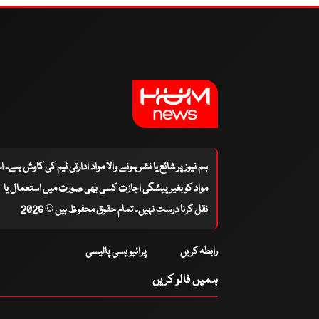
ہم نیوز پر شائع یا نشر ہونے والا مواد ادارتی ٹیم کی کاوش ہے۔ 
مواد کو بغیر پیشگی اجازت کسی بھی صورت میں استعمال یا
نقل کرنا درست نہیں۔ تمام حقوق محفوظ ہیں © 2026
رابطہ کریں
پرائیویسی پالیسی
ہمیں فالو کریں