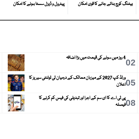
بیٹنگ کوچ بنائے جانے کا قوی امکان
پیٹرول و ڈیزل سستا ہونے کا امکان
4 روز میں سونے کی قیمت میں بڑا اضافہ
3
02
ورلڈ کپ 2027 کے میزبان ممالک کے درمیان ٹی ٹوئنٹی سیریز کا
6
05
اعلان
پی ٹی اے کا ای سم کے اجرا اور تبدیلی کی فیس کم کرنے کا
9
08
فیصلہ