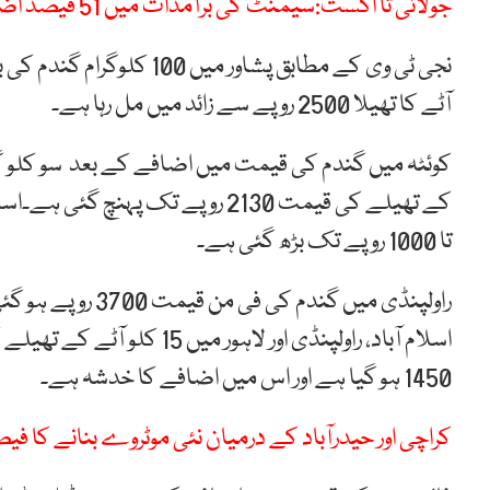
جولائی تا اگست:سیمنٹ کی برآمدات میں 51 فیصد اضافہ
آٹے کا تھیلا 2500 روپے سے زائد میں مل رہا ہے۔
تا 1000 روپے تک بڑھ گئی ہے۔
1450 ہو گیا ہے اور اس میں اضافے کا خدشہ ہے۔
کراچی اور حیدرآباد کے درمیان نئی موٹروے بنانے کا فی