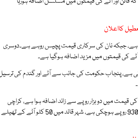
ہ فائن اور آٹے کی قیمتوں میں مسلسل اضافہ ہورہا
ادہ روٹی کی سرکاری قیمت اس وقت 14 روہے ہے، جبکہ نان کی سرکاری قیمت پچیس روہے ہے۔دوسری
آٹے کی قیمتوں میں مزید اضافہ ہوگیا ہے۔
ئی ہے، پنجاب حکومت کی جانب سے آٹے اور گندم کی ترسیل
 دوران ہی 100 کلو گرام گندم کی قیمت میں دو ہزار روپے سے زائد اضافہ ہوا ہے، کراچی
میں گندم کی سو کلو گرام کی بوری 7200 سے بڑھ کے 9300 روپے ہوچکی ہے، شہر قائد میں 50 کلو آٹے کے تھیلے