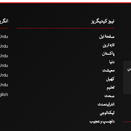
نیوز کیٹیگریز
انگر
صفحۂ اول
Urdu
تازہ ترین
Urdu
پاکستان
Urdu
دنیا
Urdu
اس
معیشت
Urdu
کھیل
Urdu
تعلیم
lish
صحت
انٹرٹینمنٹ
ٹیکنالوجی
دلچسپ و عجیب