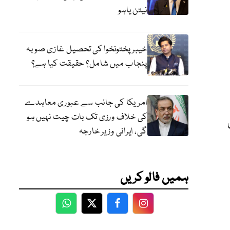
نیتن یاہو
خیبر پختونخوا کی تحصیل غازی صوبہ
پنجاب میں شامل؟ حقیقت کیا ہے؟
امریکا کی جانب سے عبوری معاہدے
کی خلاف ورزی تک بات چیت نہیں ہو
گی، ایرانی وزیر خارجہ
ہمیں فالو کریں
WhatsApp
Twitter
Facebook
Facebook