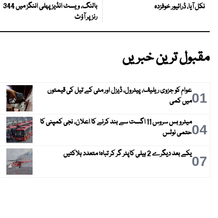
بالنگ، ویسٹ انڈیز پہلی اننگز میں 344
نکل آیا، ڈرائیور خوفزدہ
رنز پر آؤٹ
مقبول ترین خبریں
عوام کو جزوی ریلیف، پیٹرول، ڈیزل اور مٹی کے تیل کی قیمتوں
01
میں کمی
میٹرو بس سروس 11 اگست سے بند کرنے کا اعلان، نجی کمپنی کا
04
حتمی نوٹس
یکے بعد دیگرے 2 ہیلی کاپٹر گر کر تباہ؛ متعدد ہلاکتیں
07