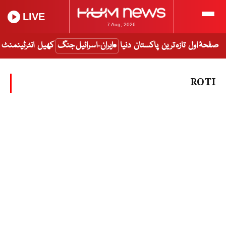
LIVE
7 Aug, 2026
صفحۂ اول
تازہ ترین
پاکستان
دنیا
ایران-اسرائیل جنگ
کھیل
انٹرٹینمنٹ
ROTI