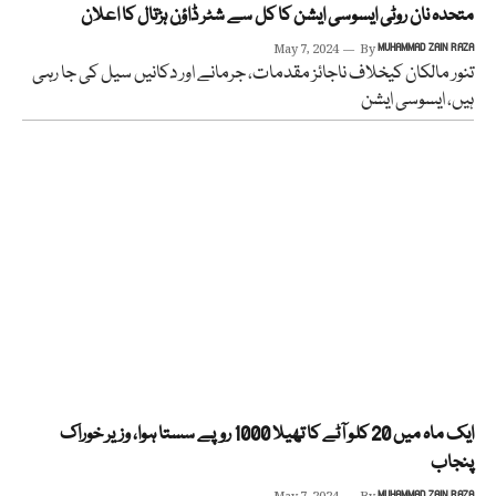
متحدہ نان روٹی ایسوسی ایشن کا کل سے شٹر ڈاؤن ہڑتال کا اعلان
May 7, 2024
By
MUHAMMAD ZAIN RAZA
تنور مالکان کیخلاف ناجائز مقدمات، جرمانے اور دکانیں سیل کی جا رہی
ہیں، ایسوسی ایشن
ایک ماہ میں 20 کلو آٹے کا تھیلا 1000 روپے سستا ہوا، وزیر خوراک
پنجاب
MUHAMMAD ZAIN RAZA