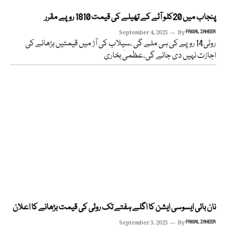
پنجاب میں 20کلو آٹے کے تھیلے کی قیمت 1810 روپے مقرر
September 4, 2025
By
FAISAL ZAHEER
روٹی14 روپے کی ہی ملے گی ،سیلاب کی آڑ میں قیمتیں بڑھانے کی
اجازت نہیں دی جائے گی،عظمیٰ بخاری
نان بائی ایسوسی ایشن کا اگلے ہفتے تک روٹی کی قیمت بڑھانے کا اعلان
September 3, 2025
By
FAISAL ZAHEER