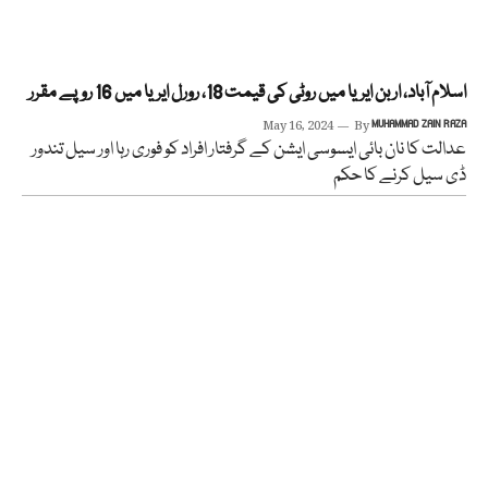
اسلام آباد، اربن ایریا میں روٹی کی قیمت 18، رورل ایریا میں 16 روپے مقرر
May 16, 2024
By
MUHAMMAD ZAIN RAZA
عدالت کا نان بائی ایسوسی ایشن کے گرفتار افراد کو فوری رہا اور سیل تندور
ڈی سیل کرنے کا حکم