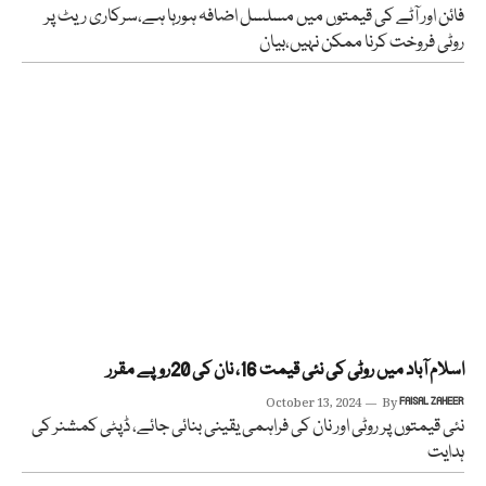
فائن اور آٹے کی قیمتوں میں مسلسل اضافہ ہورہا ہے،سرکاری ریٹ پر
روٹی فروخت کرنا ممکن نہیں،بیان
اسلام آباد میں روٹی کی نئی قیمت 16، نان کی 20روپے مقرر
October 13, 2024
By
FAISAL ZAHEER
نئی قیمتوں پر روٹی اور نان کی فراہمی یقینی بنائی جائے، ڈپٹی کمشنر کی
ہدایت