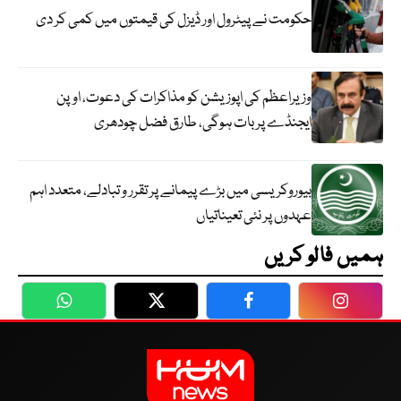
حکومت نے پیٹرول اور ڈیزل کی قیمتوں میں کمی کر دی
وزیراعظم کی اپوزیشن کو مذاکرات کی دعوت، اوپن
ایجنڈے پر بات ہوگی، طارق فضل چودھری
بیوروکریسی میں بڑے پیمانے پر تقرر و تبادلے، متعدد اہم
عہدوں پر نئی تعیناتیاں
ہمیں فالو کریں
WhatsApp
Twitter
Facebook
Faceboo