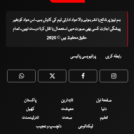
ہم نیوز پر شائع یا نشر ہونے والا مواد ادارتی ٹیم کی کاوش ہے۔ اس مواد کو بغیر
پیشگی اجازت کسی بھی صورت میں استعمال یا نقل کرنا درست نہیں۔ تمام
حقوق محفوظ ہیں © 2026
رابطہ کریں
پرائیویسی پالیسی
WhatsApp
Twitter
Facebook
Faceboo
صفحۂ اول
تازہ ترین
پاکستان
دنیا
معیشت
کھیل
تعلیم
صحت
انٹرٹینمنٹ
ٹیکنالوجی
دلچسپ و عجیب