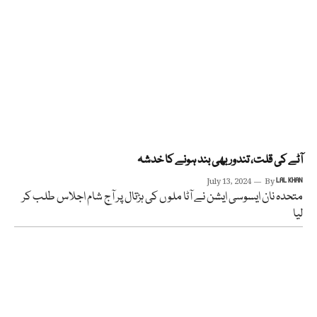
آٹے کی قلت، تندور بھی بند ہونے کا خدشہ
July 13, 2024
By
LAL KHAN
متحدہ نان ایسوسی ایشن نے آٹا ملو ں کی ہڑتال پر آج شام اجلاس طلب کر
لیا