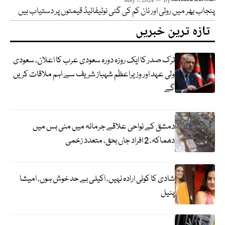
May 7, 2024
By
پنجاب بھر میں روٹی اور نان کم کی گئی نوٹیفائیڈ قیمتوں پر دستیاب ہیں
تازہ ترین خبریں
ترک صدر کا ایک روزہ دورہ سعودی عرب کا اعلان، سعودی
ولی عہد اور وزیراعظم شہباز شریف سے اہم ملاقات کریں
گے
دمشق کے نواحی علاقے جرمانہ میں منی بس میں
دھماکہ، 2 افراد جاں بحق، متعدد زخمی
شادی کا کوئی ارادہ نہیں، اکیلی بے حد خوش ہوں، امیشا
پٹیل