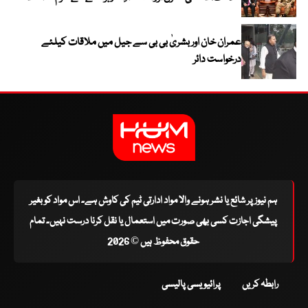
عمران خان اور بشریٰ بی بی سے جیل میں ملاقات کیلئے
درخواست دائر
ہم نیوز پر شائع یا نشر ہونے والا مواد ادارتی ٹیم کی کاوش ہے۔ اس مواد کو بغیر
پیشگی اجازت کسی بھی صورت میں استعمال یا نقل کرنا درست نہیں۔ تمام
حقوق محفوظ ہیں © 2026
رابطہ کریں
پرائیویسی پالیسی