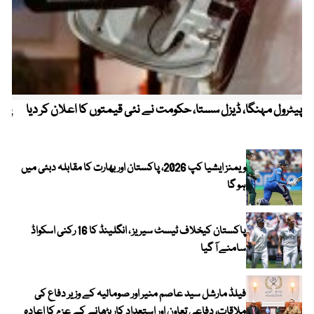
پیٹرول مہنگا، ڈیزل سستا، حکومت نے نئی قیمتوں کا اعلان کر دیا
پنج
ویمنز ایشیا کپ 2026، پاکستان اور بھارت کا مقابلہ دبئی میں
ہو گا
پاکستان کیخلاف ٹیسٹ سیریز ، انگلینڈ کا 16 رکنی اسکواڈ
سامنے آ گیا
فیلڈ مارشل سید عاصم منیر اور صومالیہ کے وزیر دفاع کی
ملاقات، دفاعی تعاون اور استعدادِ کار بڑھانے کے عزم کا اعادہ