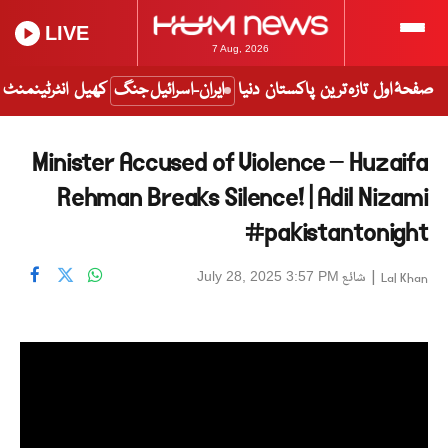
LIVE
7 Aug, 2026
صفحۂ اول
تازہ ترین
پاکستان
دنیا
ایران-اسرائیل جنگ
کھیل
انٹرٹینمنٹ
Minister Accused of Violence – Huzaifa
Rehman Breaks Silence! | Adil Nizami
#pakistantonight
|
شائع
July 28, 2025 3:57 PM
Lal Khan