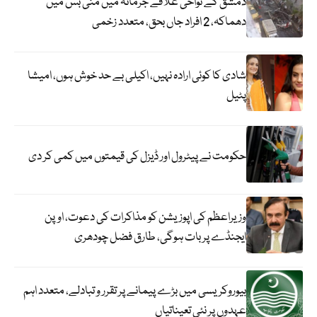
دمشق کے نواحی علاقے جرمانہ میں منی بس میں
دھماکہ، 2 افراد جاں بحق، متعدد زخمی
شادی کا کوئی ارادہ نہیں، اکیلی بے حد خوش ہوں، امیشا
پٹیل
حکومت نے پیٹرول اور ڈیزل کی قیمتوں میں کمی کر دی
وزیراعظم کی اپوزیشن کو مذاکرات کی دعوت، اوپن
ایجنڈے پر بات ہوگی، طارق فضل چودھری
بیوروکریسی میں بڑے پیمانے پر تقرر و تبادلے، متعدد اہم
عہدوں پر نئی تعیناتیاں