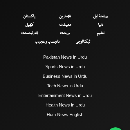
صفحۂ اول
تازہ ترین
پاکستان
دنیا
معیشت
کھیل
تعلیم
صحت
انٹرٹینمنٹ
ٹیکنالوجی
دلچسپ و عجیب
Pakistan News in Urdu
Sports News in Urdu
Business News in Urdu
Tech News in Urdu
Entertainment News in Urdu
Health News in Urdu
Hum News English