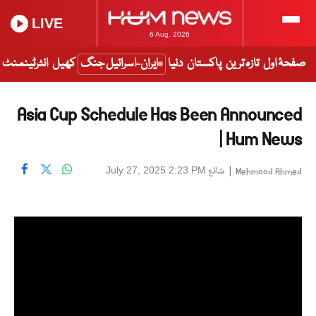
LIVE
6 Aug, 2026
صفحۂ اول
تازہ ترین
پاکستان
دنیا
ایران-اسرائیل جنگ
کھیل
انٹرٹینمنٹ
Asia Cup Schedule Has Been Announced
| Hum News
|
شائع
July 27, 2025 2:23 PM
Mehmood Ahmed