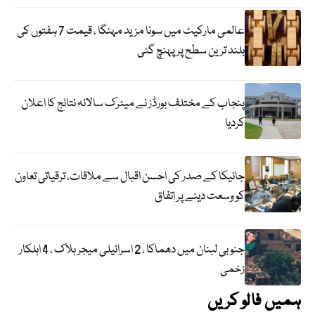
عالمی مارکیٹ میں سونا مزید مہنگا ، قیمت 7 ہفتوں کی
بلند ترین سطح پر پہنچ گئی
پنجاب کے مختلف بورڈز نے میٹرک سالانہ نتائج کا اعلان
کردیا
جائیکا کے صدر کی احسن اقبال سے ملاقات، ترقیاتی تعاون
کو وسعت دینے پر اتفاق
جنوبی لبنان میں دھماکا ، 2 اسرائیلی میجر ہلاک ، 4 اہلکار
زخمی
ہمیں فالو کریں