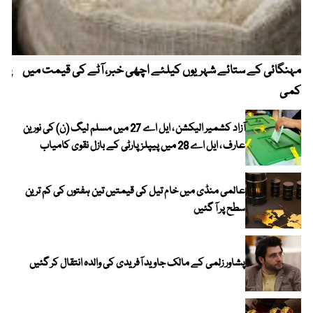
مہنگائی کے ستائے شہریوں کیلئے اچھی خبر، آٹے کی قیمت میں
پیٹ
کمی
آزاد کشمیر الیکشن ، ایل اے 27 میں مسلم لیگ (ن) کی نورین
عارف ، ایل اے 28 میں پیپلز پارٹی کے بازل نقوی کامیاب
عالمی منڈی میں خام تیل کی قیمتیں تین ہفتوں کی کم ترین
سطح پر آ گئیں
پشاور زلمی کے مالک جاوید آفریدی کی والدہ انتقال کر گئیں