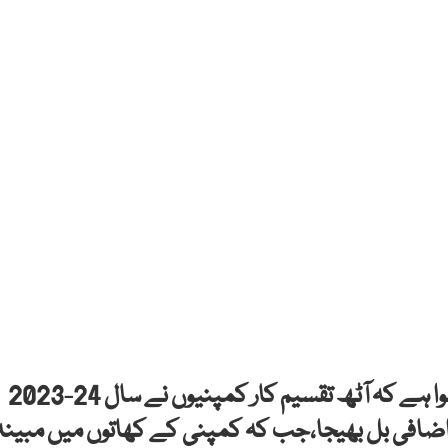
آڈٹ جنرل آف پاکستان کی رپورٹ میں انکشاف ہوا ہے کہ آٹھ تقسیم کار کمپنیوں نے سال 24-2023
اکھ بجلی یونٹس کا اضافی بل بھیجا،جب کہ کمپنی کے کھاتوں میں مبینہ