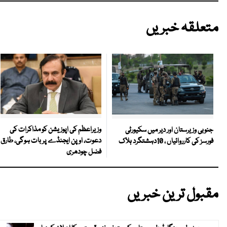
متعلقہ خبریں
وزیراعظم کی اپوزیشن کو مذاکرات کی
جنوبی وزیرستان اور دیر میں سکیورٹی
دعوت، اوپن ایجنڈے پر بات ہوگی، طارق
فورسز کی کارروائیاں ، 10دہشتگرد ہلاک
فضل چودھری
مقبول ترین خبریں