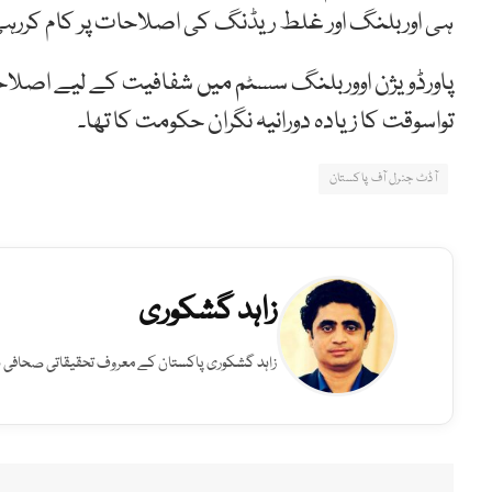
ہی اوربلنگ اور غلط ریڈنگ کی اصلاحات پر کام کررہ
پاورڈویژن اووربلنگ سسٹم میں شفافیت کے لیے اصلاح
تواسوقت کا زیادہ دورانیہ نگران حکومت کا تھا۔
آڈٹ جنرل آف پاکستان
زاہد گشکوری
زاہد گشکوری پاکستان کے معروف تحقیقاتی صحافی ہیں۔ HUM News میں بطور ایڈیٹر انویسٹیگیشن خدمات انجام دے