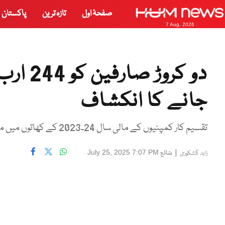
صفحۂ اول
تازہ ترین
پاکستان
7 Aug, 2026
دو کرو
جانے کا انکشاف
تقسیم کار کمپنیوں کے مالی سال 24۔2023 کے کھاتوں میں مبینہ مالی بےضابطگیاں بھی سامنے آئی ہیں۔
|
شائع
July 25, 2025 7:07 PM
زاہد گشکوری