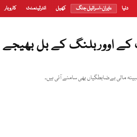
دنیا
ایران-اسرائیل جنگ
کھیل
انٹرٹینمنٹ
کاروبار
ڑ صارفین کو 244 ارب کے اووربلنگ کے بل بھیجے