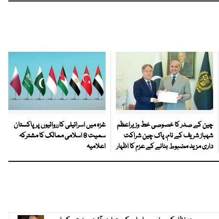
چین کے صدر کا خصوصی خط وزیراعظم
غزہ میں اسرائیلی کارروائیوں پر پاکستان
شہباز شریف کے نام، پاک چین شراکت
سمیت 8 اسلامی ممالک کا مشترکہ
داری مزید مضبوط بنانے کے عزم کا اظہار
اعلامیہ