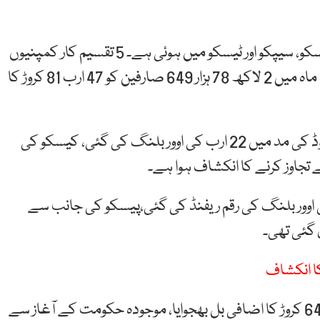
یہ اووربلنگ آئیسکو، لیسکو، حیسکو، میپکو، پیسکو، کیسکو، سیپکو اور ٹیسکو میں ہوئی ہے۔ 5 تقسیم کار کمپنیوں
نے صارفین کو 47.81 ارب کی اوور بلنگ کی، صرف ایک ماہ میں 2 لاکھ 78 ہزار 649 صارفین کو 47 ارب 81 کروڑ کا
رپورٹ کے مطابق لائن لاسز پورے کرنے کیلئے اضافی لوڈ کی مد میں 22 ارب کی اوور بلنگ کی گئی، کیسکو کی
ں صارفین کو 5.29 ارب روپے کی اوور بلنگ کی رقم ریفنڈ کی گئی،پیسکو کی جانب سے
ا انکشاف
بجلی کی تقسیم کار کمپنیوں نے 1432 فیڈرز کو 18 ارب 64 کروڑ کا اضافی بل بھجوایا، موجودہ حکومت کے آغاز سے