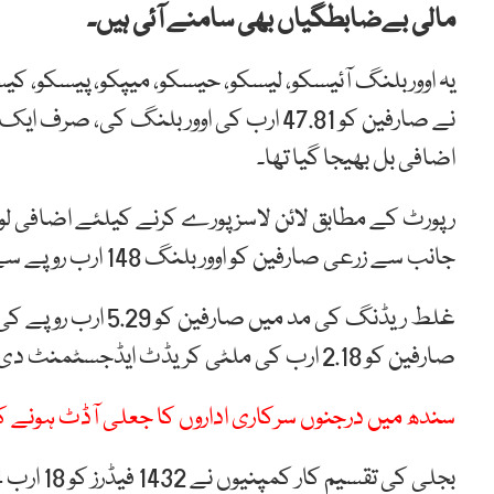
مالی بےضابطگیاں بھی سامنے آئی ہیں۔
اضافی بل بھیجا گیا تھا۔
جانب سے زرعی صارفین کو اوور بلنگ 148 ارب روپے سے تجاوز کرنے کا انکشاف ہوا ہے۔
غلط ریڈنگ کی مد می
صارفین کو 2.18 ارب کی ملٹی کریڈٹ ایڈجسٹمنٹ دی گئی تھی۔
سندھ میں درجنوں سرکاری اداروں کا جعلی آڈٹ ہونے ک