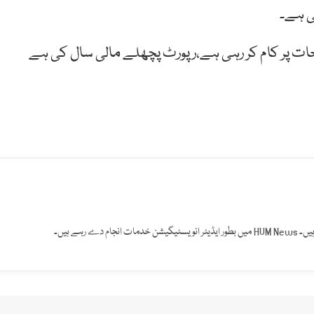
ی ہے۔
ات پر کام کر رہی ہے،رپورٹ پچھلے مالی سال کی ہے
 رہے ہیں۔