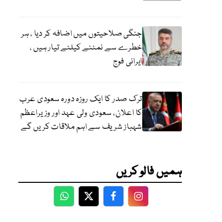
جنگی صلاحیتوں میں اضافہ کر دیا ، ہر
خطرے سے نمٹنے کیلئے تیار ہیں ،
ایرانی فوج
ترک صدر کا ایک روزہ دورہ سعودی عرب
کا اعلان، سعودی ولی عہد اور وزیراعظم
شہباز شریف سے اہم ملاقات کریں گے
ہمیں فالو کریں
WhatsApp
Twitter
Facebook
Facebook