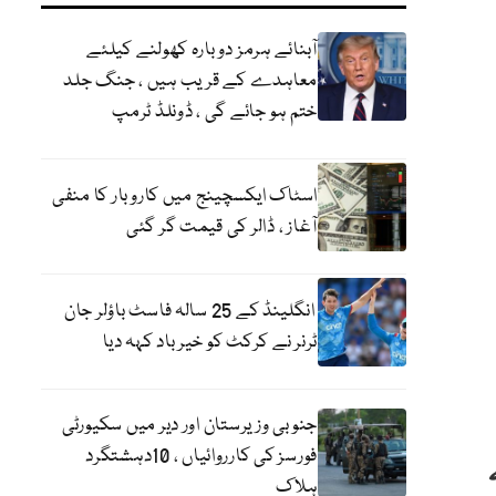
آبنائے ہرمز دوبارہ کھولنے کیلئے
معاہدے کے قریب ہیں ، جنگ جلد
ختم ہو جائے گی ، ڈونلڈ ٹرمپ
اسٹاک ایکسچینج میں کاروبار کا منفی
آغاز ، ڈالر کی قیمت گر گئی
انگلینڈ کے 25 سالہ فاسٹ باؤلر جان
ٹرنر نے کرکٹ کو خیر باد کہہ دیا
جنوبی وزیرستان اور دیر میں سکیورٹی
فورسز کی کارروائیاں ، 10دہشتگرد
ہلاک