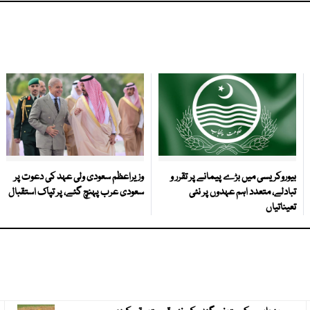
بیوروکریسی میں بڑے پیمانے پر تقرر و
وزیراعظم سعودی ولی عہد کی دعوت پر
تبادلے، متعدد اہم عہدوں پر نئی
سعودی عرب پہنچ گئے، پر تپاک استقبال
تعیناتیاں