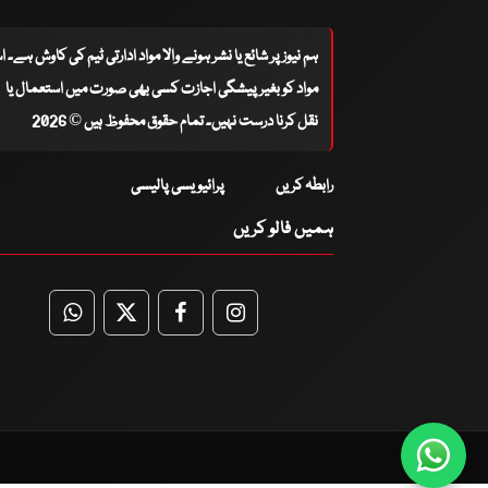
ہم نیوز پر شائع یا نشر ہونے والا مواد ادارتی ٹیم کی کاوش ہے۔ 
مواد کو بغیر پیشگی اجازت کسی بھی صورت میں استعمال یا
نقل کرنا درست نہیں۔ تمام حقوق محفوظ ہیں © 2026
رابطہ کریں
پرائیویسی پالیسی
ہمیں فالو کریں
WhatsApp
Twitter
Facebook
Facebook