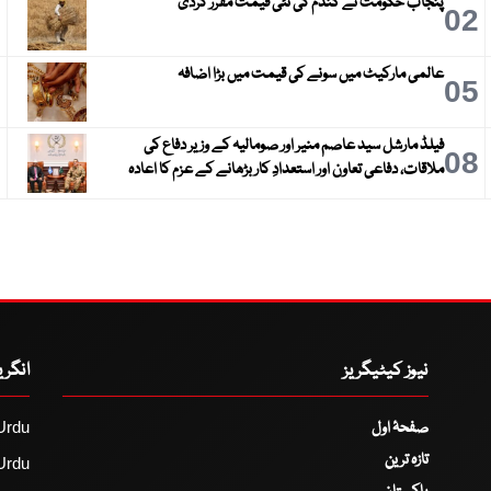
پنجاب حکومت نے گندم کی نئی قیمت مقرر کردی
3
02
عالمی مارکیٹ میں سونے کی قیمت میں بڑا اضافہ
6
05
فیلڈ مارشل سید عاصم منیر اور صومالیہ کے وزیر دفاع کی
9
08
ملاقات، دفاعی تعاون اور استعدادِ کار بڑھانے کے عزم کا اعادہ
نیوز کیٹیگریز
انگر
صفحۂ اول
Urdu
تازہ ترین
Urdu