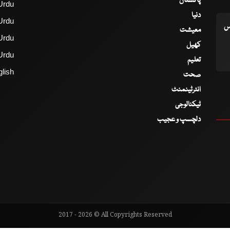
پاکستان
Urdu
دنیا
Urdu
اس
معیشت
Urdu
کھیل
Urdu
تعلیم
lish
صحت
انٹرٹینمنٹ
ٹیکنالوجی
دلچسپ و عجیب
2017 - 2026 © All Copyrights Reserved