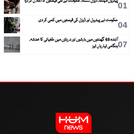
پیٹرول مہنگا، ڈیزل سستا، حکومت نے نئی قیمتوں کا اعلان کر دیا
01
حکومت نے پیٹرول اور ڈیزل کی قیمتوں میں کمی کر دی
04
آئندہ 48 گھنٹوں میں بارشوں اور دریاؤں میں طغیانی کا خدشہ،
07
ہنگامی تیاریاں تیز