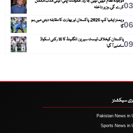
موجودہ نظام کہیں نہیں جا رہا، حکومت اپنی آئینی مدت مکمل
0
کرے گی، وزیر داخلہ
ویمنز ایشیا کپ 2026، پاکستان اور بھارت کا مقابلہ دبئی میں ہو
0
گا
پاکستان کیخلاف ٹیسٹ سیریز ، انگلینڈ کا 16 رکنی اسکواڈ
0
سامنے آ گیا
یزی سیکشنز
Pakistan News in 
Sports News in 