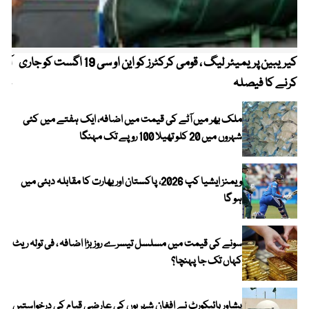
کیریبین پریمیئر لیگ ، قومی کرکٹرز کو این او سی 19 اگست کو جاری
آز
کرنے کا فیصلہ
چھی
ملک بھر میں آٹے کی قیمت میں اضافہ، ایک ہفتے میں کئی
شہروں میں 20 کلو تھیلا 100 روپے تک مہنگا
ویمنز ایشیا کپ 2026، پاکستان اور بھارت کا مقابلہ دبئی میں
ہو گا
سونے کی قیمت میں مسلسل تیسرے روز بڑا اضافہ ، فی تولہ ریٹ
کہاں تک جا پہنچا؟
پشاور ہائیکورٹ نے افغان شہریوں کی عارضی قیام کی درخواستیں