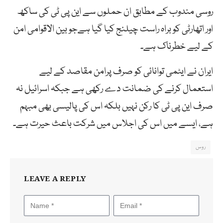
روسی مندوب کے مطابق ان حملوں سے این پی ٹی کی ساکھ
اور اتھارٹی کو براہ راست چیلنج کیا گیا ہےجو بین الاقوامی امن
کے لیے خطرناک ہے۔
ایران نے ایٹمی توانائی کو صرف پرامن مقاصد کے لیے
استعمال کرنے کی ضمانت دے رکھی ہے جبکہ اسرائیل نہ
صرف این پی ٹی کا رکن نہیں بلکہ اس کی پالیسی بھی مبہم
ہے، ایسے میں اس کی اجلاس میں شرکت باعث حیرت ہے۔
روس
LEAVE A REPLY