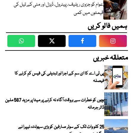
عوام کو جزوی ریلیف، پیٹرول، ڈیزل اور مٹی کے تیل کی
قیمتوں میں کمی
ہمیں فالو کریں
WhatsApp
Twitter
Facebook
Faceboo
متعلقہ خبریں
پی ٹی اے کا ای سم کے اجرا اور تبدیلی کی فیس کم کرنے کا
فیصلہ
بچوں کو خطرات سے بروقت آگاہ نہ کرنے پر میٹا پر مزید 567 ملین
ڈالر جرمانہ
25 کلو واٹ تک کے سولر صارفین کو بڑی سہولت، نیپرا نے