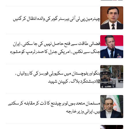
چیئرمین پی ٹی آئی بیرسٹر گوہر کی والدہ انتقال کر گئیں
فضائی طاقت سے فتح حاصل نہیں کی جا سکتی ، ایران
جنگ سے نکلیں ، امریکی جنرل کا صدر ٹرمپ کو مشورہ
ہنگو اور بلوچستان میں سکیورٹی فورسز کی کارروائیاں ،
10دہشتگرد ہلاک ، کیپٹن شہید
مسلمان متحد ہوں تو ہر چیلنج کا ڈٹ کر مقابلہ کر سکتے
ہیں، ایرانی وزیر خارجہ