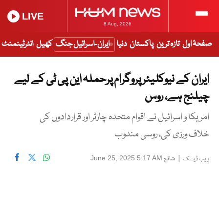
LIVE
8 Aug, 2026
صفحۂ اول
تازہ ترین
پاکستان
دنیا
ایران-اسرائیل جنگ
کھیل
انٹرٹینمنٹ
ایران کے نیوکلیئر پروگرام پرحملہ این پی ٹی کے لیے
چیلنج ہے، روس
امریکا و اسرائیل نے اقوام متحدہ چارٹر اور قراردادوں کی
خلاف ورزی کی، روسی مندوب
|
شائع
June 25, 2025 5:17 AM
ویب ڈیسک