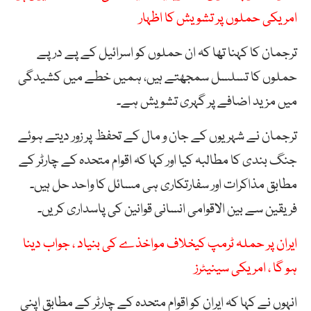
امریکی حملوں پر تشویش کا اظہار
ترجمان کا کہنا تھا کہ ان حملوں کو اسرائیل کے پے در پے
حملوں کا تسلسل سمجھتے ہیں، ہمیں خطے میں کشیدگی
میں مزید اضافے پر گہری تشویش ہے۔
ترجمان نے شہریوں کے جان و مال کے تحفظ پر زور دیتے ہوئے
جنگ بندی کا مطالبہ کیا اور کہا کہ اقوام متحدہ کے چارٹر کے
مطابق مذاکرات اور سفارتکاری ہی مسائل کا واحد حل ہیں۔
فریقین سے بین الاقوامی انسانی قوانین کی پاسداری کریں۔
ایران پر حملہ ٹرمپ کیخلاف مواخذے کی بنیاد ، جواب دینا
ہو گا ، امریکی سینیٹرز
انہوں نے کہا کہ ایران کو اقوام متحدہ کے چارٹر کے مطابق اپنی