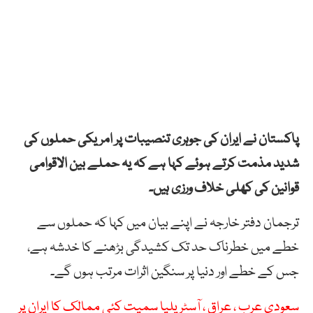
پاکستان نے ایران کی جوہری تنصیبات پر امریکی حملوں کی
شدید مذمت کرتے ہوئے کہا ہے کہ یہ حملے بین الاقوامی
قوانین کی کھلی خلاف ورزی ہیں۔
ترجمان دفتر خارجہ نے اپنے بیان میں کہا کہ حملوں سے
خطے میں خطرناک حد تک کشیدگی بڑھنے کا خدشہ ہے،
جس کے خطے اور دنیا پر سنگین اثرات مرتب ہوں گے۔
سعودی عرب ، عراق ، آسٹریلیا سمیت کئی ممالک کا ایران پر