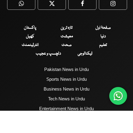
WhatsApp
Twitter
Facebook
Faceboo
صفحۂ اول
تازہ ترین
پاکستان
دنیا
معیشت
کھیل
تعلیم
صحت
انٹرٹینمنٹ
ٹیکنالوجی
دلچسپ و عجیب
Pakistan News in Urdu
Sports News in Urdu
Business News in Urdu
Tech News in Urdu
Entertainment News in Urdu
Health News in Urdu
Hum News English