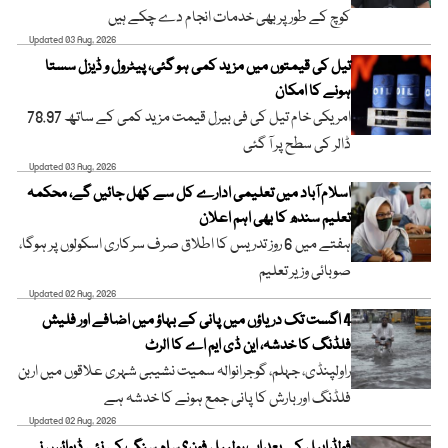
کوچ کے طور پر بھی خدمات انجام دے چکے ہیں
Updated 03 Aug, 2026
تیل کی قیمتوں میں مزید کمی ہو گئی، پیٹرول و ڈیزل سستا
ہونے کا امکان
امریکی خام تیل کی فی بیرل قیمت مزید کمی کے ساتھ 78.97
ڈالر کی سطح پر آ گئی
Updated 03 Aug, 2026
اسلام آباد میں تعلیمی ادارے کل سے کھل جائیں گے، محکمہ
تعلیم سندھ کا بھی اہم اعلان
ہفتے میں 6 روز تدریس کا اطلاق صرف سرکاری اسکولوں پر ہوگا،
صوبائی وزیر تعلیم
Updated 02 Aug, 2026
4 اگست تک دریاؤں میں پانی کے بہاؤ میں اضافے اور فلیش
فلڈنگ کا خدشہ، این ڈی ایم اے کا الرٹ
راولپنڈی، جہلم، گوجرانوالہ سمیت نشیبی شہری علاقوں میں اربن
فلڈنگ اور بارش کا پانی جمع ہونے کا خدشہ ہے
Updated 02 Aug, 2026