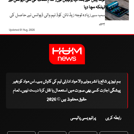
فولڈ ایبل کے بعد اب رولیبل فون؟ سام سنگ کی نئی ڈیوائس نے
تہلکہ مچا دیا
سب سے زیادہ توجہ زیڈ نائن کوڈ نیم والی ڈیوائس نے حاصل کی
ہے
Updated 01 Aug, 2026
ہم نیوز پر شائع یا نشر ہونے والا مواد ادارتی ٹیم کی کاوش ہے۔ اس مواد کو بغیر
پیشگی اجازت کسی بھی صورت میں استعمال یا نقل کرنا درست نہیں۔ تمام
حقوق محفوظ ہیں © 2026
رابطہ کریں
پرائیویسی پالیسی