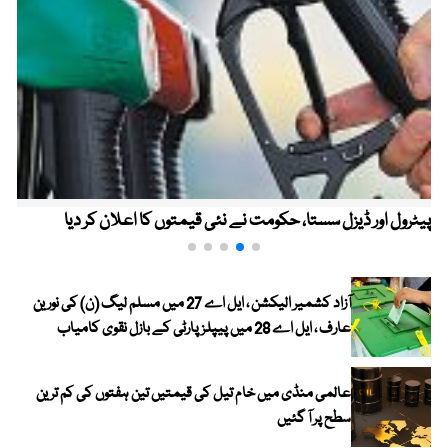
پیٹرول اور ڈیزل سستا، حکومت نے نئی قیمتوں کا اعلان کر دیا
آزاد کشمیر الیکشن ، ایل اے 27 میں مسلم لیگ (ن) کی نورین
عارف ، ایل اے 28 میں پیپلز پارٹی کے بازل نقوی کامیاب
عالمی منڈی میں خام تیل کی قیمتیں تین ہفتوں کی کم ترین
سطح پر آ گئیں