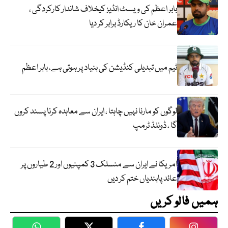
بابر اعظم کی ویسٹ انڈیز کیخلاف شاندار کارکردگی ،
عمران خان کا ریکارڈ برابر کر دیا
ٹیم میں تبدیلی کنڈیشن کی بنیاد پر ہوتی ہے، بابر اعظم
لوگوں کو مارنا نہیں چاہتا ، ایران سے معاہدہ کرنا پسند کروں
گا ، ڈونلڈ ٹرمپ
امریکا نے ایران سے منسلک 3 کمپنیوں اور 2 طیاروں پر
عائد پابندیاں ختم کر دیں
ہمیں فالو کریں