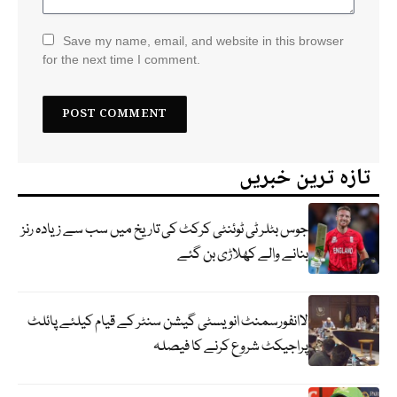
Save my name, email, and website in this browser
for the next time I comment.
تازہ ترین خبریں
جوس بٹلر ٹی ٹوئنٹی کرکٹ کی تاریخ میں سب سے زیادہ رنز
بنانے والے کھلاڑی بن گئے
لاانفورسمنٹ انویسٹی گیشن سنٹر کے قیام کیلئے پائلٹ
پراجیکٹ شروع کرنے کا فیصلہ