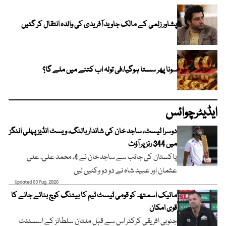
پشاور زلمی کے مالک جاوید آفریدی کی والدہ انتقال کر گئیں
سونا پھر سستا ہوگیا،فی تولہ اب کتنے میں ملے گا؟
ایڈیٹرچوائس
دوسرا ٹیسٹ، ساجد خان کی شاندار بالنگ، ویسٹ انڈیز پہلی اننگز
میں 344 رنز پر آؤٹ
پاکستان کی جانب سے ساجد خان نے 4، محمد علی، علی
عثمان اور عبید شاہ نے دو دو وکٹیں لیں
Updated 03 Aug, 2026
مائیک اسمتھ کو قومی ٹیسٹ ٹیم کا بیٹنگ کوچ بنائے جانے کا
قوی امکان
جنوبی افریقی کرکٹر اس سے قبل ملتان سلطانز کے اسسٹنٹ