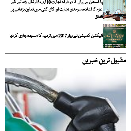
پاکستان اور ایران کا دوطرفہ تجارت 10 ارب ڈالر تک بڑھانے کے
عزم کا اعادہ، سرحدی تجارت اور کان کنی میں تعاون بڑھانے پر
اتفاق
الیکشن کمیشن نے رولز 2017 میں ترمیم کا مسودہ جاری کر دیا
مقبول ترین خبریں