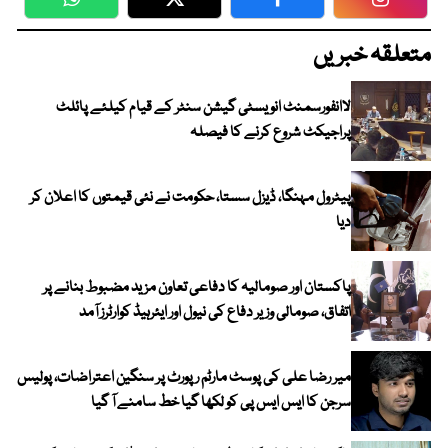
WhatsApp
Twitter
Facebook
Faceboo
متعلقہ خبریں
لاانفورسمنٹ انویسٹی گیشن سنٹر کے قیام کیلئے پائلٹ
پراجیکٹ شروع کرنے کا فیصلہ
پیٹرول مہنگا، ڈیزل سستا، حکومت نے نئی قیمتوں کا اعلان کر
دیا
پاکستان اور صومالیہ کا دفاعی تعاون مزید مضبوط بنانے پر
اتفاق، صومالی وزیر دفاع کی نیول اور ایئرہیڈ کوارٹرز آمد
میر رضا علی کی پوسٹ مارٹم رپورٹ پر سنگین اعتراضات، پولیس
سرجن کا ایس ایس پی کو لکھا گیا خط سامنے آ گیا