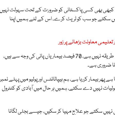
کبھی بھی کسی پاکستانی کو ضرورت کے تحت سہولت نہیں
ں سکتے جو سب کو ٹریٹ کرے، اس کے لئے ہمیں اپنا
تعلیمی معاونت بڑھانے پر زور
انہوں نے کہا کہ پاکستان میں سیوریج ٹریٹمنٹ کا کوئی طریقہ نہیں ہے، 70 فیصد بیماریاں پانی کی وجہ سے ہیں،
انا ضروری ہے۔
 ہے پھر بیمار کررہا ہے، ہم ہیپاٹائٹس اور پولیو میں پہلے نمبر
ولیات نہیں دے سکتے، ہمیں ہر حال میں آبادی کو کنٹرول
 نہیں سکتے جو علاج مہیا کر سکیں، جیسے بجلی لگانا