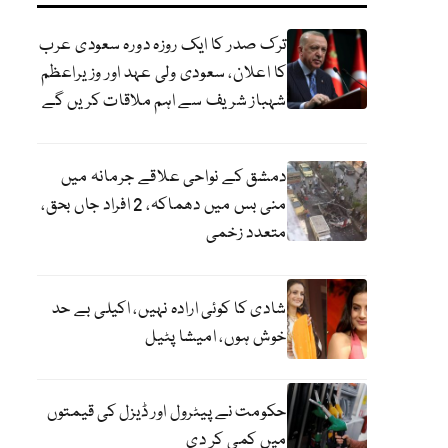
ترک صدر کا ایک روزہ دورہ سعودی عرب
کا اعلان، سعودی ولی عہد اور وزیراعظم
شہباز شریف سے اہم ملاقات کریں گے
دمشق کے نواحی علاقے جرمانہ میں
منی بس میں دھماکہ، 2 افراد جاں بحق،
متعدد زخمی
شادی کا کوئی ارادہ نہیں، اکیلی بے حد
خوش ہوں، امیشا پٹیل
حکومت نے پیٹرول اور ڈیزل کی قیمتوں
میں کمی کر دی