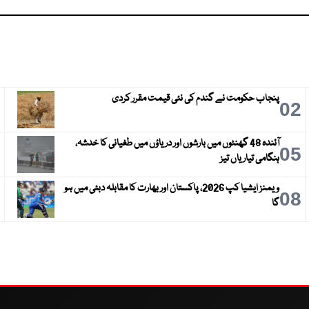
پنجاب حکومت نے گندم کی نئی قیمت مقرر کردی
3
02
آئندہ 48 گھنٹوں میں بارشوں اور دریاؤں میں طغیانی کا خدشہ،
6
05
ہنگامی تیاریاں تیز
ویمنز ایشیا کپ 2026، پاکستان اور بھارت کا مقابلہ دبئی میں ہو
9
08
گا