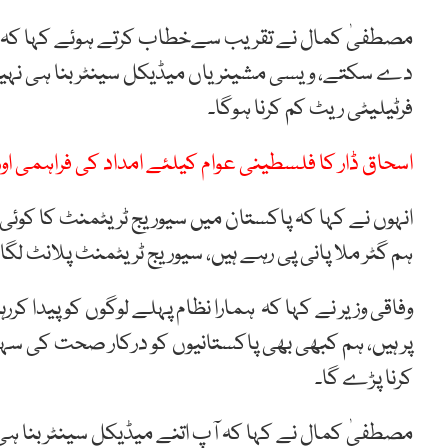
مصطفیٰ کمال نے تقریب سےخطاب کرتے ہوئے کہا کہ 
دے سکتے، ویسی مشینریاں میڈیکل سینٹر بنا ہی نہی
فرٹیلیٹی ریٹ کم کرنا ہوگا۔
اسحاق ڈار کا فلسطینی عوام کیلئے امداد کی فراہمی اور 
ہم گٹر ملا پانی پی رہے ہیں، سیوریج ٹریٹمنٹ پلانٹ لگ
وفاقی وزیر نے کہا کہ ہمارا نظام پہلے لوگوں کو پیدا کررہا
پر ہیں، ہم کبھی بھی پاکستانیوں کو درکار صحت کی سہ
کرنا پڑے گا۔
مصطفیٰ کمال نے کہا کہ آپ اتنے میڈیکل سینٹر بنا ہی