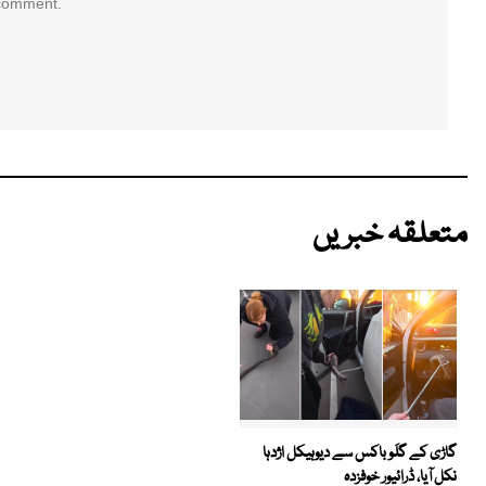
 comment.
متعلقہ خبریں
گاڑی کے گلَو باکس سے دیوہیکل اژدہا
نکل آیا، ڈرائیور خوفزدہ