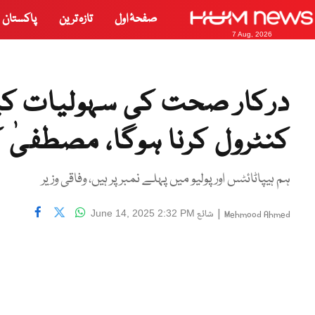
صفحۂ اول
تازہ ترین
پاکستان
7 Aug, 2026
درکار صحت کی سہولیات کیل
کنٹرول کرنا ہوگا، مصطفیٰ 
ہم ہیپاٹائٹس اور پولیو میں پہلے نمبر پر ہیں، وفاقی وزیر
|
شائع
June 14, 2025 2:32 PM
Mehmood Ahmed