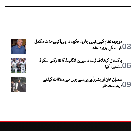
موجودہ نظام کہیں نہیں جا رہا، حکومت اپنی آئینی مدت مکمل
0
کرے گی، وزیر داخلہ
پاکستان کیخلاف ٹیسٹ سیریز ، انگلینڈ کا 16 رکنی اسکواڈ
0
سامنے آ گیا
عمران خان اور بشریٰ بی بی سے جیل میں ملاقات کیلئے
0
درخواست دائر