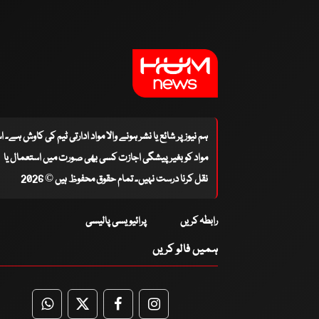
ہم نیوز پر شائع یا نشر ہونے والا مواد ادارتی ٹیم کی کاوش ہے۔ 
مواد کو بغیر پیشگی اجازت کسی بھی صورت میں استعمال یا
نقل کرنا درست نہیں۔ تمام حقوق محفوظ ہیں © 2026
رابطہ کریں
پرائیویسی پالیسی
ہمیں فالو کریں
WhatsApp
Twitter
Facebook
Facebook