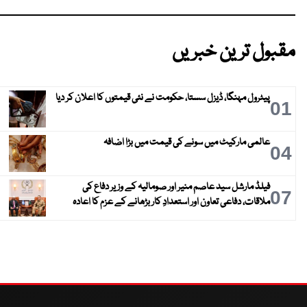
مقبول ترین خبریں
پیٹرول مہنگا، ڈیزل سستا، حکومت نے نئی قیمتوں کا اعلان کر دیا
01
عالمی مارکیٹ میں سونے کی قیمت میں بڑا اضافہ
04
فیلڈ مارشل سید عاصم منیر اور صومالیہ کے وزیر دفاع کی
07
ملاقات، دفاعی تعاون اور استعدادِ کار بڑھانے کے عزم کا اعادہ