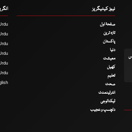
نیوز کیٹیگریز
انگر
صفحۂ اول
Urdu
تازہ ترین
Urdu
پاکستان
Urdu
دنیا
Urdu
اس
معیشت
Urdu
کھیل
Urdu
تعلیم
lish
صحت
انٹرٹینمنٹ
ٹیکنالوجی
دلچسپ و عجیب