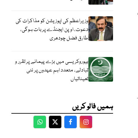
وزیراعظم کی اپوزیشن کو مذاکرات کی
دعوت، اوپن ایجنڈے پر بات ہوگی،
طارق فضل چودھری
بیوروکریسی میں بڑے پیمانے پر تقرر و
تبادلے، متعدد اہم عہدوں پر نئی
تعیناتیاں
ہمیں فالو کریں
WhatsApp
Twitter
Facebook
Facebook