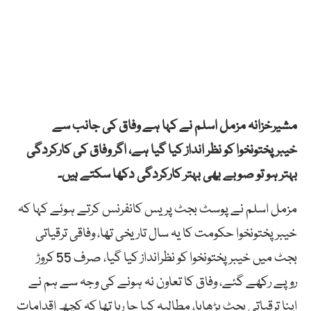
مشیرخزانہ مزمل اسلم نے کہا ہے وفاق کی جانب سے
خیبرپختونخوا کو نظر انداز کیا گیا ہے، اگر وفاق کی کارکردگی
بہتر ہو تو صوبے بھی بہتر کارکردگی دکھا سکتے ہیں۔
مزمل اسلم نے پوسٹ بجٹ پریس کانفرنس کرتے ہوئے کہا کہ
خیبرپختونخوا حکومت کا یہ سال تاریخی تھا، وفاقی ترقیاتی
بجٹ میں خیبر پختونخوا کو نظرانداز کیا گیا، صرف 55 کروڑ
روپے رکھے گئے، وفاق کا تعاون نہ ہونے کی وجہ سے ہم نے
اپنا ترقیاتی بجٹ بڑھایا، مطالبہ کیا جا رہا تھا کہ کچھ اقدامات