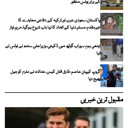
کے برابر بونس منظور
پاکستان، سعودی عرب اور ترکیہ کے دفاعی معاہدے کا
خیرمقدم، مسلم دنیا کے اتحاد کا نیا باب شروع ہوگیا، مریم نواز
ایدھی ہوم سہراب گوٹھ میں ڈکیتی، وزیراعلیٰ سندھ نے نوٹس لے
لیا
گروپ کیپٹن عاصم طارق قتل کیس، عدالت نے ملزم کو جیل
بھیج دیا
مقبول ترین خبریں