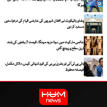
ہو گا
پشاور ہائیکورٹ نے افغان شہریوں کی عارضی قیام کی درخواستیں
مسترد کر دیں
عالمی مارکیٹ میں سونا مزید مہنگا ، قیمت 7 ہفتوں کی بلند
ترین سطح پر پہنچ گئی
بانی پی ٹی آئی اور بشریٰ بی بی کی قیدِ تنہائی کیس، دلائل مکمل،
فیصلہ محفوظ