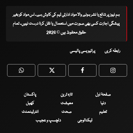
ہم نیوز پر شائع یا نشر ہونے والا مواد ادارتی ٹیم کی کاوش ہے۔ اس مواد کو بغیر
پیشگی اجازت کسی بھی صورت میں استعمال یا نقل کرنا درست نہیں۔ تمام
حقوق محفوظ ہیں © 2026
رابطہ کریں
پرائیویسی پالیسی
WhatsApp
Twitter
Facebook
Faceboo
صفحۂ اول
تازہ ترین
پاکستان
دنیا
معیشت
کھیل
تعلیم
صحت
انٹرٹینمنٹ
ٹیکنالوجی
دلچسپ و عجیب