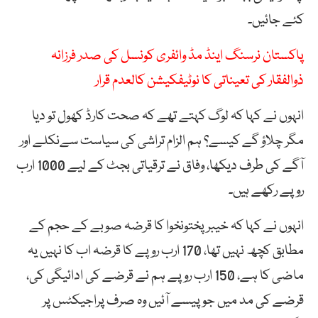
کئے جائیں۔
پاکستان نرسنگ اینڈ مڈ وائفری کونسل کی صدر فرزانہ
ذوالفقار کی تعیناتی کا نوٹیفکیشن کالعدم قرار
انہوں نے کہا کہ لوگ کہتے تھے کہ صحت کارڈ کھول تو دیا
مگر چلاؤ گے کیسے؟ ہم الزام تراشی کی سیاست سےنکلے اور
آگے کی طرف دیکھا، وفاق نے ترقیاتی بجٹ کے لیے 1000 ارب
روپے رکھے ہیں۔
انہوں نے کہا کہ خیبر پختونخوا کا قرضہ صوبے کے حجم کے
مطابق کچھ نہیں تھا، 170 ارب روپے کا قرضہ اب کا نہیں یہ
ماضی کا ہے، 150 ارب روپے ہم نے قرضے کی ادائیگی کی،
قرضے کی مد میں جو پیسے آئیں وہ صرف پراجیکٹس پر