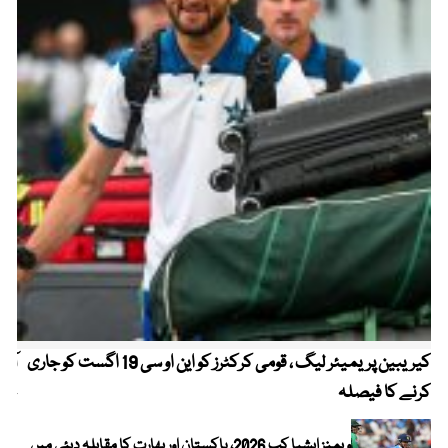
کیریبین پریمیئر لیگ ، قومی کرکٹرز کو این او سی 19 اگست کو جاری
آز
کرنے کا فیصلہ
چھی
ویمنز ایشیا کپ 2026، پاکستان اور بھارت کا مقابلہ دبئی میں