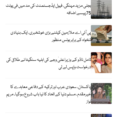
بجلی مزید مہنگی، فیول ایڈجسٹمنٹ کی مد میں فی یونٹ
75 پیسے اضافہ
پی آئی اے ملازمین کیلئے بڑی خوشخبری، ایک بنیادی
تنخواہ کے برابر بونس منظور
تامل ناڈو کے وزیراعلیٰ وجے کی اہلیہ سنگیتا نے طلاق کی
درخواست واپس لے لی
پاکستان، سعودی عرب اور ترکیہ کے دفاعی معاہدے کا
خیرمقدم، مسلم دنیا کے اتحاد کا نیا باب شروع ہوگیا، مریم
نواز