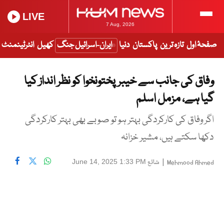
LIVE
7 Aug, 2026
صفحۂ اول
تازہ ترین
پاکستان
دنیا
ایران-اسرائیل جنگ
کھیل
انٹرٹینمنٹ
وفاق کی جانب سے خیبرپختونخوا کو نظر انداز کیا
گیا ہے، مزمل اسلم
اگر وفاق کی کارکردگی بہتر ہو تو صوبے بھی بہتر کارکردگی
دکھا سکتے ہیں، مشیر خزانہ
|
شائع
June 14, 2025 1:33 PM
Mehmood Ahmed