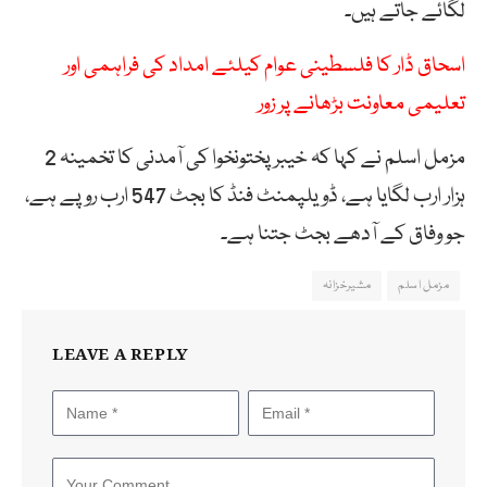
لگائے جاتے ہیں۔
اسحاق ڈار کا فلسطینی عوام کیلئے امداد کی فراہمی اور
تعلیمی معاونت بڑھانے پر زور
مزمل اسلم نے کہا کہ خیبر پختونخوا کی آمدنی کا تخمینہ 2
ہزار ارب لگایا ہے، ڈویلپمنٹ فنڈ کا بجٹ 547 ارب روپے ہے،
جو وفاق کے آدھے بجٹ جتنا ہے۔
مزمل اسلم
مشیرخزانہ
LEAVE A REPLY