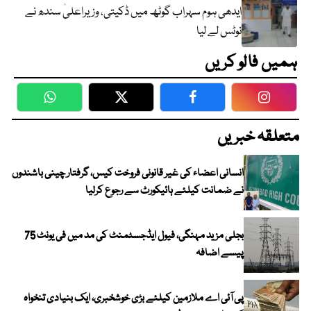
ایدھی ہوم سہراب گوٹھ میں ڈکیتی، وزیراعلیٰ سندھ نے
نوٹس لے لیا
ہمیں فالو کریں
WhatsApp
Twitter
Facebook
Faceboo
متعلقہ خبریں
انسانی اعضاء کی غیر قانونی فروخت کیس، گرفتار چینی باشندوں
نے ضمانت کیلئے ہائیکورٹ سے رجوع کرلیا
بجلی مزید مہنگی، فیول ایڈجسٹمنٹ کی مد میں فی یونٹ 75
پیسے اضافہ
پی آئی اے ملازمین کیلئے بڑی خوشخبری، ایک بنیادی تنخواہ