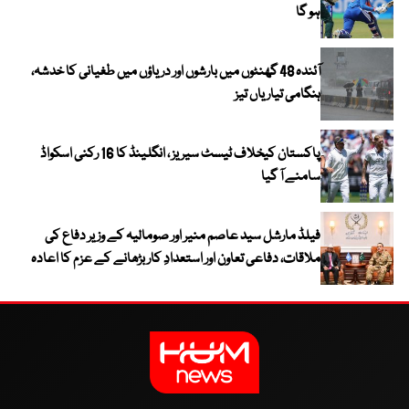
ہو گا
آئندہ 48 گھنٹوں میں بارشوں اور دریاؤں میں طغیانی کا خدشہ،
ہنگامی تیاریاں تیز
پاکستان کیخلاف ٹیسٹ سیریز ، انگلینڈ کا 16 رکنی اسکواڈ
سامنے آ گیا
فیلڈ مارشل سید عاصم منیر اور صومالیہ کے وزیر دفاع کی
ملاقات، دفاعی تعاون اور استعدادِ کار بڑھانے کے عزم کا اعادہ