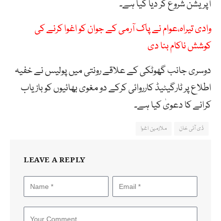
آپریشن شروع کر دیا گیا ہے۔
وادی تیراہ،عوام نے پاک آرمی کے جوان کو اغوا کرنے کی
کوشش ناکام بنا دی
دوسری جانب گھوٹکی کے علاقے رونتی میں پولیس نے خفیہ
اطلاع پر ٹارگیٹیڈ کارروائی کرکے دو مغوی بھائیوں کو بازیاب
کرانے کا دعویٰ کیا ہے۔
ڈی آئی خان
ملازمین اغوا
LEAVE A REPLY