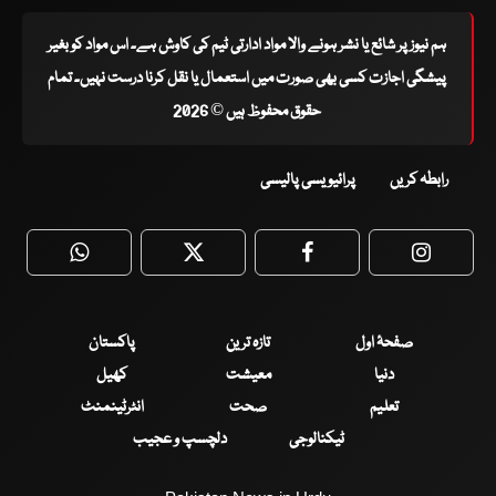
ہم نیوز پر شائع یا نشر ہونے والا مواد ادارتی ٹیم کی کاوش ہے۔ اس مواد کو بغیر
پیشگی اجازت کسی بھی صورت میں استعمال یا نقل کرنا درست نہیں۔ تمام
حقوق محفوظ ہیں © 2026
رابطہ کریں
پرائیویسی پالیسی
WhatsApp
Twitter
Facebook
Faceboo
صفحۂ اول
تازہ ترین
پاکستان
دنیا
معیشت
کھیل
تعلیم
صحت
انٹرٹینمنٹ
ٹیکنالوجی
دلچسپ و عجیب