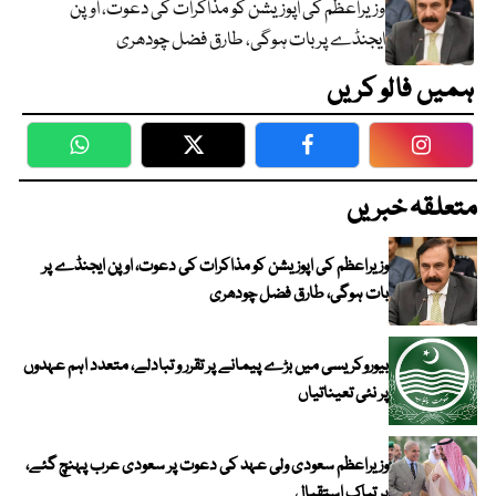
وزیراعظم کی اپوزیشن کو مذاکرات کی دعوت، اوپن
ایجنڈے پر بات ہوگی، طارق فضل چودھری
ہمیں فالو کریں
WhatsApp
Twitter
Facebook
Faceboo
متعلقہ خبریں
وزیراعظم کی اپوزیشن کو مذاکرات کی دعوت، اوپن ایجنڈے پر
بات ہوگی، طارق فضل چودھری
بیوروکریسی میں بڑے پیمانے پر تقرر و تبادلے، متعدد اہم عہدوں
پر نئی تعیناتیاں
وزیراعظم سعودی ولی عہد کی دعوت پر سعودی عرب پہنچ گئے،
پر تپاک استقبال