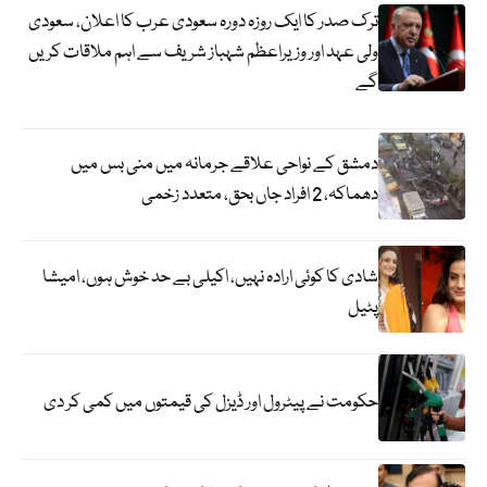
ترک صدر کا ایک روزہ دورہ سعودی عرب کا اعلان، سعودی
ولی عہد اور وزیراعظم شہباز شریف سے اہم ملاقات کریں
گے
دمشق کے نواحی علاقے جرمانہ میں منی بس میں
دھماکہ، 2 افراد جاں بحق، متعدد زخمی
شادی کا کوئی ارادہ نہیں، اکیلی بے حد خوش ہوں، امیشا
پٹیل
حکومت نے پیٹرول اور ڈیزل کی قیمتوں میں کمی کر دی