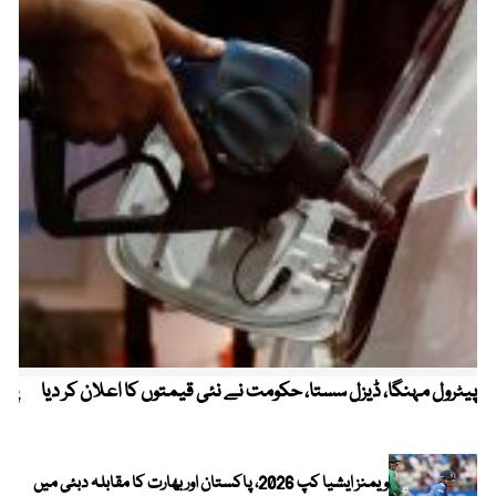
پیٹرول مہنگا، ڈیزل سستا، حکومت نے نئی قیمتوں کا اعلان کر دیا
پنج
ویمنز ایشیا کپ 2026، پاکستان اور بھارت کا مقابلہ دبئی میں