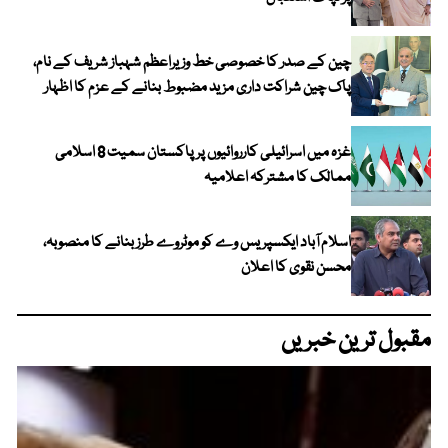
چین کے صدر کا خصوصی خط وزیراعظم شہباز شریف کے نام،
پاک چین شراکت داری مزید مضبوط بنانے کے عزم کا اظہار
غزہ میں اسرائیلی کارروائیوں پر پاکستان سمیت 8 اسلامی
ممالک کا مشترکہ اعلامیہ
اسلام آباد ایکسپریس وے کو موٹروے طرز بنانے کا منصوبہ،
محسن نقوی کا اعلان
مقبول ترین خبریں