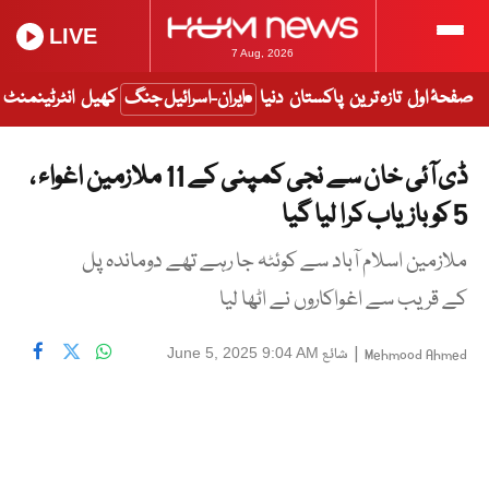
LIVE
7 Aug, 2026
صفحۂ اول
تازہ ترین
پاکستان
دنیا
ایران-اسرائیل جنگ
کھیل
انٹرٹینمنٹ
ڈی آئی خان سے نجی کمپنی کے 11 ملازمین اغواء ،
5 کو بازیاب کرا لیا گیا
ملازمین اسلام آباد سے کوئٹہ جا رہے تھے دوماندہ پل
کے قریب سے اغواکاروں نے اٹھا لیا
|
شائع
June 5, 2025 9:04 AM
Mehmood Ahmed