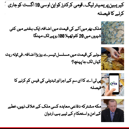
کیریبین پریمیئر لیگ ، قومی کرکٹرز کو این او سی 19 اگست کو جاری
آز
کرنے کا فیصلہ
چھی
ملک بھر میں آٹے کی قیمت میں اضافہ، ایک ہفتے میں کئی
شہروں میں 20 کلو تھیلا 100 روپے تک مہنگا
سونے کی قیمت میں مسلسل تیسرے روز بڑا اضافہ ، فی تولہ ریٹ
کہاں تک جا پہنچا؟
پی ٹی اے کا ای سم کے اجرا اور تبدیلی کی فیس کم کرنے کا
فیصلہ
مکہ مشترکہ دفاعی معاہدہ کسی ملک کے خلاف نہیں، خطے
کے امن و استحکام کے لیے ہے، اردوان