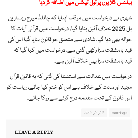
بیلنس گاڑیوں پر ٹول ٹیکس میں اضافہ کر دیا
شہری نے درخواست میں موقف اپنایا کہ چائلڈ میرج ریسٹرین
بل 2025 خلاف آئین بنایا گیا، درخواست میں قرآنی آیات کا
حوالہ بھی دیا گیا، شادی سے متعلق جو قانون بنایا گیا اس کی
قید بامشقت سزا رکھی گئی ہے، درخواست میں کہا گیا کہ
قید بامشقت سزا بھی خلاف آئین ہے۔
درخواست میں عدالت سے استدعا کی گئی کہ یہ قانون قرآن
مجید اور سنت کے خلاف ہے اس کو ختم کیا جائے، ریاست کو
اس قانون کے تحت مقدمہ درج کرنے سے روکا جائے۔
marriage
لڑکی کی شادی
LEAVE A REPLY