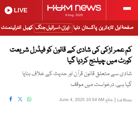
LIVE
9 Aug, 2026
صفحۂ اول
تازہ ترین
پاکستان
دنیا
ایران-اسرائیل جنگ
کھیل
انٹرٹینمنٹ
کم عمر لڑکی کی شادی کے قانون کو فیڈرل شریعت
کورٹ میں چیلنج کردیا گیا
شادی سے متعلق قانون قرآن اور حدیث کے خلاف بنایا
گیا ہے، درخواست میں موقف
|
شائع
June 4, 2025 10:54 AM
Lal Khan