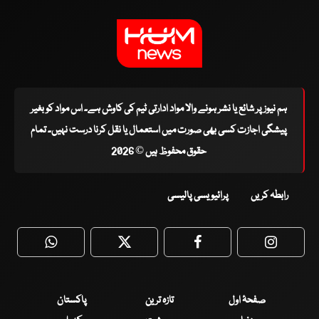
ہم نیوز پر شائع یا نشر ہونے والا مواد ادارتی ٹیم کی کاوش ہے۔ اس مواد کو بغیر
پیشگی اجازت کسی بھی صورت میں استعمال یا نقل کرنا درست نہیں۔ تمام
حقوق محفوظ ہیں © 2026
رابطہ کریں
پرائیویسی پالیسی
WhatsApp
Twitter
Facebook
Faceboo
صفحۂ اول
تازہ ترین
پاکستان