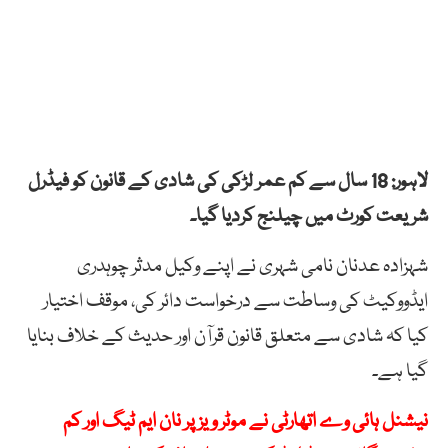
لاہور: 18 سال سے کم عمر لڑکی کی شادی کے قانون کو فیڈرل
شریعت کورٹ میں چیلنج کردیا گیا۔
شہزادہ عدنان نامی شہری نے اپنے وکیل مدثر چوہدری
ایڈووکیٹ کی وساطت سے درخواست دائر کی، موقف اختیار
کیا کہ شادی سے متعلق قانون قرآن اور حدیث کے خلاف بنایا
گیا ہے۔
نیشنل ہائی وے اتھارٹی نے موٹر ویز پر نان ایم ٹیگ اور کم