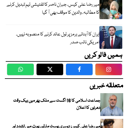
میر رضا علی کیس، جبران ناصر کا تفتیشی ٹیم تبدیل کرنے
کا مطالبہ، والدین کا موقف بھی آ گیا
ایران کا آبنائے ہرمز پر ٹول عائد کرنے کا منصوبہ نہیں،
امریکی نائب صدر
ہمیں فالو کریں
WhatsApp
Twitter
Facebook
Faceboo
متعلقہ خبریں
جماعت اسلامی کا 16 اگست سے ملک بھر میں بیک وقت
دھرنوں کا اعلان
میر رضا علی کیس: دوسری پوسٹ مارٹم رپورٹ میں تشدد اور