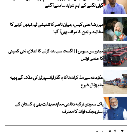
گولی لگنے کے اہم شواہد سامنے آگئے
میر رضا علی کیس، جبران ناصر کا تفتیشی ٹیم تبدیل کرنے کا
مطالبہ، والدین کا موقف بھی آ گیا
میٹرو بس سروس 11 اگست سے بند کرنے کا اعلان، نجی کمپنی
کا حتمی نوٹس
حکومت سے مذاکرات ناکام، گڈز ٹرانسپورٹرز کی ملک گیر پہیہ
جام ہڑتال شروع
پاک سعودی ترکیہ دفاعی معاہدہ، بھارت بھی پاکستان کے
اسٹریٹجک فوائد کا معترف