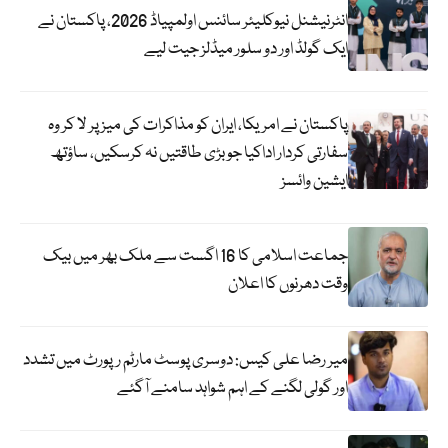
انٹرنیشنل نیوکلیئر سائنس اولمپیاڈ 2026، پاکستان نے
ایک گولڈ اور دو سلور میڈلز جیت لیے
پاکستان نے امریکا، ایران کو مذاکرات کی میز پر لا کر وہ
سفارتی کردار اداکیا جو بڑی طاقتیں نہ کرسکیں، ساؤتھ
ایشین وائسز
جماعت اسلامی کا 16 اگست سے ملک بھر میں بیک
وقت دھرنوں کا اعلان
میر رضا علی کیس: دوسری پوسٹ مارٹم رپورٹ میں تشدد
اور گولی لگنے کے اہم شواہد سامنے آگئے