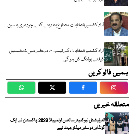
آزاد کشمیر انتخابات متنازع بنا دیئے گئے، چودھری یاسین
آزاد کشمیر انتخابات کے تیسرے مرحلے میں 4 نشستوں
کیلئے پولنگ کل ہو گی
ہمیں فالو کریں
WhatsApp
Twitter
Facebook
Faceboo
متعلقہ خبریں
انٹرنیشنل نیوکلیئر سائنس اولمپیاڈ 2026، پاکستان نے ایک
گولڈ اور دو سلور میڈلز جیت لیے