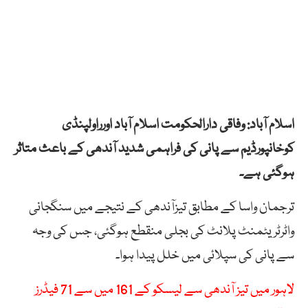
اسلام آباد: وفاقی دارالحکومت اسلام آباد اورراولپنڈی
کوخانپورڈیم سے پانی کی فراہمی شدید آندھی کے باعث متاثر
ہوگئی ہے۔
ترجمان واسا کے مطابق تیزآندھی کے نتیجے میں سنگجانی
واٹرٹریٹمنٹ پلانٹ کی بجلی منقطع ہوگئی، جس کی وجہ
سے پانی کی سپلائی میں خلل پیدا ہوا۔
لاہور میں تیز آندھی سے لیسکو کے 161 میں سے 71 فیڈرز