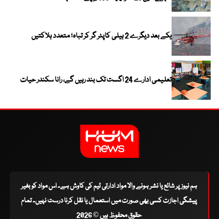
یکے بعد دیگرے 2 ہیلی کاپٹر گر کر تباہ؛ متعدد ہلاکتیں
تعلیمی ادارے 24 اگست تک بند رہیں گے، رانا سکندر حیات
ہم نیوز پر شائع یا نشر ہونے والا مواد ادارتی ٹیم کی کاوش ہے۔ اس مواد کو بغیر
پیشگی اجازت کسی بھی صورت میں استعمال یا نقل کرنا درست نہیں۔ تمام
حقوق محفوظ ہیں © 2026