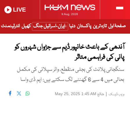
LIVE
9 Aug, 2026
صفحۂ اول
تازہ ترین
پاکستان
دنیا
ایران-اسرائیل جنگ
کھیل
انٹرٹینمنٹ
آندھی کے باعث خانپور ڈیم سے جڑواں شہروں کو
پانی کی فراہمی متاثر
سنگجانی پلانٹ کی بجلی منقطع، واٹر سپلائی کی مکمل
بحالی میں 4 سے 6 گھنٹے لگ سکتے ہیں: ایم ڈی واسا
|
شائع
May 25, 2025 1:45 AM
ویب ڈیسک