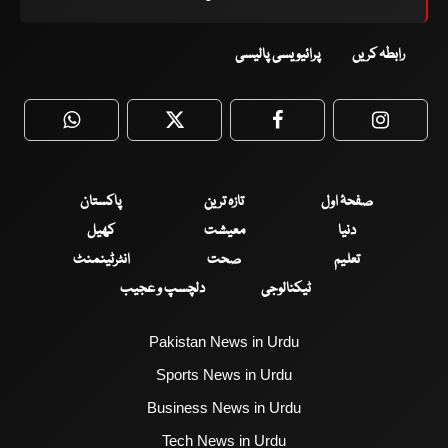
رابطہ کریں
پرائیویسی پالیسی
WhatsApp
Twitter
Facebook
Faceboo
صفحۂ اول
تازہ ترین
پاکستان
دنیا
معیشت
کھیل
تعلیم
صحت
انٹرٹینمنٹ
ٹیکنالوجی
دلچسپ و عجیب
Pakistan News in Urdu
Sports News in Urdu
Business News in Urdu
Tech News in Urdu