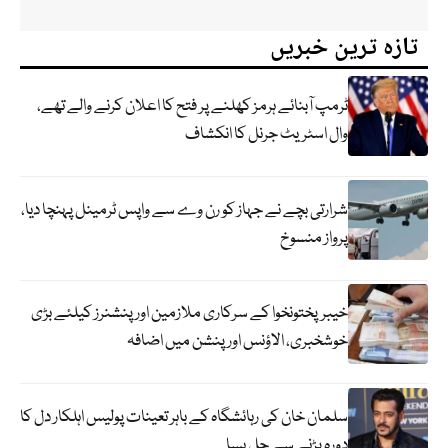
تازہ ترین خبریں
ٹرمپ آبنائے ہرمز کھلنے پر فتح کا اعلان کرنے والے تھے،
وال اسٹریٹ جرنل کا انکشاف
شرارتی بچے نے جہاز کو رن وے سے واپس ٹرمینل پہنچا دیا،
پرواز منسوخ
خیبرپختونخوا کے سرکاری ملازمین اور پنشنرز کیلئے بڑی
خوشخبری، الاؤنس اور پنشن میں اضافہ
سلمان خان کی رہائشگاہ کے باہر تعینات پولیس اہلکار دل کا
دورہ پڑنے سے چل بسا