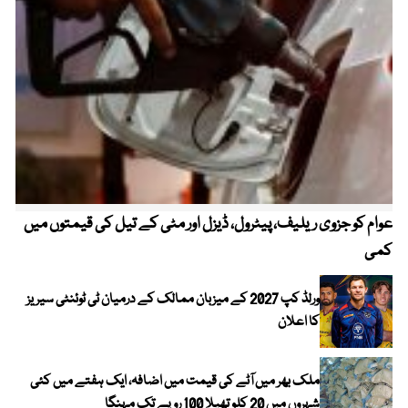
عوام کو جزوی ریلیف، پیٹرول، ڈیزل اور مٹی کے تیل کی قیمتوں میں
4 روز میں سونے کی قیمت میں بڑا اضافہ
کمی
ورلڈ کپ 2027 کے میزبان ممالک کے درمیان ٹی ٹوئنٹی سیریز
کا اعلان
ملک بھر میں آٹے کی قیمت میں اضافہ، ایک ہفتے میں کئی
شہروں میں 20 کلو تھیلا 100 روپے تک مہنگا