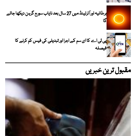
برطانیہ اور آئرلینڈ میں 27 سال بعد نایاب سورج گرہن دیکھا جائے
گا
پی ٹی اے کا ای سم کے اجرا اور تبدیلی کی فیس کم کرنے کا
فیصلہ
مقبول ترین خبریں