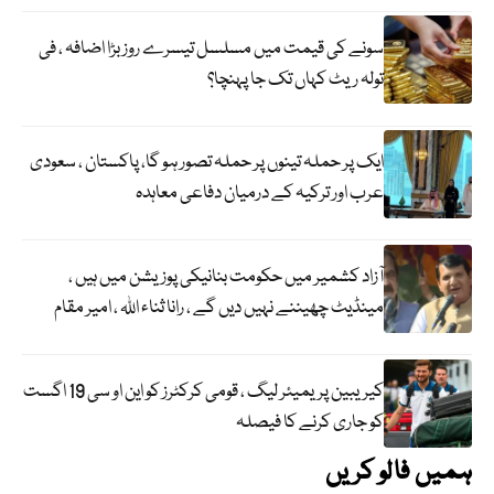
سونے کی قیمت میں مسلسل تیسرے روز بڑا اضافہ ، فی
تولہ ریٹ کہاں تک جا پہنچا؟
ایک پر حملہ تینوں پر حملہ تصور ہو گا، پاکستان ، سعودی
عرب اور ترکیہ کے درمیان دفاعی معاہدہ
آزاد کشمیر میں حکومت بنانیکی پوزیشن میں ہیں ،
مینڈیٹ چھیننے نہیں دیں گے ، رانا ثناء اللہ ، امیر مقام
کیریبین پریمیئر لیگ ، قومی کرکٹرز کو این او سی 19 اگست
کو جاری کرنے کا فیصلہ
ہمیں فالو کریں