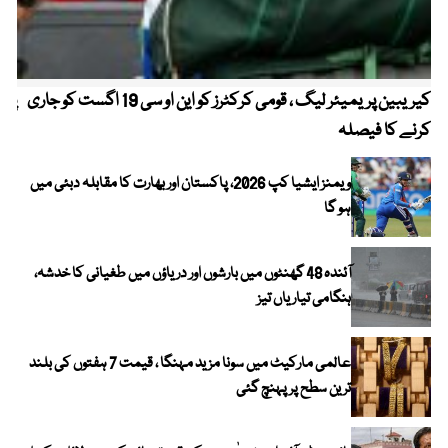
کیریبین پریمیئر لیگ ، قومی کرکٹرز کو این او سی 19 اگست کو جاری
پیٹ
کرنے کا فیصلہ
ویمنز ایشیا کپ 2026، پاکستان اور بھارت کا مقابلہ دبئی میں
ہو گا
آئندہ 48 گھنٹوں میں بارشوں اور دریاؤں میں طغیانی کا خدشہ،
ہنگامی تیاریاں تیز
عالمی مارکیٹ میں سونا مزید مہنگا ، قیمت 7 ہفتوں کی بلند
ترین سطح پر پہنچ گئی