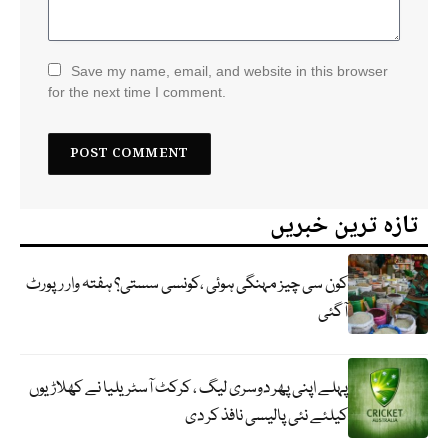
Save my name, email, and website in this browser
for the next time I comment.
تازہ ترین خبریں
کون سی چیز مہنگی ہوئی ،کونسی سستی؟ ہفتہ وار رپورٹ
آگئی
پہلے اپنی پھر دوسری لیگ ، کرکٹ آسٹریلیا نے کھلاڑیوں
کیلئے نئی پالیسی نافذ کر دی