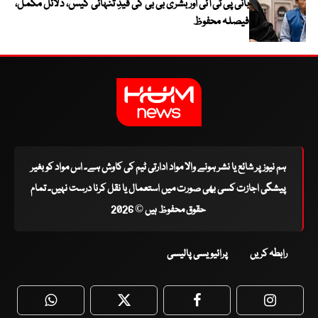
بانی پی ٹی آئی اور بشریٰ بی بی کی قیدِ تنہائی کیس، دلائل مکمل،
فیصلہ محفوظ
ہم نیوز پر شائع یا نشر ہونے والا مواد ادارتی ٹیم کی کاوش ہے۔ اس مواد کو بغیر
پیشگی اجازت کسی بھی صورت میں استعمال یا نقل کرنا درست نہیں۔ تمام
حقوق محفوظ ہیں © 2026
رابطہ کریں
پرائیویسی پالیسی
WhatsApp
Twitter
Facebook
Faceboo