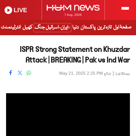
LIVE
7 Aug, 2026
صفحۂ اول
تازہ ترین
پاکستان
دنیا
ایران-اسرائیل جنگ
کھیل
انٹرٹینمنٹ
ISPR Strong Statement on Khuzdar
Attack | BREAKING | Pak vs Ind War
|
شائع
May 21, 2025 2:25 PM
Lal Khan