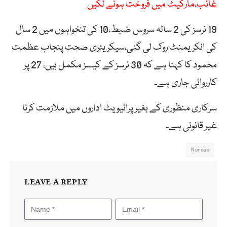
غائب،مارکیٹ میں فروخت ہونے لگیں
19 نرسز کی 2 سالہ سروس ضبط،10 کی تنخواہوں میں 2 سال
کی انکریمنٹ روک لی گئی،سیکریٹری صحت پنجاب عظمت
محمود کا کہنا ہے کہ 30 نرسز کے کیسز مکمل ہیں، 27 پر
کارروائی جاری ہے۔
سرکاری منظوری کے بغیر پرائیویٹ اداروں میں ملازمت کرنا
غیر قانونی ہے۔
Nurses
LEAVE A REPLY