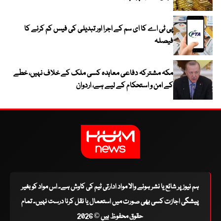
پی ٹی اے کا ای سم کے اجرا اور تبدیلی کی فیس کم کرنے کا
فیصلہ
مکہ مشترکہ دفاعی معاہدہ کسی ملک کے خلاف نہیں، خطے
کے امن و استحکام کے لیے ہے، اردوان
ہم نیوز پر شائع یا نشر ہونے والا مواد ادارتی ٹیم کی کاوش ہے۔ اس مواد کو بغیر
پیشگی اجازت کسی بھی صورت میں استعمال یا نقل کرنا درست نہیں۔ تمام
حقوق محفوظ ہیں © 2026