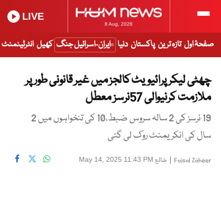
LIVE
8 Aug, 2026
صفحۂ اول
تازہ ترین
پاکستان
دنیا
ایران-اسرائیل جنگ
کھیل
انٹرٹینمنٹ
چھٹی لیکر پرائیویٹ کالجز میں غیر قانونی طور پر
ملازمت کرنیوالی 57نرسز معطل
19 نرسز کی 2 سالہ سروس ضبط،10 کی تنخواہوں میں 2
سال کی انکریمنٹ روک لی گئی
|
شائع
May 14, 2025 11:43 PM
Faisal Zaheer