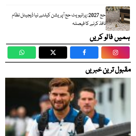
حج 2027: پرائیویٹ حج آپریشن کیلئے نیا ڈیجیٹل نظام
نافذ کرنے کا فیصلہ
ہمیں فالو کریں
WhatsApp
Twitter
Facebook
Faceboo
مقبول ترین خبریں