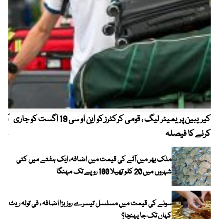
کیریبین پریمیئر لیگ ، قومی کرکٹرز کو این او سی 19 اگست کو جاری
آز
کرنے کا فیصلہ
چھی
ملک بھر میں آٹے کی قیمت میں اضافہ، ایک ہفتے میں کئی
شہروں میں 20 کلو تھیلا 100 روپے تک مہنگا
سونے کی قیمت میں مسلسل تیسرے روز بڑا اضافہ ، فی تولہ ریٹ
کہاں تک جا پہنچا؟