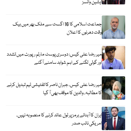
ایشین وائسز
جماعت اسلامی کا 16 اگست سے ملک بھر میں بیک
وقت دھرنوں کا اعلان
میر رضا علی کیس: دوسری پوسٹ مارٹم رپورٹ میں تشدد
اور گولی لگنے کے اہم شواہد سامنے آگئے
میر رضا علی کیس، جبران ناصر کا تفتیشی ٹیم تبدیل کرنے
کا مطالبہ، والدین کا موقف بھی آ گیا
ایران کا آبنائے ہرمز پر ٹول عائد کرنے کا منصوبہ نہیں،
امریکی نائب صدر