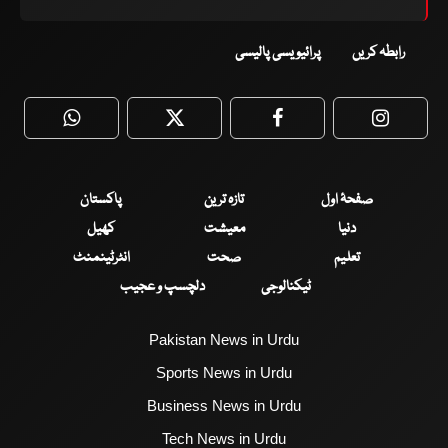
رابطہ کریں
پرائیویسی پالیسی
WhatsApp
Twitter
Facebook
Faceboo
صفحۂ اول
تازہ ترین
پاکستان
دنیا
معیشت
کھیل
تعلیم
صحت
انٹرٹینمنٹ
ٹیکنالوجی
دلچسپ و عجیب
Pakistan News in Urdu
Sports News in Urdu
Business News in Urdu
Tech News in Urdu