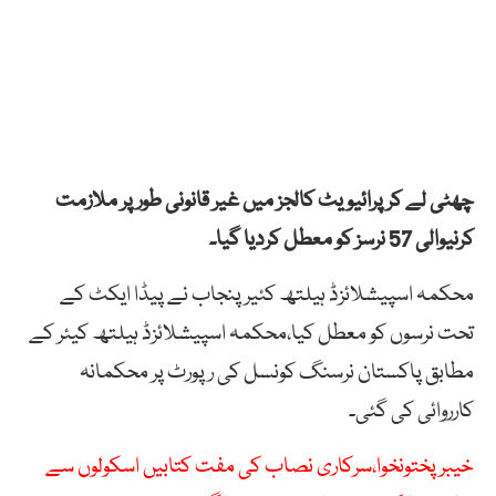
چھٹی لے کر پرائیویٹ کالجز میں غیر قانونی طور پر ملازمت
کرنیوالی 57 نرسز کو معطل کردیا گیا۔
محکمہ اسپیشلائزڈ ہیلتھ کئیر پنجاب نے پیڈا ایکٹ کے
تحت نرسوں کو معطل کیا،محکمہ اسپیشلائزڈ ہیلتھ کیئر کے
مطابق پاکستان نرسنگ کونسل کی رپورٹ پر محکمانہ
کارروائی کی گئی۔
خیبر پختونخوا،سرکاری نصاب کی مفت کتابیں اسکولوں سے