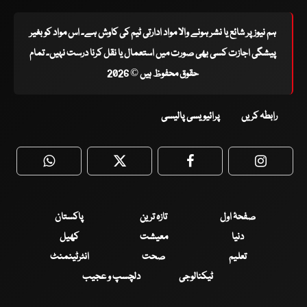
ہم نیوز پر شائع یا نشر ہونے والا مواد ادارتی ٹیم کی کاوش ہے۔ اس مواد کو بغیر
پیشگی اجازت کسی بھی صورت میں استعمال یا نقل کرنا درست نہیں۔ تمام
حقوق محفوظ ہیں © 2026
رابطہ کریں
پرائیویسی پالیسی
WhatsApp
Twitter
Facebook
Faceboo
صفحۂ اول
تازہ ترین
پاکستان
دنیا
معیشت
کھیل
تعلیم
صحت
انٹرٹینمنٹ
ٹیکنالوجی
دلچسپ و عجیب