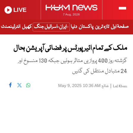
LIVE
7 Aug, 2026
صفحۂ اول
تازہ ترین
پاکستان
دنیا
ایران-اسرائیل جنگ
کھیل
انٹرٹینمنٹ
ملک کے تمام ائیر پورٹس پر فضائی آپریشن بحال
گزشتہ روز 400 پروازیں متاثر ہوئیں جبکہ 130 منسوخ اور
24 متبادل منتقل کی گئیں
|
شائع
May 9, 2025 10:36 AM
Lal Khan