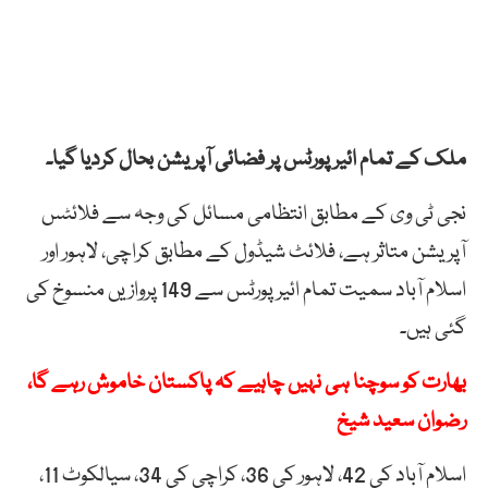
ملک کے تمام ائیر پورٹس پر فضائی آپریشن بحال کردیا گیا۔
نجی ٹی وی کے مطابق انتظامی مسائل کی وجہ سے فلائٹس
آپریشن متاثر ہے، فلائٹ شیڈول کے مطابق کراچی، لاہور اور
اسلام آباد سمیت تمام ائیر پورٹس سے 149 پروازیں منسوخ کی
گئی ہیں۔
بھارت کو سوچنا ہی نہیں چاہیے کہ پاکستان خاموش رہے گا،
رضوان سعید شیخ
اسلام آباد کی 42، لاہور کی 36، کراچی کی 34، سیالکوٹ 11،