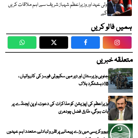
ولی عہد اور وزیراعظم شہباز شریف سے اہم ملاقات کریں
گے
ہمیں فالو کریں
WhatsApp
Twitter
Facebook
Faceboo
متعلقہ خبریں
جنوبی وزیرستان اور دیر میں سکیورٹی فورسز کی کارروائیاں ،
10دہشتگرد ہلاک
وزیراعظم کی اپوزیشن کو مذاکرات کی دعوت، اوپن ایجنڈے پر
بات ہوگی، طارق فضل چودھری
بیوروکریسی میں بڑے پیمانے پر تقرر و تبادلے، متعدد اہم عہدوں