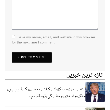
Save my name, email, and website in this browser
for the next time I comment.
تازہ ترین خبریں
آبنائے ہرمز دوبارہ کھولنے کیلئے معاہدے کے قریب ہیں ،
جنگ جلد ختم ہو جائے گی ، ڈونلڈ ٹرمپ