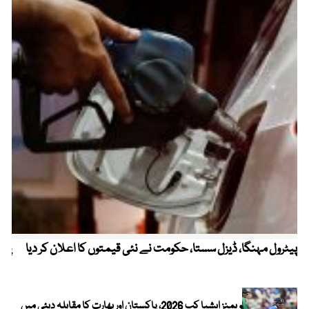
پیٹرول مہنگا، ڈیزل سستا، حکومت نے نئی قیمتوں کا اعلان کر دیا
پنج
ویمنز ایشیا کپ 2026، پاکستان اور بھارت کا مقابلہ دبئی میں