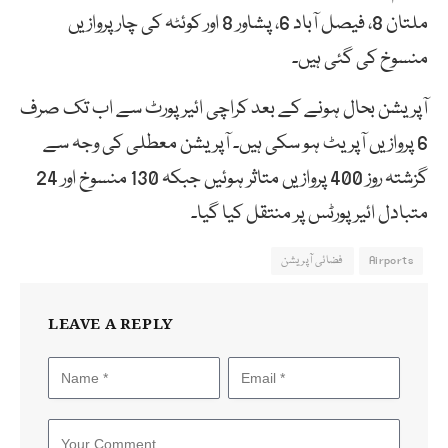
ملتان 8، فیصل آباد 6، پشاور 8 اور کوئٹہ کی چار پروازیں
منسوخ کی گئی ہیں۔
آپریشن بحال ہونے کے بعد کراچی ائیرپورٹ سے اب تک صرف
6 پروازیں آپریٹ ہو سکی ہیں۔ آپریشن معطلی کی وجہ سے
گزشتہ روز 400 پروازیں متاثر ہوئیں جبکہ 130 منسوخ اور 24
متبادل ائیرپورٹس پر منتقل کیا گیا۔
Airports
فضائی آپریشن
LEAVE A REPLY