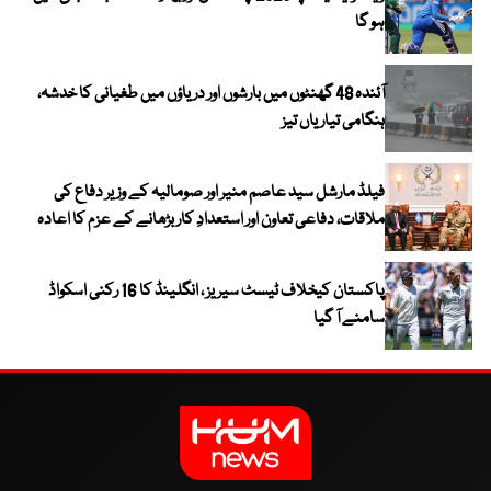
ہو گا
آئندہ 48 گھنٹوں میں بارشوں اور دریاؤں میں طغیانی کا خدشہ،
ہنگامی تیاریاں تیز
فیلڈ مارشل سید عاصم منیر اور صومالیہ کے وزیر دفاع کی
ملاقات، دفاعی تعاون اور استعدادِ کار بڑھانے کے عزم کا اعادہ
پاکستان کیخلاف ٹیسٹ سیریز ، انگلینڈ کا 16 رکنی اسکواڈ
سامنے آ گیا