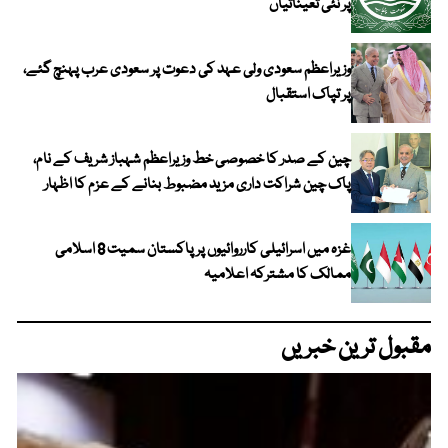
پر نئی تعیناتیاں
وزیراعظم سعودی ولی عہد کی دعوت پر سعودی عرب پہنچ گئے،
پر تپاک استقبال
چین کے صدر کا خصوصی خط وزیراعظم شہباز شریف کے نام،
پاک چین شراکت داری مزید مضبوط بنانے کے عزم کا اظہار
غزہ میں اسرائیلی کارروائیوں پر پاکستان سمیت 8 اسلامی
ممالک کا مشترکہ اعلامیہ
مقبول ترین خبریں