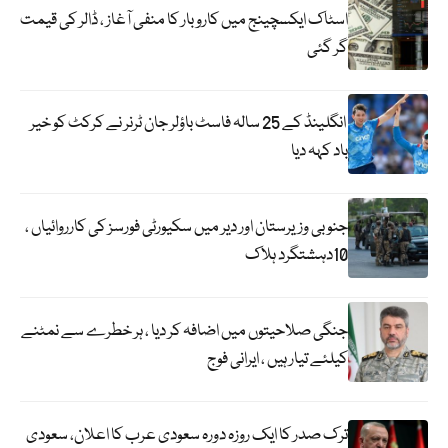
اسٹاک ایکسچینج میں کاروبار کا منفی آغاز ، ڈالر کی قیمت
گر گئی
انگلینڈ کے 25 سالہ فاسٹ باؤلر جان ٹرنر نے کرکٹ کو خیر
باد کہہ دیا
جنوبی وزیرستان اور دیر میں سکیورٹی فورسز کی کارروائیاں ،
10دہشتگرد ہلاک
جنگی صلاحیتوں میں اضافہ کر دیا ، ہر خطرے سے نمٹنے
کیلئے تیار ہیں ، ایرانی فوج
ترک صدر کا ایک روزہ دورہ سعودی عرب کا اعلان، سعودی