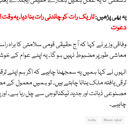
دشمنی کا یہ عمل ہمیں ہمارے حقیقی ایجنڈے یعنی 
یہ بھی پڑھیں:
تاریک رات کو چاندنی رات بنا دیا، یہ وقت
دعوت
وفاقی وزیر نے کہا کہ آج حقیقی قومی سلامتی کا براہ
معاشی طور پر مضبوط نہیں ہو گا۔ یہ اپنے عوام کے خوش
انہوں نے کہا ہمیں یہ سمجھنا چاہیے کہ اگر ہم اپنے ترق
ترقی یافتہ ملک بنانا چاہتے ہیں۔ تو ہمیں معمول کے مط
مصنوعی ذہانت اور جدید ٹیکنالوجی سے چل رہا ہے۔ اور 
چاہیے۔
india
Ahsan iqbal