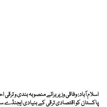
اسلام آباد: وفاقی وزیر برائے منصوبہ بندی و ترق
پاکستان کو اقتصادی ترقی کے بنیادی ایجنڈے سے