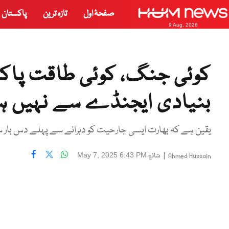
صفحۂ اول
تازہ ترین
پاکستان
9 Aug, 2026
کوئی جنگ، کوئی طاقت پاکس
بنیادی ایجنڈے سے نہیں ہٹ
یقین ہے کہ بھارت ایسی جارحیت کو دہرانے سے پہلے دس بار 
|
شائع
May 7, 2025 6:43 PM
Ahmed Hussain