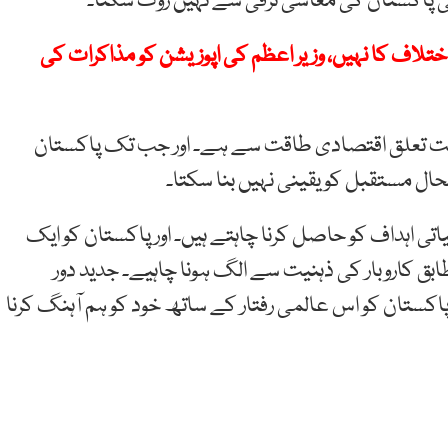
پاکستان کی معاشی ترقی سے نہیں روک سکتا۔
 اختلاف کا نہیں، وزیر اعظم کی اپوزیشن کو مذاکرات کی
 راست تعلق اقتصادی طاقت سے ہے۔ اور جب تک پاکستان
حال مستقبل کو یقینی نہیں بنا سکتا۔
یاتی اہداف کو حاصل کرنا چاہتے ہیں۔ اور پاکستان کو ایک
ابق کاروبار کی ذہنیت سے الگ ہونا چاہیے۔ جدید دور
پاکستان کو اس عالمی رفتار کے ساتھ خود کو ہم آہنگ کرنا