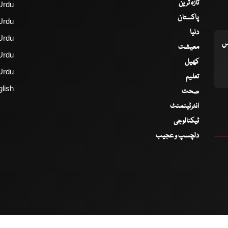
تازہ ترین
Urdu
پاکستان
Urdu
دنیا
Urdu
اس
معیشت
Urdu
کھیل
Urdu
تعلیم
lish
صحت
انٹرٹینمنٹ
ٹیکنالوجی
دلچسپ و عجیب