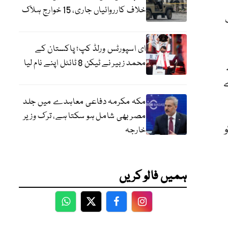
خلاف کارروائیاں جاری، 15 خوارج ہلاک
ای اسپورٹس ورلڈ کپ؛ پاکستان کے
محمد زبیر نے ٹیکن 8 ٹائٹل اپنے نام لیا
ے
مکہ مکرمہ دفاعی معاہدے میں جلد
مصر بھی شامل ہو سکتا ہے، ترک وزیر
خارجہ
ہمیں فالو کریں
WhatsApp
Twitter
Facebook
Facebook