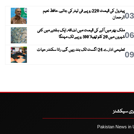
پیٹرول کی قیمت 228 روپے فی لیٹر کی جائے، حافظ نعیم
0
الرحمان
ملک بھر میں آٹے کی قیمت میں اضافہ، ایک ہفتے میں کئی
0
شہروں میں 20 کلو تھیلا 100 روپے تک مہنگا
تعلیمی ادارے 24 اگست تک بند رہیں گے، رانا سکندر حیات
0
یزی سیکشنز
Pakistan News in 