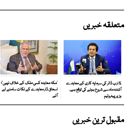
متعلقہ خبریں
‘مکہ معاہدہ کسی ملک کے خلاف نہیں’؛
5 ارب ڈالر کی سرمایہ کاری کے معاہدے
اسحاق ڈار معاہدے کے نکات سامنے لے
آئندہ ماہ سے شروع ہونے کی توقع ہے،
آئے
وزیر پیٹرولیم
مقبول ترین خبریں