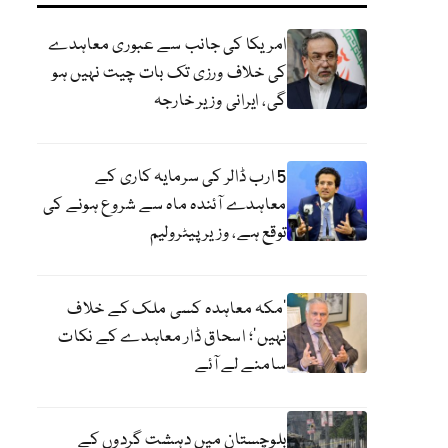
امریکا کی جانب سے عبوری معاہدے
کی خلاف ورزی تک بات چیت نہیں ہو
گی، ایرانی وزیر خارجہ
5 ارب ڈالر کی سرمایہ کاری کے
معاہدے آئندہ ماہ سے شروع ہونے کی
توقع ہے، وزیر پیٹرولیم
‘مکہ معاہدہ کسی ملک کے خلاف
نہیں’؛ اسحاق ڈار معاہدے کے نکات
سامنے لے آئے
بلوچستان میں دہشت گردوں کے