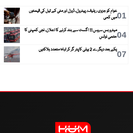
عوام کو جزوی ریلیف، پیٹرول، ڈیزل اور مٹی کے تیل کی قیمتوں
01
میں کمی
میٹرو بس سروس 11 اگست سے بند کرنے کا اعلان، نجی کمپنی کا
04
حتمی نوٹس
یکے بعد دیگرے 2 ہیلی کاپٹر گر کر تباہ؛ متعدد ہلاکتیں
07