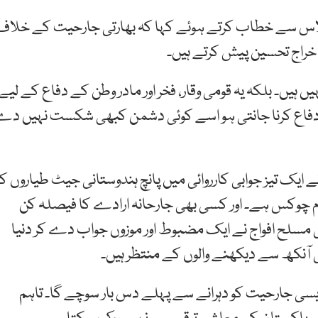
 اجلاس سے خطاب کرتے ہوئے کہا کہ بھارتی جارحیت کے خلاف
ت خراج تحسین پیش کرتے ہیں۔
یں۔ بلکہ یہ قومی وقار، فخر اور مادر وطن کے دفاع کے لیے
کا دفاع کرنا جانتی ہو اسے کوئی دشمن کبھی شکست نہیں د
 ایک تیز جوابی کارروائی میں پانچ ہندوستانی جیٹ طیاروں کو
وم چوکس ہے۔ اور کسی بھی جارحانہ ارادے کا فیصلہ کن
سلح افواج نے ایک مضبوط اور موزوں جواب دے کر دنیا
 آنکھ سے دیکھنے والوں کے منتظر ہیں۔
یسی جارحیت کو دہرانے سے پہلے دس بار سوچے گا۔ تاہم