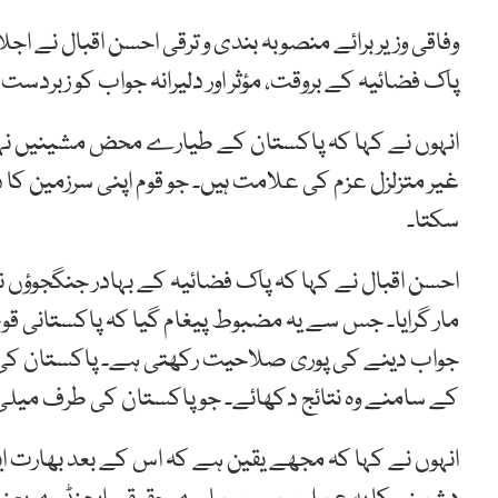
وفاقی وزیر برائے منصوبہ بندی و ترقی احسن اقبال نے
پاک فضائیہ کے بروقت، مؤثر اور دلیرانہ جواب کو زبردس
انہوں نے کہا کہ پاکستان کے طیارے محض مشینیں نہیں ہ
غیر متزلزل عزم کی علامت ہیں۔ جو قوم اپنی سرزمین 
سکتا۔
احسن اقبال نے کہا کہ پاک فضائیہ کے بہادر جنگجوؤں نے
مار گرایا۔ جس سے یہ مضبوط پیغام گیا کہ پاکستانی ق
جواب دینے کی پوری صلاحیت رکھتی ہے۔ پاکستان کی م
کے سامنے وہ نتائج دکھائے۔ جو پاکستان کی طرف میلی
انہوں نے کہا کہ مجھے یقین ہے کہ اس کے بعد بھارت ا