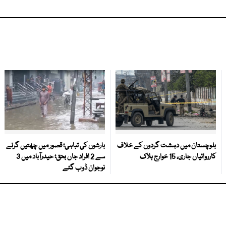
بلوچستان میں دہشت گردوں کے خلاف
بارشوں کی تباہی؛ قصور میں چھتیں گرنے
کارروائیاں جاری، 15 خوارج ہلاک
سے 2 افراد جاں بحق؛ حیدرآباد میں 3
نوجوان ڈوب گئے