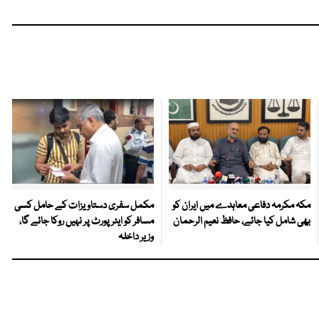
مکہ مکرمہ دفاعی معاہدے میں ایران کو
مکمل سفری دستاویزات کے حامل کسی
بھی شامل کیا جائے، حافظ نعیم الرحمان
مسافر کو ایئرپورٹ پر نہیں روکا جائے گا،
وزیر داخلہ