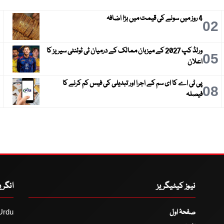
4 روز میں سونے کی قیمت میں بڑا اضافہ
3
02
ورلڈ کپ 2027 کے میزبان ممالک کے درمیان ٹی ٹوئنٹی سیریز کا
6
05
اعلان
پی ٹی اے کا ای سم کے اجرا اور تبدیلی کی فیس کم کرنے کا
9
08
فیصلہ
نیوز کیٹیگریز
انگر
صفحۂ اول
Urdu