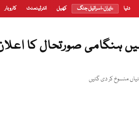
دنیا
ایران-اسرائیل جنگ
کھیل
انٹرٹینمنٹ
کاروبار
ں ہنگامی صورتحال کا اعلان
ھٹیاں منسوخ کر دی گئیں