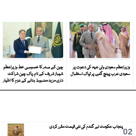
وزیراعظم سعودی ولی عہد کی دعوت پر
چین کے صدر کا خصوصی خط وزیراعظم
سعودی عرب پہنچ گئے، پر تپاک استقبال
شہباز شریف کے نام، پاک چین شراکت
داری مزید مضبوط بنانے کے عزم کا اظہار
پنجاب حکومت نے گندم کی نئی قیمت مقرر کردی
3
02