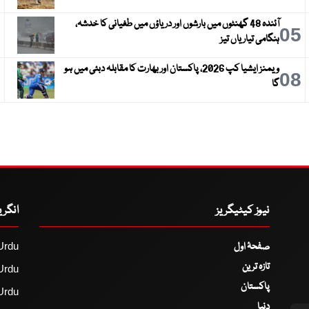
آئندہ 48 گھنٹوں میں بارشوں اور دریاؤں میں طغیانی کا خدشہ،
6
05
ہنگامی تیاریاں تیز
ویمنز ایشیا کپ 2026، پاکستان اور بھارت کا مقابلہ دبئی میں ہو
9
08
گا
نیوز کیٹیگریز
انگر
صفحۂ اول
Urdu
تازہ ترین
Urdu
پاکستان
Urdu
دنیا