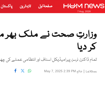
صفحۂ اول
تازہ ترین
پاکستان
7 Aug, 2026
وزارتِ صحت نے ملک بھر می
کر دیا
تمام ڈاکٹرز، نرسز، پیرامیڈیکل اسٹاف اور انتظامی عملے کی چ
|
شائع
May 7, 2025 2:39 PM
Lal Khan