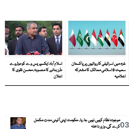
غزہ میں اسرائیلی کارروائیوں پر پاکستان
اسلام آباد ایکسپریس وے کو موٹروے
سمیت 8 اسلامی ممالک کا مشترکہ
طرز بنانے کا منصوبہ، محسن نقوی کا
اعلامیہ
اعلان
موجودہ نظام کہیں نہیں جا رہا، حکومت اپنی آئینی مدت مکمل
0
کرے گی، وزیر داخلہ