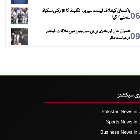
پاکستان کیخلاف ٹیسٹ سیریز ، انگلینڈ کا 16 رکنی اسکواڈ
0
سامنے آ گیا
عمران خان اور بشریٰ بی بی سے جیل میں ملاقات کیلئے
0
درخواست دائر
یزی سیکشنز
Pakistan News in 
Sports News in 
Business News in 