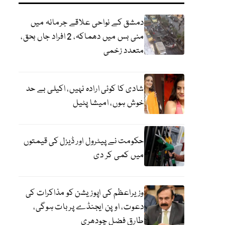
دمشق کے نواحی علاقے جرمانہ میں
منی بس میں دھماکہ، 2 افراد جاں بحق،
متعدد زخمی
شادی کا کوئی ارادہ نہیں، اکیلی بے حد
خوش ہوں، امیشا پٹیل
حکومت نے پیٹرول اور ڈیزل کی قیمتوں
میں کمی کر دی
وزیراعظم کی اپوزیشن کو مذاکرات کی
دعوت، اوپن ایجنڈے پر بات ہوگی،
طارق فضل چودھری