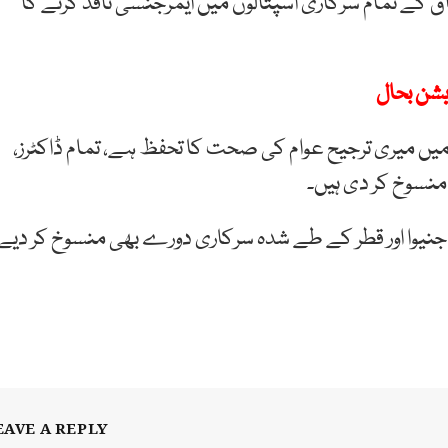
 کے تمام سرکاری اسپتالوں میں ایمرجنسی نافذ کرنے کا
ریشن بحال
ں میری ترجیح عوام کی صحت کا تحفظ ہے، تمام ڈاکٹرز،
منسوخ کر دی ہیں۔
یوا اور قطر کے طے شدہ سرکاری دورے بھی منسوخ کر دیے
EAVE A REPLY