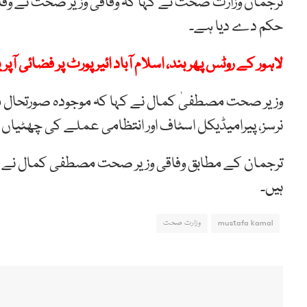
ترجمان وزارت صحت نے کہا کہ وفاقی وزیر صحت نے وفاق
حکم دے دیا ہے۔
لاہور کے روٹس پھر بند، اسلام آباد ائیرپورٹ پر فضائی آپ
وزیر صحت مصطفیٰ کمال نے کہا کہ موجودہ صورتحال می
نرسز، پیرامیڈیکل اسٹاف اور انتظامی عملے کی چھٹیاں 
ترجمان کے مطابق وفاقی وزیر صحت مصطفی کمال نے جن
ہیں۔
mustafa kamal
وزارت صحت