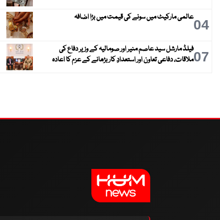
عالمی مارکیٹ میں سونے کی قیمت میں بڑا اضافہ
04
فیلڈ مارشل سید عاصم منیر اور صومالیہ کے وزیر دفاع کی
07
ملاقات، دفاعی تعاون اور استعدادِ کار بڑھانے کے عزم کا اعادہ