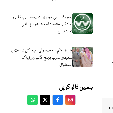
بیوروکریسی میں بڑے پیمانے پر تقرر و
تبادلے، متعدد اہم عہدوں پر نئی
تعیناتیاں
وزیراعظم سعودی ولی عہد کی دعوت پر
سعودی عرب پہنچ گئے، پر تپاک
استقبال
ہمیں فالو کریں
WhatsApp
Twitter
Facebook
Facebook
L