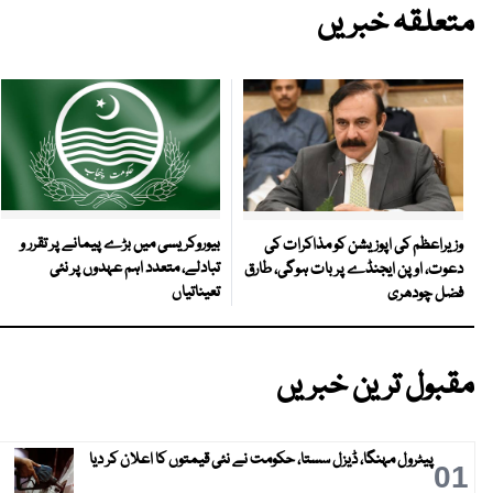
متعلقہ خبریں
بیوروکریسی میں بڑے پیمانے پر تقرر و
وزیراعظم کی اپوزیشن کو مذاکرات کی
تبادلے، متعدد اہم عہدوں پر نئی
دعوت، اوپن ایجنڈے پر بات ہوگی، طارق
تعیناتیاں
فضل چودھری
مقبول ترین خبریں
پیٹرول مہنگا، ڈیزل سستا، حکومت نے نئی قیمتوں کا اعلان کر دیا
01