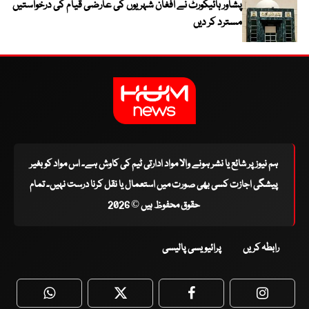
پشاور ہائیکورٹ نے افغان شہریوں کی عارضی قیام کی درخواستیں
مسترد کر دیں
ہم نیوز پر شائع یا نشر ہونے والا مواد ادارتی ٹیم کی کاوش ہے۔ اس مواد کو بغیر
پیشگی اجازت کسی بھی صورت میں استعمال یا نقل کرنا درست نہیں۔ تمام
حقوق محفوظ ہیں © 2026
رابطہ کریں
پرائیویسی پالیسی
WhatsApp
Twitter
Facebook
Faceboo