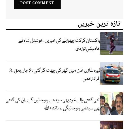
تازہ ترین خبریں
پاکستان کرکٹ چھوڑنے کی خبریں، خوشدل شاہ نے
خاموشی توڑ دی
ڈیرہ غازی خان میں گھر کی چھت گر گئی ، 2 جاں بحق ، 3
افراد زخمی
الٹی گنتی والے خود بھی سیدھے ہو جائیں گے ، ان کی گنتی
بھی سیدھی ہو جائیگی ، رانا ثناء اللہ