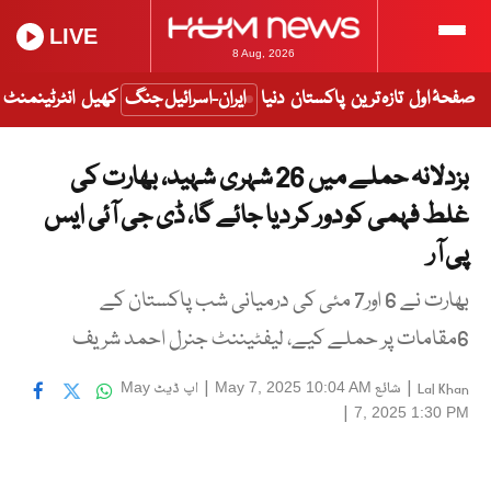
LIVE
8 Aug, 2026
صفحۂ اول
تازہ ترین
پاکستان
دنیا
ایران-اسرائیل جنگ
کھیل
انٹرٹینمنٹ
بزدلانہ حملے میں 26 شہری شہید، بھارت کی
غلط فہمی کو دور کر دیا جائے گا، ڈی جی آئی ایس
پی آر
بھارت نے 6 اور7 مئی کی درمیانی شب پاکستان کے
6مقامات پر حملے کیے، لیفٹیننٹ جنرل احمد شریف
|
شائع
|
اپ ڈیٹ
May
May 7, 2025 10:04 AM
Lal Khan
|
7, 2025 1:30 PM