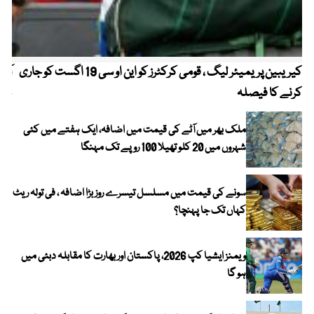
کیریبین پریمیئر لیگ ، قومی کرکٹرز کو این او سی 19 اگست کو جاری
آز
کرنے کا فیصلہ
چھی
ملک بھر میں آٹے کی قیمت میں اضافہ، ایک ہفتے میں کئی
شہروں میں 20 کلو تھیلا 100 روپے تک مہنگا
سونے کی قیمت میں مسلسل تیسرے روز بڑا اضافہ ، فی تولہ ریٹ
کہاں تک جا پہنچا؟
ویمنز ایشیا کپ 2026، پاکستان اور بھارت کا مقابلہ دبئی میں
ہو گا