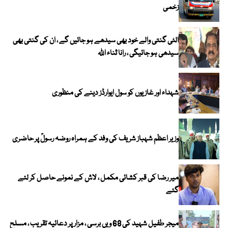
زخمی
الٹی گنتی والے خود بھی سیدھے ہو جائیں گے ، ان کی گنتی بھی
سیدھی ہو جائیگی ، رانا ثناء اللہ
شہداء اور غازیوں کو سول ایوارڈز دینے کی منظوری
وزیر اعظم شہباز شریف کی وفد کے ہمراہ روضہ رسولؐ پر حاضری
میر رضا کی قبر کشائی مکمل ، لاش کے نمونے حاصل کر لئے
گئے
میجر طفیل شہید کی 68 ویں برسی ، مزار پر دعائیہ تقریب ، مسلح