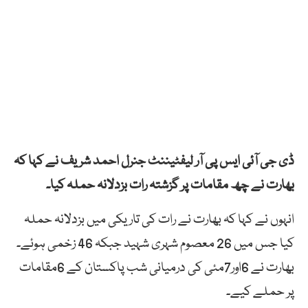
ڈی جی آئی ایس پی آر لیفٹیننٹ جنرل احمد شریف نے کہا کہ
بھارت نے چھ مقامات پر گزشتہ رات بزدلانہ حملہ کیا۔
انہوں نے کہا کہ بھارت نے رات کی تاریکی میں بزدلانہ حملہ
کیا جس میں 26 معصوم شہری شہید جبکہ 46 زخمی ہوئے۔
بھارت نے 6اور7مئی کی درمیانی شب پاکستان کے 6مقامات
پر حملے کیے۔