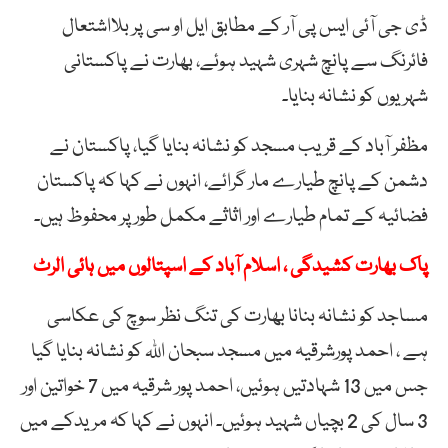
ڈی جی آئی ایس پی آر کے مطابق ایل او سی پر بلااشتعال
فائرنگ سے پانچ شہری شہید ہوئے، بھارت نے پاکستانی
شہریوں کو نشانہ بنایا۔
مظفر آباد کے قریب مسجد کو نشانہ بنایا گیا، پاکستان نے
دشمن کے پانچ طیارے مار گرائے، انہوں نے کہا کہ پاکستان
فضائیہ کے تمام طیارے اور اثاثے مکمل طور پر محفوظ ہیں۔
پاک بھارت کشیدگی ، اسلام آباد کے اسپتالوں میں ہائی الرٹ
مساجد کو نشانہ بنانا بھارت کی تنگ نظر سوچ کی عکاسی
ہے ، احمد پورشرقیہ میں مسجد سبحان اللہ کو نشانہ بنایا گیا
جس میں 13 شہادتیں ہوئیں، احمد پور شرقیہ میں 7 خواتین اور
3 سال کی 2 بچیاں شہید ہوئیں۔ انہوں نے کہا کہ مریدکے میں