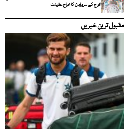
افواج کے سربراہان کا خراج عقیدت
مقبول ترین خبریں