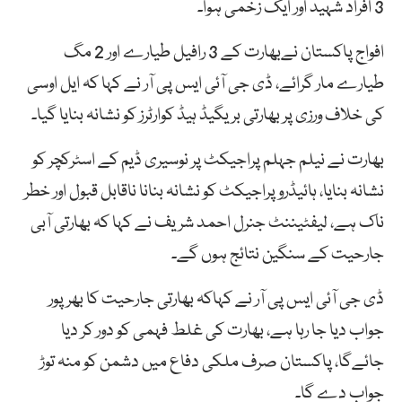
3 افراد شہید اور ایک زخمی ہوا۔
افواج پاکستان نےبھارت کے 3 رافیل طیارے اور 2 مگ
طیارے مار گرائے، ڈی جی آئی ایس پی آر نے کہا کہ ایل اوسی
کی خلاف ورزی پر بھارتی بریگیڈ ہیڈ کوارٹرز کو نشانہ بنایا گیا۔
بھارت نے نیلم جہلم پراجیکٹ پر نوسیری ڈیم کے اسٹرکچر کو
نشانہ بنایا، ہائیڈرو پراجیکٹ کو نشانہ بنانا ناقابل قبول اور خطر
ناک ہے، لیفٹیننٹ جنرل احمد شریف نے کہا کہ بھارتی آبی
جارحیت کے سنگین نتائج ہوں گے۔
ڈی جی آئی ایس پی آر نے کہاکہ بھارتی جارحیت کا بھرپور
جواب دیا جا رہا ہے، بھارت کی غلط فہمی کو دور کر دیا
جائےگا، پاکستان صرف ملکی دفاع میں دشمن کو منہ توڑ
جواب دے گا۔