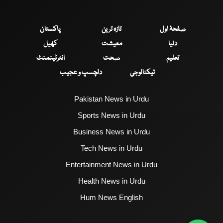
صفحۂ اول
تازہ ترین
پاکستان
دنیا
معیشت
کھیل
تعلیم
صحت
انٹرٹینمنٹ
ٹیکنالوجی
دلچسپ و عجیب
Pakistan News in Urdu
Sports News in Urdu
Business News in Urdu
Tech News in Urdu
Entertainment News in Urdu
Health News in Urdu
Hum News English