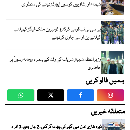
شہداء اور غازیوں کو سول ایوارڈز دینے کی منظوری
پی سی بی نے قومی کرکٹرز کو بیرون ملک لیگز کھیلنے
کیلئے این او سی جاری کر دیئے
وزیر اعظم شہباز شریف کی وفد کے ہمراہ روضہ رسولؐ پر
حاضری
ہمیں فالو کریں
WhatsApp
Twitter
Facebook
Faceboo
متعلقہ خبریں
ڈیرہ غازی خان میں گھر کی چھت گر گئی ، 2 جاں بحق ، 3 افراد