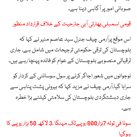
صوبائی امور پر آگاہی دینا ہے۔
قومی اسمبلی،بھارتی آبی جارحیت کے خلاف قرارداد منظور
اس موقع پرآرمی چیف جنرل سید عاصم منیر نے کہا کہ
بلوچستان کی ترقی حکومتی ترجیحات میں شامل ہے، جاری
ترقیاتی منصوبے بلوچستان کے عوام کو فائدہ پہنچا رہے ہیں۔
نوجوانوں میں شعور اجاگر کرنے پر سول سوسائٹی کے کردار کو
سراہا گیا،آرمی چیف نے مزید کہا کہ بیرونی پشت پناہی سے
جاری دہشتگردی بلوچستان کی سلامتی کیلئے بڑا خطرہ
ہے۔
سونا فی تولہ 7ہزار800 روپےتک مہنگا ،3 لاکھ 50 ہزار روپے کا
ہوگیا