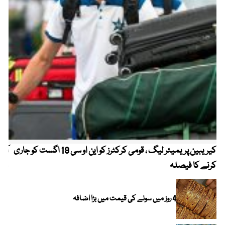
کیریبین پریمیئر لیگ ، قومی کرکٹرز کو این او سی 19 اگست کو جاری
آز
کرنے کا فیصلہ
چھی
4 روز میں سونے کی قیمت میں بڑا اضافہ