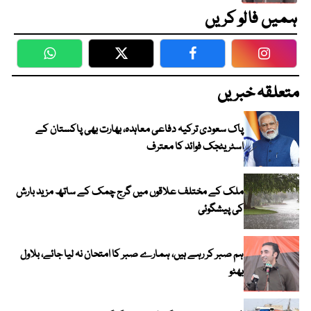
ہمیں فالو کریں
WhatsApp
Twitter
Facebook
Faceboo
متعلقہ خبریں
پاک سعودی ترکیہ دفاعی معاہدہ، بھارت بھی پاکستان کے
اسٹریٹجک فوائد کا معترف
ملک کے مختلف علاقوں میں گرج چمک کے ساتھ مزید بارش
کی پیشگوئی
ہم صبر کر رہے ہیں، ہمارے صبر کا امتحان نہ لیا جائے، بلاول
بھٹو