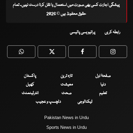
پیشگی اجازت کسی بھی صورت میں استعمال یا نقل کرنا درست نہیں۔ تمام
حقوق محفوظ ہیں © 2026
رابطہ کریں
پرائیویسی پالیسی
WhatsApp
Twitter
Facebook
Faceboo
صفحۂ اول
تازہ ترین
پاکستان
دنیا
معیشت
کھیل
تعلیم
صحت
انٹرٹینمنٹ
ٹیکنالوجی
دلچسپ و عجیب
Pakistan News in Urdu
Sports News in Urdu