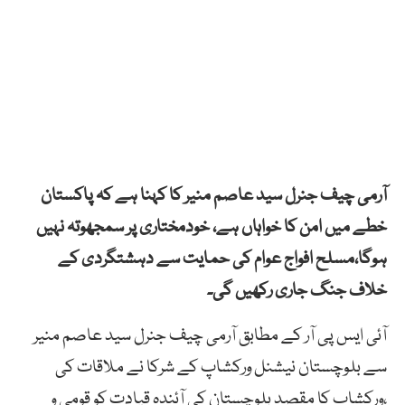
آرمی چیف جنرل سید عاصم منیر کا کہنا ہے کہ پاکستان
خطے میں امن کا خواہاں ہے، خودمختاری پر سمجھوتہ نہیں
ہوگا،مسلح افواج عوام کی حمایت سے دہشتگردی کے
خلاف جنگ جاری رکھیں گی۔
آئی ایس پی آر کے مطابق آرمی چیف جنرل سید عاصم منیر
سے بلوچستان نیشنل ورکشاپ کے شرکا نے ملاقات کی
،ورکشاپ کا مقصد بلوچستان کی آئندہ قیادت کو قومی و