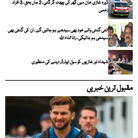
ڈیرہ غازی خان میں گھر کی چھت گر گئی ، 2 جاں بحق ، 3 افراد
زخمی
الٹی گنتی والے خود بھی سیدھے ہو جائیں گے ، ان کی گنتی بھی
سیدھی ہو جائیگی ، رانا ثناء اللہ
شہداء اور غازیوں کو سول ایوارڈز دینے کی منظوری
مقبول ترین خبریں