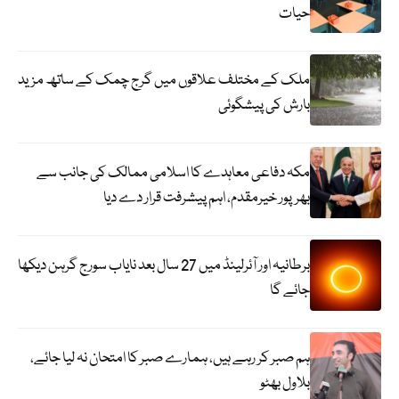
حیات
ملک کے مختلف علاقوں میں گرج چمک کے ساتھ مزید
بارش کی پیشگوئی
مکہ دفاعی معاہدے کا اسلامی ممالک کی جانب سے
بھرپور خیرمقدم، اہم پیشرفت قرار دے دیا
برطانیہ اور آئرلینڈ میں 27 سال بعد نایاب سورج گرہن دیکھا
جائے گا
ہم صبر کر رہے ہیں، ہمارے صبر کا امتحان نہ لیا جائے،
بلاول بھٹو