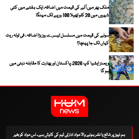
ملک بھر میں آٹے کی قیمت میں اضافہ، ایک ہفتے میں کئی
شہروں میں 20 کلو تھیلا 100 روپے تک مہنگا
سونے کی قیمت میں مسلسل تیسرے روز بڑا اضافہ ، فی تولہ ریٹ
کہاں تک جا پہنچا؟
ویمنز ایشیا کپ 2026، پاکستان اور بھارت کا مقابلہ دبئی میں
ہو گا
ہم نیوز پر شائع یا نشر ہونے والا مواد ادارتی ٹیم کی کاوش ہے۔ اس مواد کو بغیر