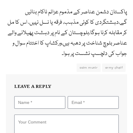
پاکستان دشمن عناصر کے مذموم عزائم ناکام بنائیں
گے،دہشتگردی کا کوئی مذہب، فرقہ یا نسل نہیں، اس کا مل
کر مقابلہ کرنا ہوگا،بلوچستان کے نام پر دہشت پھیلانے والے
عناصر بلوچ شناخت پر دھبہ ہیں،ورکشاپ کا اختتام سوال و
جواب کی دلچسپ نشست پر ہوا۔
asim munir
army cheif
LEAVE A REPLY