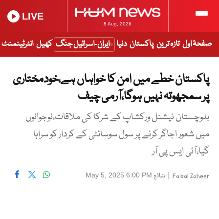
LIVE
8 Aug, 2026
صفحۂ اول
تازہ ترین
پاکستان
دنیا
ایران-اسرائیل جنگ
کھیل
انٹرٹینمنٹ
پاکستان خطے میں امن کا خواہاں ہے،خودمختاری
پر سمجھوتہ نہیں ہوگا،آرمی چیف
بلوچستان نیشنل ورکشاپ کے شرکا کی ملاقات،نوجوانوں
میں شعور اجاگر کرنے پر سول سوسائٹی کے کردار کو سراہا
گیا،آئی ایس پی آر
|
شائع
May 5, 2025 6:00 PM
Faisal Zaheer