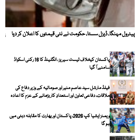
پیٹرول مہنگا، ڈیزل سستا، حکومت نے نئی قیمتوں کا اعلان کر دیا
پنج
پاکستان کیخلاف ٹیسٹ سیریز ، انگلینڈ کا 16 رکنی اسکواڈ
سامنے آ گیا
فیلڈ مارشل سید عاصم منیر اور صومالیہ کے وزیر دفاع کی
ملاقات، دفاعی تعاون اور استعدادِ کار بڑھانے کے عزم کا اعادہ
ویمنز ایشیا کپ 2026، پاکستان اور بھارت کا مقابلہ دبئی میں
ہو گا