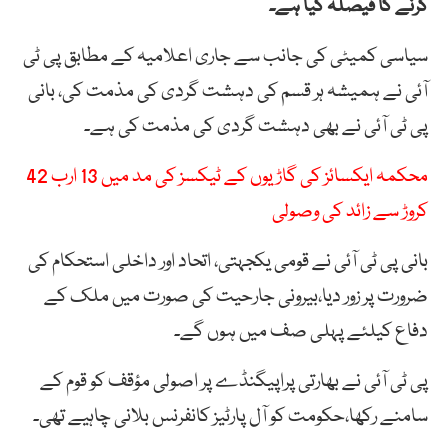
کرنے کا فیصلہ کیا ہے۔
سیاسی کمیٹی کی جانب سے جاری اعلامیہ کے مطابق پی ٹی
آئی نے ہمیشہ ہر قسم کی دہشت گردی کی مذمت کی، بانی
پی ٹی آئی نے بھی دہشت گردی کی مذمت کی ہے۔
محکمہ ایکسائز کی گاڑیوں کے ٹیکسز کی مد میں 13 ارب 42
کروڑ سے زائد کی وصولی
بانی پی ٹی آئی نے قومی یکجہتی، اتحاد اور داخلی استحکام کی
ضرورت پر زور دیا،بیرونی جارحیت کی صورت میں ملک کے
دفاع کیلئے پہلی صف میں ہوں گے۔
پی ٹی آئی نے بھارتی پراپیگنڈے پر اصولی مؤقف کو قوم کے
سامنے رکھا،حکومت کو آل پارٹیز کانفرنس بلانی چاہیے تھی۔