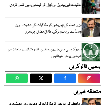
حکومت نے پیٹرول اور ڈیزل کی قیمتوں میں کمی کر دی
وزیراعظم کی اپوزیشن کو مذاکرات کی دعوت، اوپن
ایجنڈے پر بات ہوگی، طارق فضل چودھری
بیوروکریسی میں بڑے پیمانے پر تقرر و تبادلے، متعدد اہم
عہدوں پر نئی تعیناتیاں
ہمیں فالو کریں
WhatsApp
Twitter
Facebook
Faceboo
متعلقہ خبریں
وزیراعظم کی اپوزیشن کو مذاکرات کی دعوت، اوپن ایجنڈے پر