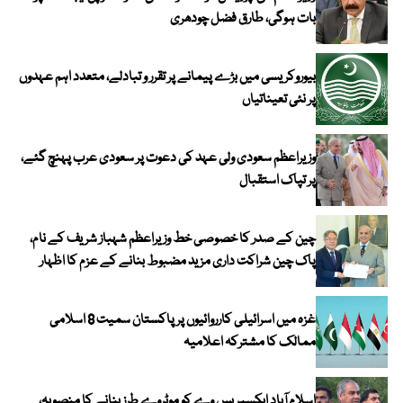
بات ہوگی، طارق فضل چودھری
بیوروکریسی میں بڑے پیمانے پر تقرر و تبادلے، متعدد اہم عہدوں
پر نئی تعیناتیاں
وزیراعظم سعودی ولی عہد کی دعوت پر سعودی عرب پہنچ گئے،
پر تپاک استقبال
چین کے صدر کا خصوصی خط وزیراعظم شہباز شریف کے نام،
پاک چین شراکت داری مزید مضبوط بنانے کے عزم کا اظہار
غزہ میں اسرائیلی کارروائیوں پر پاکستان سمیت 8 اسلامی
ممالک کا مشترکہ اعلامیہ
اسلام آباد ایکسپریس وے کو موٹروے طرز بنانے کا منصوبہ،