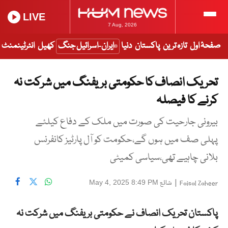
LIVE
7 Aug, 2026
صفحۂ اول
تازہ ترین
پاکستان
دنیا
ایران-اسرائیل جنگ
کھیل
انٹرٹینمنٹ
تحریک انصاف کا حکومتی بریفنگ میں شرکت نہ
کرنے کا فیصلہ
بیرونی جارحیت کی صورت میں ملک کے دفاع کیلئے
پہلی صف میں ہوں گے،حکومت کو آل پارٹیز کانفرنس
بلانی چاہیے تھی،سیاسی کمیٹی
|
شائع
May 4, 2025 8:49 PM
Faisal Zaheer
پاکستان تحریک انصاف نے حکومتی بریفنگ میں شرکت نہ