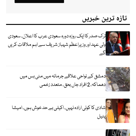
تازہ ترین خبریں
ترک صدر کا ایک روزہ دورہ سعودی عرب کا اعلان، سعودی
ولی عہد اور وزیراعظم شہباز شریف سے اہم ملاقات کریں
گے
دمشق کے نواحی علاقے جرمانہ میں منی بس میں
دھماکہ، 2 افراد جاں بحق، متعدد زخمی
شادی کا کوئی ارادہ نہیں، اکیلی بے حد خوش ہوں، امیشا
پٹیل