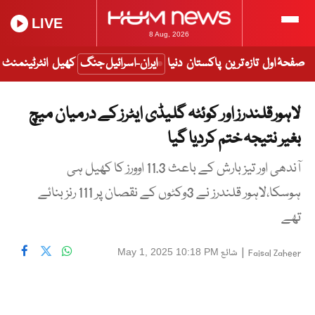
LIVE
8 Aug, 2026
صفحۂ اول
تازہ ترین
پاکستان
دنیا
ایران-اسرائیل جنگ
کھیل
انٹرٹینمنٹ
لاہورقلندرز اور کوئٹہ گلیڈی ایٹرز کے درمیان میچ
بغیر نتیجہ ختم کردیا گیا
آندھی اور تیز بارش کے باعث 11.3 اوورز کا کھیل ہی
ہوسکا،لاہور قلندرز نے 3وکٹوں کے نقصان پر 111 رنز بنائے
تھے
|
شائع
May 1, 2025 10:18 PM
Faisal Zaheer