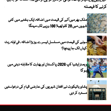
کرنے کا فیصلہ
چھی
ملک بھر میں آٹے کی قیمت میں اضافہ، ایک ہفتے میں کئی
شہروں میں 20 کلو تھیلا 100 روپے تک مہنگا
سونے کی قیمت میں مسلسل تیسرے روز بڑا اضافہ ، فی تولہ ریٹ
کہاں تک جا پہنچا؟
ویمنز ایشیا کپ 2026، پاکستان اور بھارت کا مقابلہ دبئی میں
ہو گا
پشاور ہائیکورٹ نے افغان شہریوں کی عارضی قیام کی درخواستیں
مسترد کر دیں