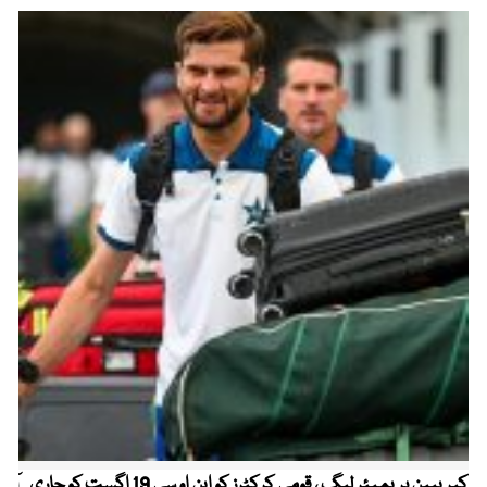
کیریبین پریمیئر لیگ ، قومی کرکٹرز کو این او سی 19 اگست کو جاری
آز