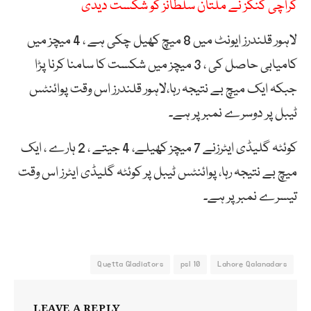
کراچی کنگز نے ملتان سلطانز کو شکست دیدی
لاہور قلندرز ایونٹ میں 8 میچ کھیل چکی ہے ، 4 میچز میں
کامیابی حاصل کی ، 3 میچز میں شکست کا سامنا کرنا پڑا
جبکہ ایک میچ بے نتیجہ رہا،لاہور قلندرز اس وقت پوائنٹس
ٹیبل پر دوسرے نمبر پر ہے۔
کوئٹہ گلیڈی ایٹرزنے 7 میچز کھیلے، 4 جیتے ، 2 ہارے ، ایک
میچ بے نتیجہ رہا، پوائنٹس ٹیبل پر کوئٹہ گلیڈی ایٹرز اس وقت
تیسرے نمبر پر ہے۔
Quetta Gladiators
psl 10
Lahore Qalanadars
LEAVE A REPLY