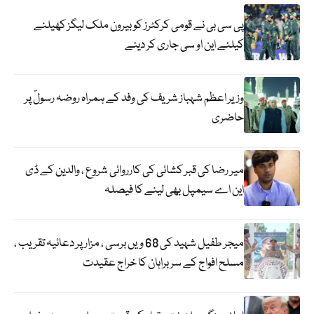
پی سی بی نے قومی کرکٹرز کو بیرون ملک لیگز کھیلنے
کیلئے این او سی جاری کر دیئے
وزیر اعظم شہباز شریف کی وفد کے ہمراہ روضہ رسولؐ پر
حاضری
میر رضا کی قبر کشائی کی کارروائی شروع ، والدین کے ڈی
این اے سیمپل بھی لینے کا فیصلہ
میجر طفیل شہید کی 68 ویں برسی ، مزار پر دعائیہ تقریب ،
مسلح افواج کے سربراہان کا خراج عقیدت