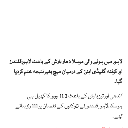
لاہور میں ہونے والی موسلا دھار بارش کے باعث لاہورقلندرز
اور کوئٹہ گلیڈی ایٹرز کے درمیان میچ بغیر نتیجہ ختم کردیا
گیا۔
آندھی اور تیز بارش کے باعث 11.3 اوورز کا کھیل ہی
ہوسکا،لاہور قلندرز نے 3وکٹوں کے نقصان پر 111 رنز بنائے
تھے۔