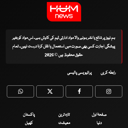
ہم نیوز پر شائع یا نشر ہونے والا مواد ادارتی ٹیم کی کاوش ہے۔ اس مواد کو بغیر
پیشگی اجازت کسی بھی صورت میں استعمال یا نقل کرنا درست نہیں۔ تمام
حقوق محفوظ ہیں © 2026
رابطہ کریں
پرائیویسی پالیسی
WhatsApp
Twitter
Facebook
Faceboo
صفحۂ اول
تازہ ترین
پاکستان
دنیا
معیشت
کھیل