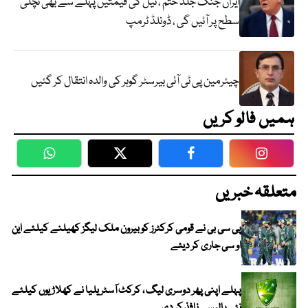
ایران جنگ جلد ختم ، تیل کی قیمتیں پہلے سے بھی نچلی
سطح پر آئیں گی ، ڈونلڈ ٹرمپ
چیئرمین پی ٹی آئی بیرسٹر گوہر کی والدہ انتقال کر گئیں
ہمیں فالو کریں
WhatsApp
Twitter
Facebook
Faceboo
متعلقہ خبریں
پی سی بی نے قومی کرکٹرز کو بیرون ملک لیگز کھیلنے کیلئے این
او سی جاری کر دیئے
پہلے اپنی پھر دوسری لیگ ، کرکٹ آسٹریلیا نے کھلاڑیوں کیلئے