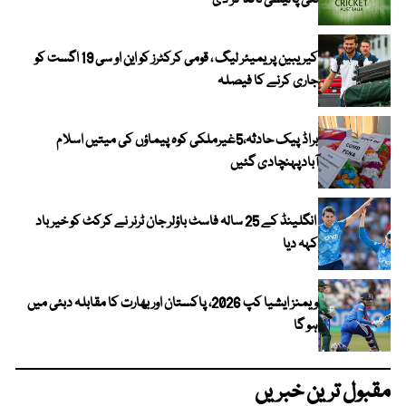
نئی پالیسی نافذ کر دی
کیریبین پریمیئر لیگ ، قومی کرکٹرز کو این او سی 19 اگست کو
جاری کرنے کا فیصلہ
براڈ پیک حادثہ،5غیرملکی کوہ پیماؤں کی میتیں اسلام
آبادپہنچادی گئیں
انگلینڈ کے 25 سالہ فاسٹ باؤلر جان ٹرنر نے کرکٹ کو خیر باد
کہہ دیا
ویمنز ایشیا کپ 2026، پاکستان اور بھارت کا مقابلہ دبئی میں
ہو گا
مقبول ترین خبریں