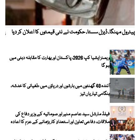
پیٹرول مہنگا، ڈیزل سستا، حکومت نے نئی قیمتوں کا اعلان کر دیا
پنج
ویمنز ایشیا کپ 2026، پاکستان اور بھارت کا مقابلہ دبئی میں
ہو گا
آئندہ 48 گھنٹوں میں بارشوں اور دریاؤں میں طغیانی کا خدشہ،
ہنگامی تیاریاں تیز
فیلڈ مارشل سید عاصم منیر اور صومالیہ کے وزیر دفاع کی
ملاقات، دفاعی تعاون اور استعدادِ کار بڑھانے کے عزم کا اعادہ