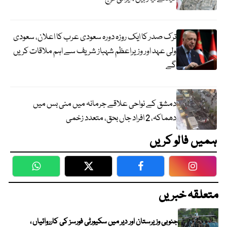
ترک صدر کا ایک روزہ دورہ سعودی عرب کا اعلان، سعودی
ولی عہد اور وزیراعظم شہباز شریف سے اہم ملاقات کریں
گے
دمشق کے نواحی علاقے جرمانہ میں منی بس میں
دھماکہ، 2 افراد جاں بحق، متعدد زخمی
ہمیں فالو کریں
WhatsApp
Twitter
Facebook
Faceboo
متعلقہ خبریں
جنوبی وزیرستان اور دیر میں سکیورٹی فورسز کی کارروائیاں ،