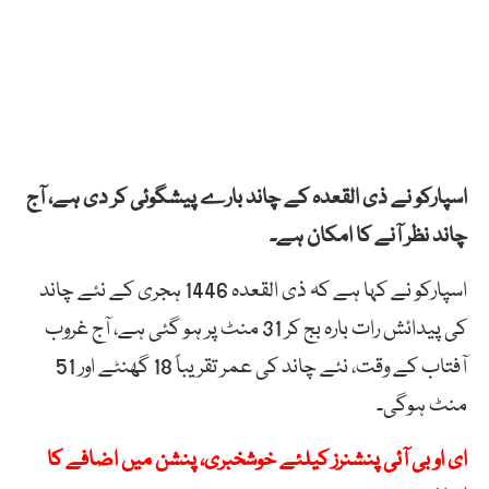
اسپارکو نے ذی القعدہ کے چاند بارے پیشگوئی کر دی ہے، آج
چاند نظر آنے کا امکان ہے۔
اسپارکو نے کہا ہے کہ ذی القعدہ 1446 ہجری کے نئے چاند
کی پیدائش رات بارہ بج کر 31 منٹ پر ہو گئی ہے، آج غروب
آفتاب کے وقت، نئے چاند کی عمر تقریباً 18 گھنٹے اور 51
منٹ ہوگی۔
ای او بی آئی پنشنرز کیلئے خوشخبری، پنشن میں اضافے کا