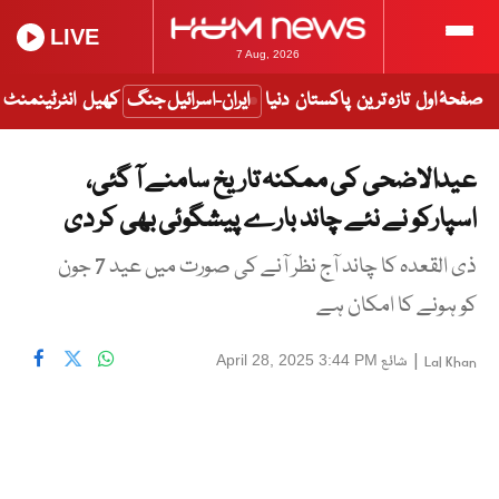
LIVE
7 Aug, 2026
صفحۂ اول
تازہ ترین
پاکستان
دنیا
ایران-اسرائیل جنگ
کھیل
انٹرٹینمنٹ
عیدالاضحی کی ممکنہ تاریخ سامنے آ گئی،
اسپارکو نے نئے چاند بارے پیشگوئی بھی کر دی
ذی القعدہ کا چاند آج نظر آنے کی صورت میں عید 7 جون
کو ہونے کا امکان ہے
|
شائع
April 28, 2025 3:44 PM
Lal Khan