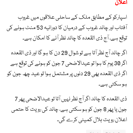
اعلان
اسپارکو کے مطابق ملک کے ساحلی علاقوں میں غروب
آفتاب اور چاند غروب کے درمیان کا دورانیہ 53 منٹ ہونے کی
توقع ہے، آج ذی القعدہ کا چاند نظر آنے کا امکان ہے۔
اگر چاند آج نظر آتا ہے تو شوال 29 دن کا ہو گا اور ذی القعدہ
اگر 30 یوم کا ہوا تو عیدالاضحی 7 جون کو ہونے کی توقع ہے
اگر ذی القعدہ بھی 29 دنوں پر مشتمل ہوا تو عید چھ جون کو
ہو سکتی ہے۔
ذی القعدہ کا چاند اگر آج نظر نہیں آتا تو عیدالاضحی پھر 7
جون یا پھر 8 جون کو ہو سکتی ہے، چاند کی رویت کا حتمی
اعلان رویت ہلال کمیٹی کرے گی۔