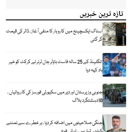
تازہ ترین خبریں
اسٹاک ایکسچینج میں کاروبار کا منفی آغاز ، ڈالر کی قیمت
گر گئی
انگلینڈ کے 25 سالہ فاسٹ باؤلر جان ٹرنر نے کرکٹ کو خیر
باد کہہ دیا
جنوبی وزیرستان اور دیر میں سکیورٹی فورسز کی کارروائیاں ،
10دہشتگرد ہلاک
جنگی صلاحیتوں میں اضافہ کر دیا ، ہر خطرے سے نمٹنے
کیلئے تیار ہیں ، ایرانی فوج