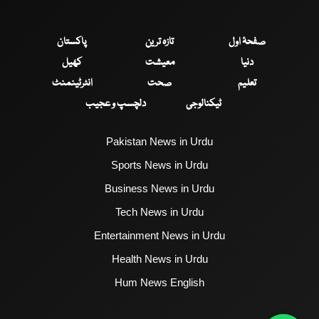
صفحۂ اول
تازہ ترین
پاکستان
دنیا
معیشت
کھیل
تعلیم
صحت
انٹرٹینمنٹ
ٹیکنالوجی
دلچسپ و عجیب
Pakistan News in Urdu
Sports News in Urdu
Business News in Urdu
Tech News in Urdu
Entertainment News in Urdu
Health News in Urdu
Hum News English