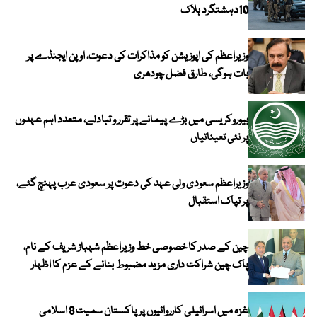
10دہشتگرد ہلاک
وزیراعظم کی اپوزیشن کو مذاکرات کی دعوت، اوپن ایجنڈے پر
بات ہوگی، طارق فضل چودھری
بیوروکریسی میں بڑے پیمانے پر تقرر و تبادلے، متعدد اہم عہدوں
پر نئی تعیناتیاں
وزیراعظم سعودی ولی عہد کی دعوت پر سعودی عرب پہنچ گئے،
پر تپاک استقبال
چین کے صدر کا خصوصی خط وزیراعظم شہباز شریف کے نام،
پاک چین شراکت داری مزید مضبوط بنانے کے عزم کا اظہار
غزہ میں اسرائیلی کارروائیوں پر پاکستان سمیت 8 اسلامی