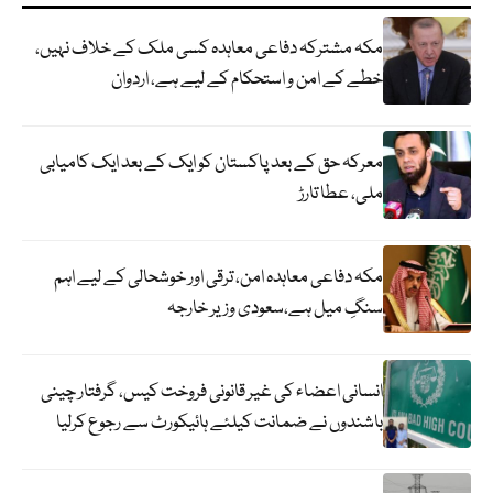
مکہ مشترکہ دفاعی معاہدہ کسی ملک کے خلاف نہیں،
خطے کے امن و استحکام کے لیے ہے، اردوان
معرکہ حق کے بعد پاکستان کو ایک کے بعد ایک کامیابی
ملی، عطا تارڑ
مکہ دفاعی معاہدہ امن، ترقی اور خوشحالی کے لیے اہم
سنگِ میل ہے،سعودی وزیر خارجہ
انسانی اعضاء کی غیر قانونی فروخت کیس، گرفتار چینی
باشندوں نے ضمانت کیلئے ہائیکورٹ سے رجوع کرلیا