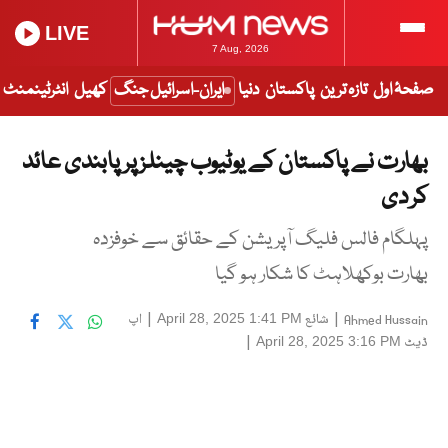
LIVE
7 Aug, 2026
صفحۂ اول
تازہ ترین
پاکستان
دنیا
ایران-اسرائیل جنگ
کھیل
انٹرٹینمنٹ
بھارت نے پاکستان کے یوٹیوب چینلز پر پابندی عائد
کر دی
پہلگام فالس فلیگ آپریشن کے حقائق سے خوفزدہ
بھارت بوکھلاہٹ کا شکار ہو گیا
|
شائع
|
اپ
April 28, 2025 1:41 PM
Ahmed Hussain
ڈیٹ
|
April 28, 2025 3:16 PM