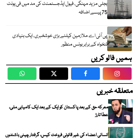
بجلی مزید مہنگی، فیول ایڈجسٹمنٹ کی مد میں فی یونٹ
75 پیسے اضافہ
پی آئی اے ملازمین کیلئے بڑی خوشخبری، ایک بنیادی
تنخواہ کے برابر بونس منظور
ہمیں فالو کریں
WhatsApp
Twitter
Facebook
Faceboo
متعلقہ خبریں
معرکہ حق کے بعد پاکستان کو ایک کے بعد ایک کامیابی ملی،
عطا تارڑ
انسانی اعضاء کی غیر قانونی فروخت کیس، گرفتار چینی باشندوں