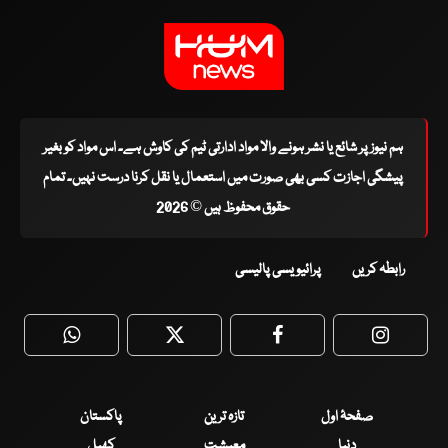
ہم نیوز پر شائع یا نشر ہونے والا مواد ادارتی ٹیم کی کاوش ہے۔ اس مواد کو بغیر
پیشگی اجازت کسی بھی صورت میں استعمال یا نقل کرنا درست نہیں۔ تمام
حقوق محفوظ ہیں © 2026
رابطہ کریں
پرائیویسی پالیسی
WhatsApp
Twitter
Facebook
Faceboo
صفحۂ اول
تازہ ترین
پاکستان
دنیا
معیشت
کھیل