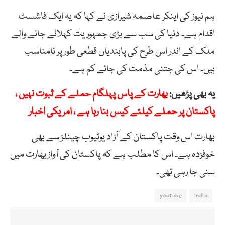
ہم نیوز کی اینکر عاصمہ شیرازی نے کہا کہ یہ ایک فاشسٹ
اقدام ہے۔ دنیا کی سب سے بڑی جمہوریت کہلائے جانے والے
ملک کے اندر اس طرح کی پابندیاں قطعی طور پر نامناسب
ہیں۔ اس کی جتنی مذمت کی جائے کم ہے۔
یہ بھی پڑھیں:
بھارت کے پاس پہلگام حملے کے ثبوت نہیں ،
پاکستان پر حملے کیلئے کیس بنا رہا ہے ، امریکی اخبار
بھارت اس وقت پاکستان کے آزاد یوٹیوب چینلز سے بھی
خوفزدہ ہے۔ اس کا مطلب ہے کہ پاکستان کی آواز بھارت میں
سنی جا رہی تھی۔
youtube
india