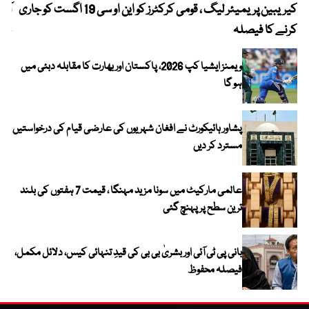
کیریبین پریمیئر لیگ ، قومی کرکٹرز کو این او سی 19 اگست کو جاری
آز
کرنے کا فیصلہ
چھی
ویمنز ایشیا کپ 2026، پاکستان اور بھارت کا مقابلہ دبئی میں
ہو گا
پشاور ہائیکورٹ نے افغان شہریوں کی عارضی قیام کی درخواستیں
مسترد کر دیں
عالمی مارکیٹ میں سونا مزید مہنگا ، قیمت 7 ہفتوں کی بلند
ترین سطح پر پہنچ گئی
بانی پی ٹی آئی اور بشریٰ بی بی کی قیدِ تنہائی کیس، دلائل مکمل،
فیصلہ محفوظ