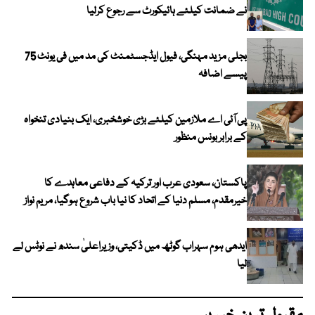
نے ضمانت کیلئے ہائیکورٹ سے رجوع کرلیا
بجلی مزید مہنگی، فیول ایڈجسٹمنٹ کی مد میں فی یونٹ 75
پیسے اضافہ
پی آئی اے ملازمین کیلئے بڑی خوشخبری، ایک بنیادی تنخواہ
کے برابر بونس منظور
پاکستان، سعودی عرب اور ترکیہ کے دفاعی معاہدے کا
خیرمقدم، مسلم دنیا کے اتحاد کا نیا باب شروع ہوگیا، مریم نواز
ایدھی ہوم سہراب گوٹھ میں ڈکیتی، وزیراعلیٰ سندھ نے نوٹس لے
لیا