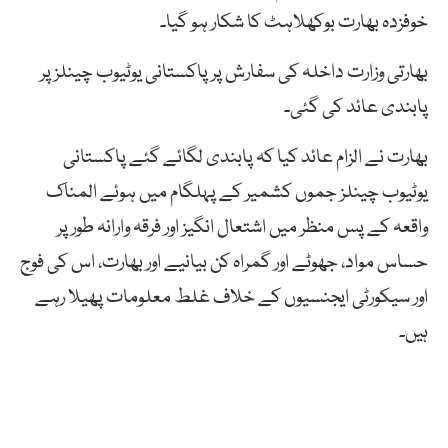
خوفزدہ بھارت بوکھلاہٹ کا شکار ہو گیا۔
بھارتی وزارت داخلہ کی سفارش پر پاکستانی یوٹیوب چینلز پر
پابندی عائد کی گئی۔
بھارت نے الزام عائد کیا کہ پابندی لگائے گئے پاکستانی
یوٹیوب چینلز جموں کشمیر کے پہلگام میں ہوئے المناک
واقعہ کے پس منظر میں اشتعال انگیز اور فرقہ وارانہ طور پر
حساس مواد، جھوٹے اور گمراہ کن بیانیے اور بھارت، اس کی فوج
اور سیکورٹی ایجنسیوں کے خلاف غلط معلومات پھیلا رہے
ہیں۔