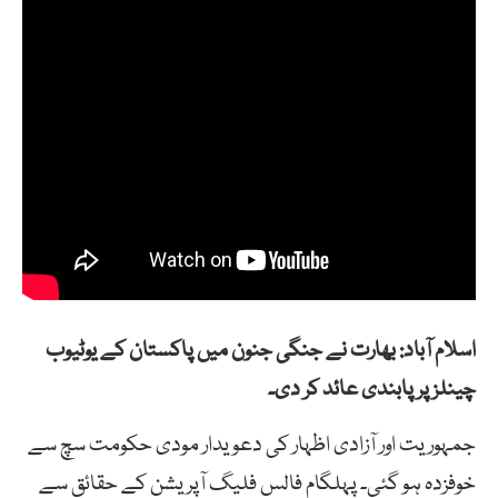
اسلام آباد: بھارت نے جنگی جنون میں پاکستان کے یوٹیوب
چینلز پر پابندی عائد کر دی۔
جمہوریت اور آزادی اظہار کی دعویدار مودی حکومت سچ سے
خوفزدہ ہو گئی۔ پہلگام فالس فلیگ آپریشن کے حقائق سے