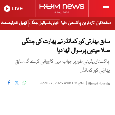
LIVE
8 Aug, 2026
صفحۂ اول
تازہ ترین
پاکستان
دنیا
ایران-اسرائیل جنگ
کھیل
انٹرٹینمنٹ
سابق بھارتی کور کمانڈر نے بھارت کی جنگی
صلاحیتوں پر سوال اٹھا دیا
پاکستان یقینی طور پر جواب میں کارروائی کرے گا، سابق
بھارتی کور کمانڈر
|
شائع
April 27, 2025 4:08 PM
Ahmed Hussain