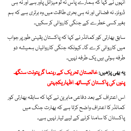
انہوں نے کہا کہ ہمارے پاس نہ تو میزائل پاور ہے اور نہ ہی
ڈرونز۔ نہ فضائی اور نہ ہی بحری طاقت میں وہ برتری ہے کہ ہم
بغیر کسی خطرے کے جنگی کارروائی کر سکیں۔
سابق بھارتی کور کمانڈر نے کہا کہ پاکستان یقینی طور پر جواب
میں کارروائی کرے گا۔ کیونکہ جنگی کارروائیاں ہمیشہ دو
طرفہ ہوتی ہیں یک طرفہ نہیں۔
یہ بھی پڑھیں:
خالصتان تحریک کے رہنما گرپتونت سنگھ
پنوں کی پاکستان کیساتھ اظہار یکجہتی
اس اعتراف کے بعد دفاعی ماہرین نے کہا کہ سابقہ بھارتی کور
کمانڈر کا اعتراف واضح کرتا ہے کہ بھارت جنگ میں
پاکستان کا سامنا کرنے کے لیے تیار نہیں ہے۔