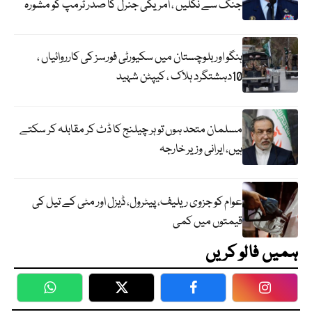
جنگ سے نکلیں ، امریکی جنرل کا صدر ٹرمپ کو مشورہ
ہنگو اور بلوچستان میں سکیورٹی فورسز کی کارروائیاں ،
10دہشتگرد ہلاک ، کیپٹن شہید
مسلمان متحد ہوں تو ہر چیلنج کا ڈٹ کر مقابلہ کر سکتے
ہیں، ایرانی وزیر خارجہ
عوام کو جزوی ریلیف، پیٹرول، ڈیزل اور مٹی کے تیل کی
قیمتوں میں کمی
ہمیں فالو کریں
WhatsApp
Twitter
Facebook
Faceboo