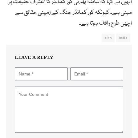
انہوں نے کہا کہ سابقہ بھارتی کور کمانڈر کا اعتراف حقیقت پر
مبنی ہے۔ کیونکہ کور کمانڈر جنگ کے زمینی حقائق سے
اچھی طرح واقف ہوتا ہے۔
sikh
india
LEAVE A REPLY