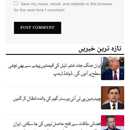
Save my name, email, and website in this browser
for the next time I comment.
تازہ ترین خبریں
ایران جنگ جلد ختم ، تیل کی قیمتیں پہلے سے بھی نچلی
سطح پر آئیں گی ، ڈونلڈ ٹرمپ
چیئرمین پی ٹی آئی بیرسٹر گوہر کی والدہ انتقال کر گئیں
فضائی طاقت سے فتح حاصل نہیں کی جا سکتی ، ایران