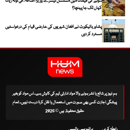
سونے کی قیمت میں مسلسل تیسرے روز بڑا اضافہ ، فی تولہ ریٹ
کہاں تک جا پہنچا؟
پشاور ہائیکورٹ نے افغان شہریوں کی عارضی قیام کی درخواستیں
مسترد کر دیں
ہم نیوز پر شائع یا نشر ہونے والا مواد ادارتی ٹیم کی کاوش ہے۔ اس مواد کو بغیر
پیشگی اجازت کسی بھی صورت میں استعمال یا نقل کرنا درست نہیں۔ تمام
حقوق محفوظ ہیں © 2026
رابطہ کریں
پرائیویسی پالیسی