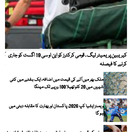
کیریبین پریمیئر لیگ ، قومی کرکٹرز کو این او سی 19 اگست کو جاری
آز
کرنے کا فیصلہ
چھی
ملک بھر میں آٹے کی قیمت میں اضافہ، ایک ہفتے میں کئی
شہروں میں 20 کلو تھیلا 100 روپے تک مہنگا
ویمنز ایشیا کپ 2026، پاکستان اور بھارت کا مقابلہ دبئی میں
ہو گا