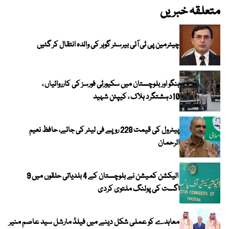
متعلقہ خبریں
چیئرمین پی ٹی آئی بیرسٹر گوہر کی والدہ انتقال کر گئیں
ہنگو اور بلوچستان میں سکیورٹی فورسز کی کارروائیاں ،
10دہشتگرد ہلاک ، کیپٹن شہید
پیٹرول کی قیمت 228 روپے فی لیٹر کی جائے، حافظ نعیم
الرحمان
الیکشن کمیشن نے بلوچستان کے 4 بلدیاتی حلقوں میں 9
اگست کی پولنگ ملتوی کردی
معاہدے کو عملی شکل دینے میں فیلڈ مارشل سید عاصم منیر