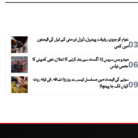
عوام کو جزوی ریلیف، پیٹرول، ڈیزل اور مٹی کے تیل کی قیمتوں
0
میں کمی
میٹرو بس سروس 11 اگست سے بند کرنے کا اعلان، نجی کمپنی کا
0
حتمی نوٹس
سونے کی قیمت میں مسلسل تیسرے روز بڑا اضافہ ، فی تولہ ریٹ
0
کہاں تک جا پہنچا؟