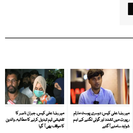
میر رضا علی کیس: دوسری پوسٹ مارٹم
میر رضا علی کیس، جبران ناصر کا
رپورٹ میں تشدد اور گولی لگنے کے اہم
تفتیشی ٹیم تبدیل کرنے کا مطالبہ، والدین
شواہد سامنے آگئے
کا موقف بھی آ گیا