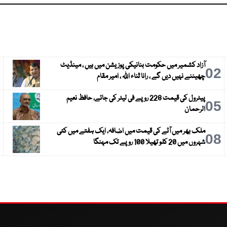
آزاد کشمیر میں حکومت بنانیکی پوزیشن میں ہیں ، مینڈیٹ
3
02
چھیننے نہیں دیں گے ، رانا ثناء اللہ ، امیر مقام
پیٹرول کی قیمت 228 روپے فی لیٹر کی جائے، حافظ نعیم
6
05
الرحمان
ملک بھر میں آٹے کی قیمت میں اضافہ، ایک ہفتے میں کئی
9
08
شہروں میں 20 کلو تھیلا 100 روپے تک مہنگا