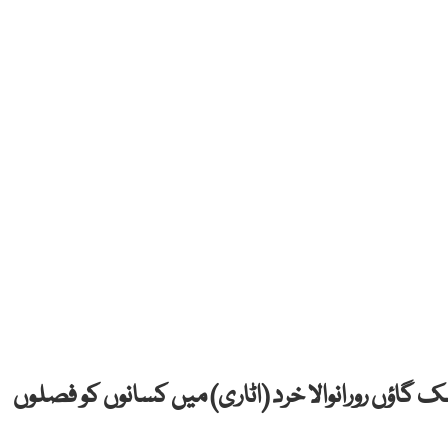
ک گاؤں رورانوالا خرد (اٹاری) میں کسانوں کو فصلوں