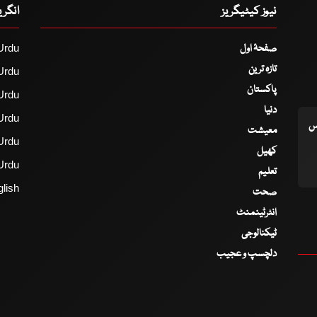
نیوز کیٹیگریز
انگر
صفحۂ اول
Urdu
تازہ ترین
Urdu
پاکستان
Urdu
دنیا
Urdu
اس
معیشت
Urdu
کھیل
Urdu
تعلیم
lish
صحت
انٹرٹینمنٹ
ٹیکنالوجی
دلچسپ و عجیب