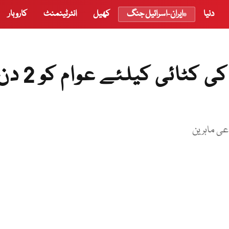
دنیا
ایران-اسرائیل جنگ
کھیل
انٹرٹینمنٹ
کاروبار
بھارت کا اٹاری میں فصلوں کی کٹائی کیلئے عوام 
عی ماہرین