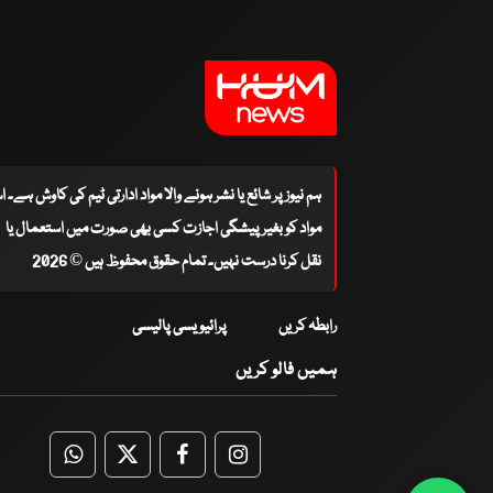
ہم نیوز پر شائع یا نشر ہونے والا مواد ادارتی ٹیم کی کاوش ہے۔ 
مواد کو بغیر پیشگی اجازت کسی بھی صورت میں استعمال یا
نقل کرنا درست نہیں۔ تمام حقوق محفوظ ہیں © 2026
رابطہ کریں
پرائیویسی پالیسی
ہمیں فالو کریں
WhatsApp
Twitter
Facebook
Facebook