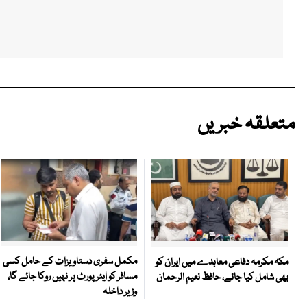
متعلقہ خبریں
مکمل سفری دستاویزات کے حامل کسی
مکہ مکرمہ دفاعی معاہدے میں ایران کو
مسافر کو ایئرپورٹ پر نہیں روکا جائے گا،
بھی شامل کیا جائے، حافظ نعیم الرحمان
وزیر داخلہ