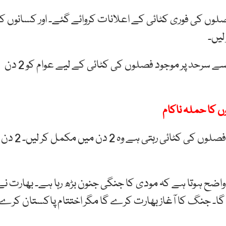
لوں کی فوری کٹائی کے اعلانات کروائے گئے۔ اور کسانوں کو
بھارت کی بارڈر سکیورٹی فورس (بی ایس ایف) کی جانب سے سرحد پر موجود فصلوں کی کٹائی کے لیے عوام کو 2 دن
ں کا حملہ ناکام
بی ایس ایف کی طرف سے اعلان کیا گیا ہے کہ جن کی فصلوں کی کٹائی رہتی ہے وہ 2 دن میں مکمل کر لیں۔ 2 دن
ضح ہوتا ہے کہ مودی کا جنگی جنون بڑھ رہا ہے۔ بھارت نے
ے گا۔ جنگ کا آغاز بھارت کرے گا مگر اختتام پاکستان کرے