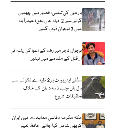
بارشوں کی تباہی؛ قصور میں چھتیں
گرنے سے 2 افراد جاں بحق؛ حیدرآباد
میں 3 نوجوان ڈوب گئے
نوجوان تاجر میر رضا کے اغوا کی ایف آئی
آر قتل کے مقدمے میں تبدیل
سڈنی ایئرپورٹ پر 2 طیارے ٹکرانے سے
بال بال بچے، ذمہ داران کے خلاف
تحقیقات شروع
مکہ مکرمہ دفاعی معاہدے میں ایران
کو بھی شامل کیا جائے، حافظ نعیم