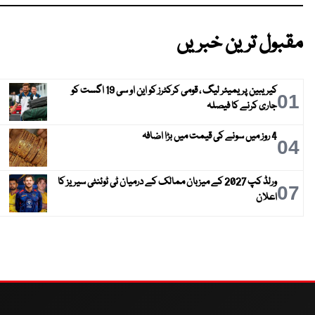
مقبول ترین خبریں
کیریبین پریمیئر لیگ ، قومی کرکٹرز کو این او سی 19 اگست کو
01
جاری کرنے کا فیصلہ
4 روز میں سونے کی قیمت میں بڑا اضافہ
04
ورلڈ کپ 2027 کے میزبان ممالک کے درمیان ٹی ٹوئنٹی سیریز کا
07
اعلان