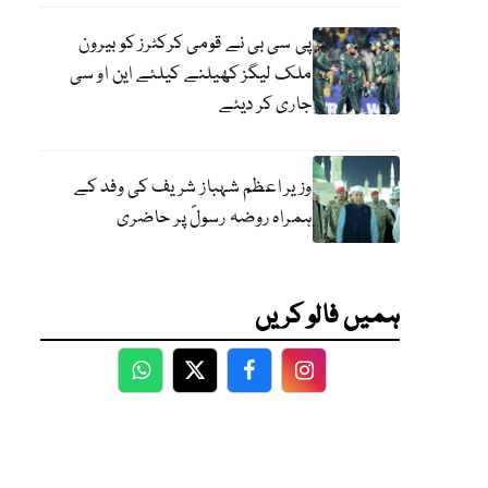
پی سی بی نے قومی کرکٹرز کو بیرون
ملک لیگز کھیلنے کیلئے این او سی
جاری کر دیئے
وزیر اعظم شہباز شریف کی وفد کے
ہمراہ روضہ رسولؐ پر حاضری
ہمیں فالو کریں
WhatsApp
Twitter
Facebook
Facebook