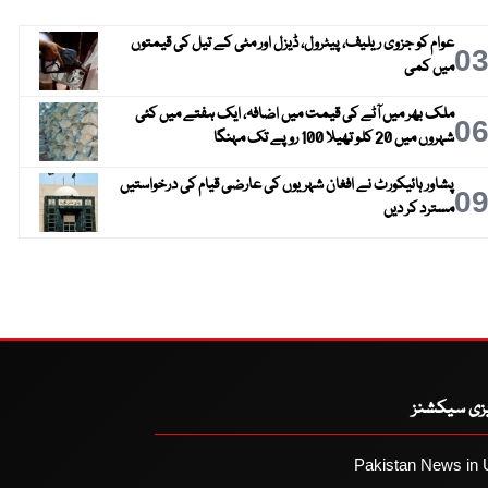
عوام کو جزوی ریلیف، پیٹرول، ڈیزل اور مٹی کے تیل کی قیمتوں
0
میں کمی
ملک بھر میں آٹے کی قیمت میں اضافہ، ایک ہفتے میں کئی
0
شہروں میں 20 کلو تھیلا 100 روپے تک مہنگا
پشاور ہائیکورٹ نے افغان شہریوں کی عارضی قیام کی درخواستیں
0
مسترد کر دیں
یزی سیکشنز
Pakistan News in 