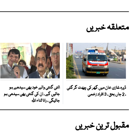
متعلقہ خبریں
الٹی گنتی والے خود بھی سیدھے ہو
ڈیرہ غازی خان میں گھر کی چھت گر گئی
جائیں گے ، ان کی گنتی بھی سیدھی ہو
، 2 جاں بحق ، 3 افراد زخمی
جائیگی ، رانا ثناء اللہ
مقبول ترین خبریں