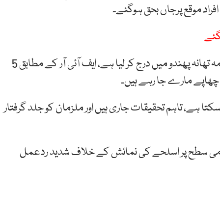
 گئے
پولیس نے فوری طورپرکارروائی کرتے ہوئے حملے کا مقدمہ تھانہ پھندو میں درج کر لیا ہے، ایف آئی آر کے مطابق 5
ے چھاپے مارے جا رہے ہیں۔
تا ہے، تاہم تحقیقات جاری ہیں اور ملزمان کو جلد گرفتار
وامی سطح پر اسلحے کی نمائش کے خلاف شدید ردعمل