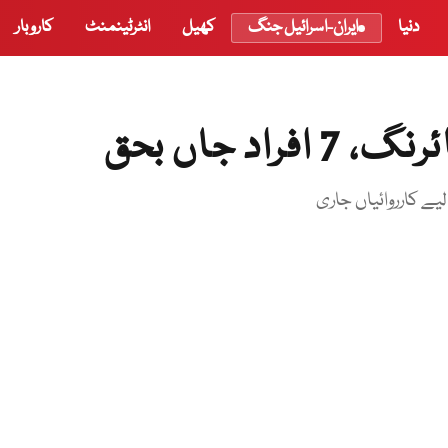
دنیا
ایران-اسرائیل جنگ
کھیل
انٹرٹینمنٹ
کاروبار
د جاں بحق
یے کارروائیاں جاری