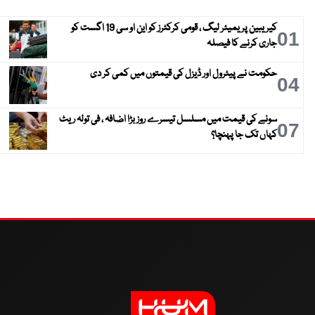
کیریبین پریمیئر لیگ ، قومی کرکٹرز کو این او سی 19 اگست کو
01
جاری کرنے کا فیصلہ
حکومت نے پیٹرول اور ڈیزل کی قیمتوں میں کمی کر دی
04
سونے کی قیمت میں مسلسل تیسرے روز بڑا اضافہ ، فی تولہ ریٹ
07
کہاں تک جا پہنچا؟