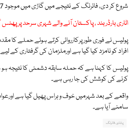
شروع کر دی، فائرنگ کے نتیجے میں گاڑی میں موجود 7 افراد موقع پرجاں بحق ہوگئے۔
اٹاری بارڈر بند ، پاکستان آنے والے شہری سرحد پر پھنس
افراد کو نامزد کیا گیا ہے اورملزمان کی گرفتاری کے لی
پولیس کا کہنا ہے کہ حملہ سابقہ دشمنی کا نتیجہ ہو سک
کرنے کی کوشش کی جا رہی ہے۔
واقعے کے بعد شہرمیں خوف و ہراس پھیل گیا ہے اورع
سامنے آیا ہے۔
پشاور،فائرنگ