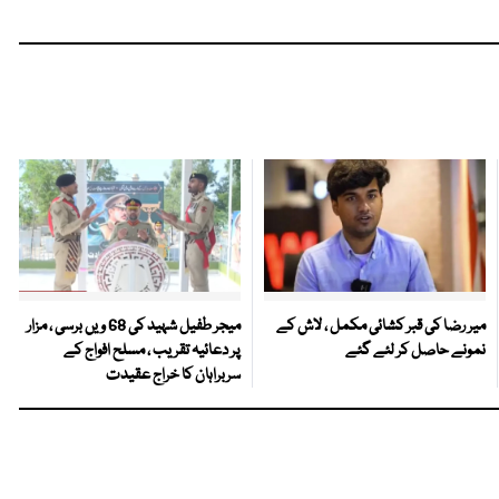
میر رضا کی قبر کشائی مکمل ، لاش کے
میجر طفیل شہید کی 68 ویں برسی ، مزار
نمونے حاصل کر لئے گئے
پر دعائیہ تقریب ، مسلح افواج کے
سربراہان کا خراج عقیدت