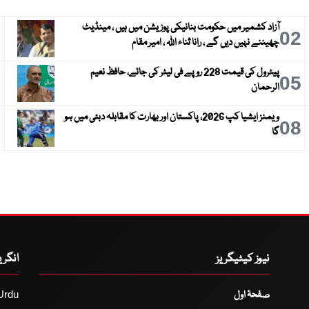
آزاد کشمیر میں حکومت بنانیکی پوزیشن میں ہیں ، مینڈیٹ
3
02
چھیننے نہیں دیں گے ، رانا ثناء اللہ ، امیر مقام
پیٹرول کی قیمت 228 روپے فی لیٹر کی جائے، حافظ نعیم
6
05
الرحمان
ویمنز ایشیا کپ 2026، پاکستان اور بھارت کا مقابلہ دبئی میں ہو
9
08
گا
نیوز کیٹیگریز
انگر
صفحۂ اول
Urdu