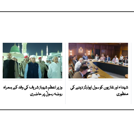
شہداء اور غازیوں کو سول ایوارڈز دینے کی
وزیر اعظم شہباز شریف کی وفد کے ہمراہ
منظوری
روضہ رسولؐ پر حاضری