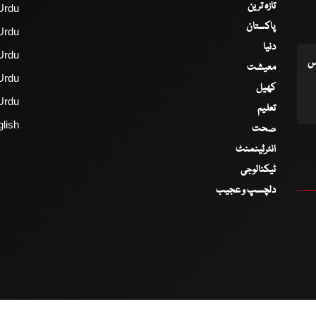
تازہ ترین
Urdu
پاکستان
Urdu
دنیا
Urdu
اس
معیشت
Urdu
کھیل
Urdu
تعلیم
lish
صحت
انٹرٹینمنٹ
ٹیکنالوجی
دلچسپ و عجیب