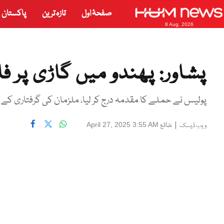
صفحۂ اول
تازہ ترین
پاکستان
8 Aug, 2026
پشاور: پھندو میں گاڑی پر فائرنگ، 7 افرا
پولیس نے حملے کا مقدمہ درج کر لیا، ملزمان کی گرفتاری کے ل
|
شائع
April 27, 2025 3:55 AM
ویب ڈیسک