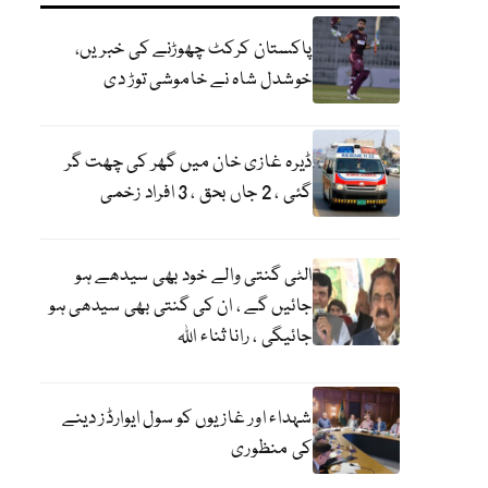
پاکستان کرکٹ چھوڑنے کی خبریں،
خوشدل شاہ نے خاموشی توڑ دی
ڈیرہ غازی خان میں گھر کی چھت گر
گئی ، 2 جاں بحق ، 3 افراد زخمی
الٹی گنتی والے خود بھی سیدھے ہو
جائیں گے ، ان کی گنتی بھی سیدھی ہو
جائیگی ، رانا ثناء اللہ
شہداء اور غازیوں کو سول ایوارڈز دینے
کی منظوری