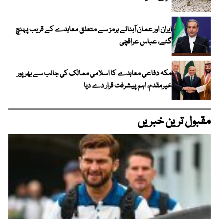
ایران اور عمان آبنائے ہرمز سے متعلق معاہدے کے قریب پہنچ
گئے، عباس عراقچی
مکہ دفاعی معاہدے کا اسلامی ممالک کی جانب سے بھرپور
خیرمقدم، اہم پیشرفت قرار دے دیا
مقبول ترین خبریں