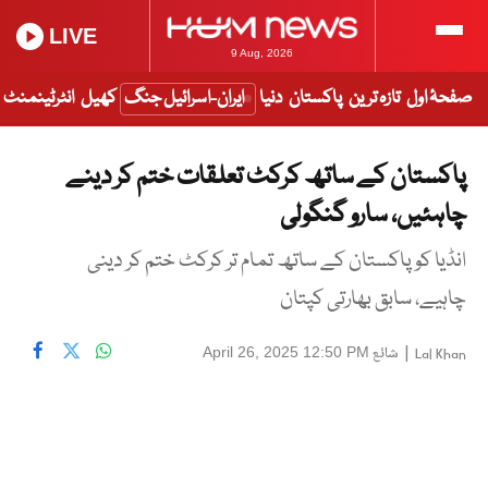
LIVE
9 Aug, 2026
صفحۂ اول
تازہ ترین
پاکستان
دنیا
ایران-اسرائیل جنگ
کھیل
انٹرٹینمنٹ
پاکستان کے ساتھ کرکٹ تعلقات ختم کر دینے
چاہئیں، سارو گنگولی
انڈیا کو پاکستان کے ساتھ تمام تر کرکٹ ختم کر دینی
چاہیے، سابق بھارتی کپتان
|
شائع
April 26, 2025 12:50 PM
Lal Khan