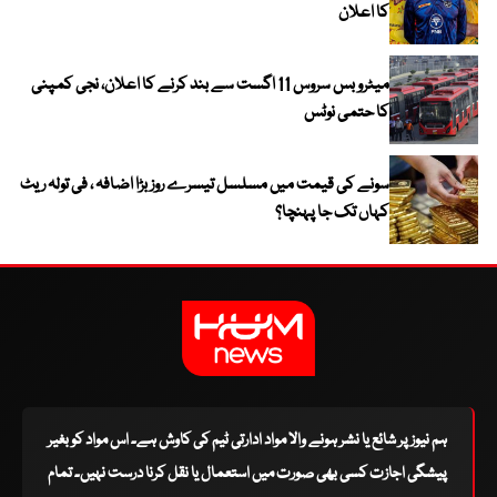
کا اعلان
میٹرو بس سروس 11 اگست سے بند کرنے کا اعلان، نجی کمپنی
کا حتمی نوٹس
سونے کی قیمت میں مسلسل تیسرے روز بڑا اضافہ ، فی تولہ ریٹ
کہاں تک جا پہنچا؟
ہم نیوز پر شائع یا نشر ہونے والا مواد ادارتی ٹیم کی کاوش ہے۔ اس مواد کو بغیر
پیشگی اجازت کسی بھی صورت میں استعمال یا نقل کرنا درست نہیں۔ تمام