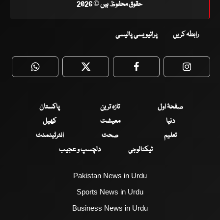
حقوق محفوظ ہیں © 2026
رابطہ کریں
پرائیویسی پالیسی
WhatsApp
Twitter
Facebook
Faceboo
صفحۂ اول
تازہ ترین
پاکستان
دنیا
معیشت
کھیل
تعلیم
صحت
انٹرٹینمنٹ
ٹیکنالوجی
دلچسپ و عجیب
Pakistan News in Urdu
Sports News in Urdu
Business News in Urdu