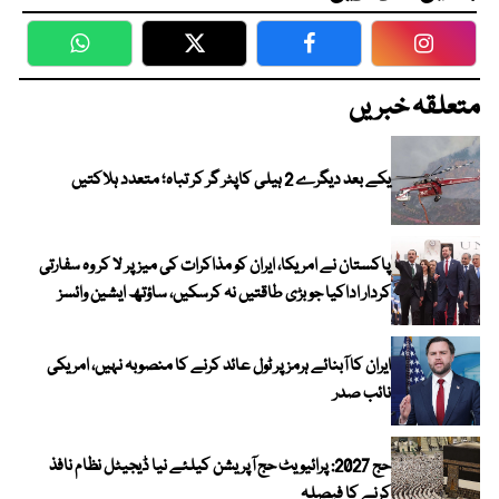
WhatsApp
Twitter
Facebook
Faceboo
متعلقہ خبریں
یکے بعد دیگرے 2 ہیلی کاپٹر گر کر تباہ؛ متعدد ہلاکتیں
پاکستان نے امریکا، ایران کو مذاکرات کی میز پر لا کر وہ سفارتی
کردار اداکیا جو بڑی طاقتیں نہ کرسکیں، ساؤتھ ایشین وائسز
ایران کا آبنائے ہرمز پر ٹول عائد کرنے کا منصوبہ نہیں، امریکی
نائب صدر
حج 2027: پرائیویٹ حج آپریشن کیلئے نیا ڈیجیٹل نظام نافذ
کرنے کا فیصلہ