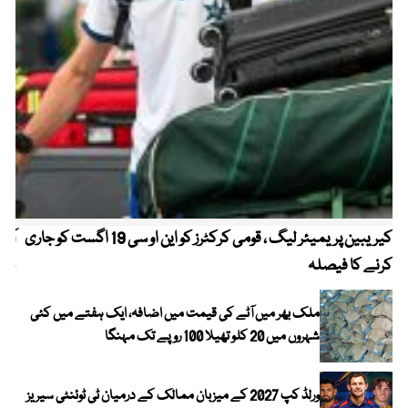
کیریبین پریمیئر لیگ ، قومی کرکٹرز کو این او سی 19 اگست کو جاری
آز
کرنے کا فیصلہ
چھی
ملک بھر میں آٹے کی قیمت میں اضافہ، ایک ہفتے میں کئی
شہروں میں 20 کلو تھیلا 100 روپے تک مہنگا
ورلڈ کپ 2027 کے میزبان ممالک کے درمیان ٹی ٹوئنٹی سیریز