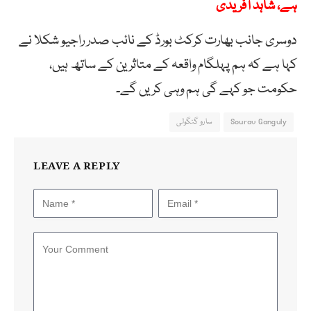
ہے، شاہد آفریدی
دوسری جانب بھارت کرکٹ بورڈ کے نائب صدر راجیو شکلا نے
کہا ہے کہ ہم پہلگام واقعہ کے متاثرین کے ساتھ ہیں،
حکومت جو کہے گی ہم وہی کریں گے۔
Sourav Ganguly
سارو گنگولی
LEAVE A REPLY