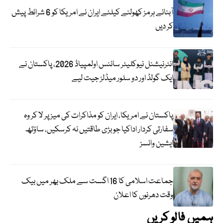
آبنائے ہرمز کھولنے کیلئے ایران نے امریکا کو 6 شرائط پیش
کر دیں
انٹرنیشنل نیوکلیئر سائنس اولمپیاڈ 2026، پاکستان نے
ایک گولڈ اور دو سلور میڈلز جیت لیے
پاکستان نے امریکا، ایران کو مذاکرات کی میز پر لا کر وہ
سفارتی کردار اداکیا جو بڑی طاقتیں نہ کرسکیں، ساؤتھ
ایشین وائسز
جماعت اسلامی کا 16 اگست سے ملک بھر میں بیک
وقت دھرنوں کا اعلان
ہمیں فالو کریں