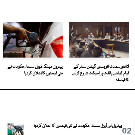
لاانفورسمنٹ انویسٹی گیشن سنٹر کے
پیٹرول مہنگا، ڈیزل سستا، حکومت نے
قیام کیلئے پائلٹ پراجیکٹ شروع کرنے
نئی قیمتوں کا اعلان کر دیا
کا فیصلہ
پیٹرول اور ڈیزل سستا، حکومت نے نئی قیمتوں کا اعلان کر دیا
3
02