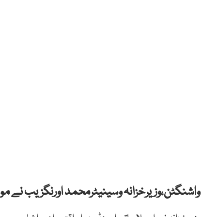
واشنگٹن،وزیرخزانہ وسینیٹرمحمد اورنگزیب نے مو