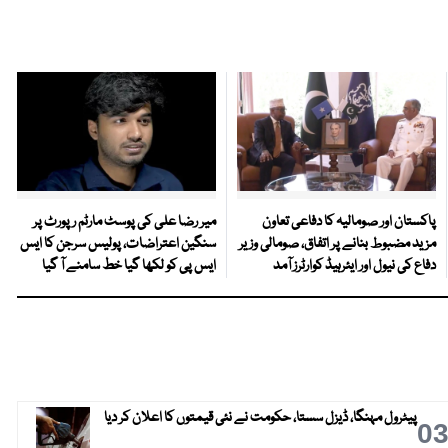
پاکستان اور صومالیہ کا دفاعی تعاون
میر رضا علی کی پوسٹ مارٹم رپورٹ پر
مزید مضبوط بنانے پر اتفاق، صومالی وزیر
سنگین اعتراضات، پولیس سرجن کا ایس
دفاع کی نیول اور ایئرہیڈ کوارٹرز آمد
ایس پی کو لکھا گیا خط سامنے آ گیا
پیٹرول مہنگا، ڈیزل سستا، حکومت نے نئی قیمتوں کا اعلان کر دیا
0