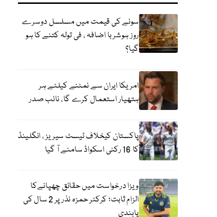
سونے کی قیمت میں مسلسل دوسرے
روز ہوشربا اضافہ ، فی تولہ کتنے کا ہو
گیا؟
امریکا ایران سے نمٹنے کیلئے ہر
ہتھیار استعمال کرے گا، نائب صدر
پاکستان کیخلاف ٹیسٹ سیریز ، انگلینڈ
کا 16 رکنی اسکواڈ سامنے آ گیا
ویزا درخواست میں حقائق چھپانےکا
الزام ثابت؛ کرکٹر حمزہ نذر پر 2 سال کی
پابندی