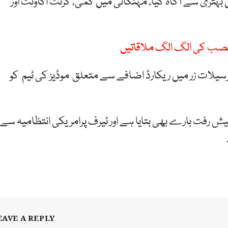
بہتری سے آگاہ کیا، مہنگائی میں کمی، کرنٹ اکاؤنٹ اور
منصب کی الگ الگ ملاقاتیں
ترسیلات زر میں ریکارڈ اضافے سے متعلق موڈیز کی ٹیم کو
یش رفت بارے بھی بتایا ہے اور ٹیرف پرامریکی انتظامیہ سے
EAVE A REPLY