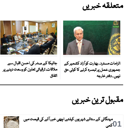
متعلقہ خبریں
جائیکا کے صدر کی احسن اقبال سے
الزامات مسترد ، بھارت کو آزاد کشمیر کے
ملاقات، ترقیاتی تعاون کو وسعت دینے پر
جمہوری عمل پر تبصرہ کرنے کا کوئی حق
اتفاق
نہیں ، دفتر خارجہ
مقبول ترین خبریں
مہنگائی کے ستائے شہریوں کیلئے اچھی خبر، آٹے کی قیمت میں
01
کمی