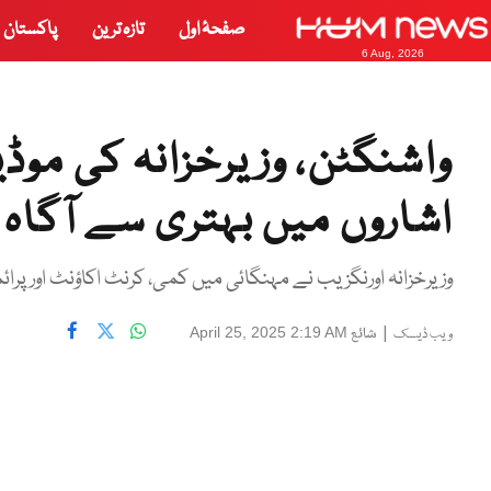
صفحۂ اول
تازہ ترین
پاکستان
6 Aug, 2026
واشنگٹن، وزیرخزانہ کی موڈ
اشاروں میں بہتری سے آگاہ 
وزیرخزانہ اورنگزیب نے مہنگائی میں کمی، کرنٹ اکاؤنٹ اور پ
|
شائع
April 25, 2025 2:19 AM
ویب ڈیسک