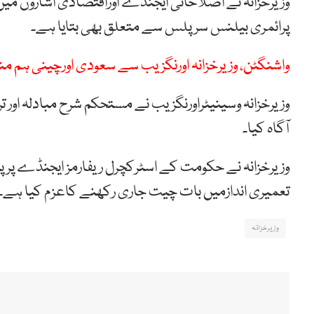
وزیرخزانہ نے اصلاحاتی ایجنڈے اوراقتصادی اشاروں میں 
پرائمری بیلنس سرپلس سے متعلق بھی بتایا ہے۔
واشنگٹن، وزیرخزانہ اورنگزیب سے سعودی اورچینی ہم 
وزیرخزانہ وسینیٹراورنگزیب نے مستحکم شرح مبادلہ اور 
آگاہ کیا۔
وزیرخزانہ نے حکومت کے اسٹرکچرل ریفارمز ایجنڈے پر پ
تعمیری اندازمیں بات چیت جاری رکھنے کاعزم کیا ہے۔
وزیرخزانہ