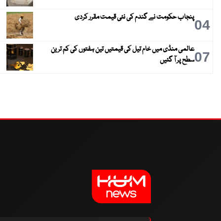
پنجاب حکومت نے گندم کی نئی قیمت مقرر کردی
04
عالمی منڈی میں خام تیل کی قیمتیں تین ہفتوں کی کم ترین
07
سطح پر آ گئیں