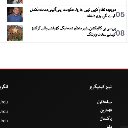
موجودہ نظام کہیں نہیں جا رہا، حکومت اپنی آئینی مدت مکمل
6
05
کرے گی، وزیر داخلہ
پی سی بی کا ایکشن، غیر منظور شدہ لیگ کھیلنے والے کرکٹرز
9
08
کیلئے سخت وارننگ
نیوز کیٹیگریز
انگر
صفحۂ اول
Urdu
تازہ ترین
Urdu
پاکستان
Urdu
دنیا