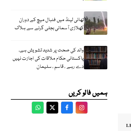
تھائی لینڈ میں فٹبال میچ کے دوران
کھلاڑی آسمانی بجلی گرنے سے ہلاک
والد کی صحت پر شدید تشویش ہے،
پاکستانی حکام ملاقات کی اجازت نہیں
دے رہے ، قاسم ، سلیمان
ہمیں فالو کریں
WhatsApp
Twitter
Facebook
Facebook
L