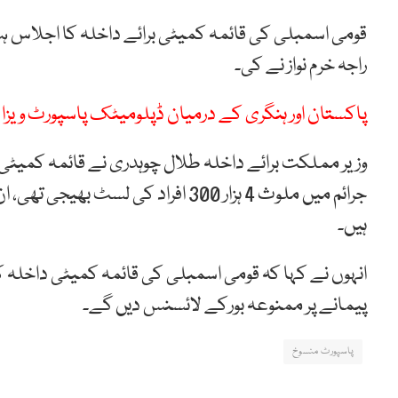
قومی اسمبلی کی قائمہ کمیٹی برائے داخلہ کا اجلاس ہ
راجہ خرم نواز نے کی۔
پاکستان اور ہنگری کے درمیان ڈپلومیٹک پاسپورٹ ویزا م
وزیر مملکت برائے داخلہ طلال چوہدری نے قائمہ کمیٹ
جرائم میں ملوث 4 ہزار 300 افراد کی 
ہیں۔
انہوں نے کہا کہ قومی اسمبلی کی قائمہ کمیٹی داخلہ کو 
پیمانے پر ممنوعہ بورکے لائسنس دیں گے۔
پاسپورٹ منسوخ