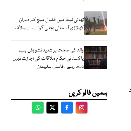
تھائی لینڈ میں فٹبال میچ کے دوران
کھلاڑی آسمانی بجلی گرنے سے ہلاک
والد کی صحت پر شدید تشویش ہے،
پاکستانی حکام ملاقات کی اجازت نہیں
دے رہے ، قاسم ، سلیمان
د
ہمیں فالو کریں
WhatsApp
Twitter
Facebook
Facebook