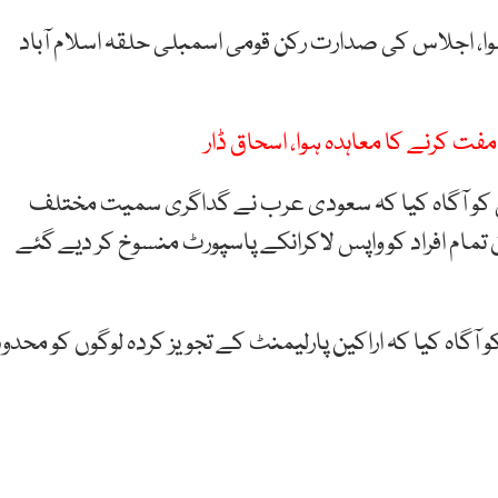
وا، اجلاس کی صدارت رکن قومی اسمبلی حلقہ اسلام آباد
فت کرنے کا معاہدہ ہوا، اسحاق ڈار
ی کو آگاہ کیا کہ سعودی عرب نے گداگری سمیت مختلف
لسٹ بھیجی تھی، ان تمام افراد کو واپس لاکرانکے پاسپورٹ منسوخ کر دیے گئے
آگاہ کیا کہ اراکین پارلیمنٹ کے تجویز کردہ لوگوں کو محدو