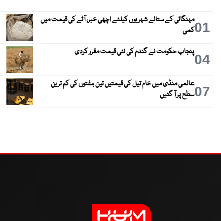
مہنگائی کے ستائے شہریوں کیلئے اچھی خبر، آٹے کی قیمت میں
01
کمی
پنجاب حکومت نے گندم کی نئی قیمت مقرر کردی
04
عالمی منڈی میں خام تیل کی قیمتیں تین ہفتوں کی کم ترین
07
سطح پر آ گئیں