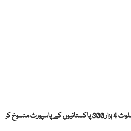
سعودی عرب میں گداگری اور مختلف جرائم میں ملوث 4 ہزار 300 پاکستانیوں کے پاسپورٹ منسوخ کر