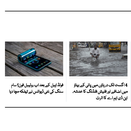
4 اگست تک دریاؤں میں پانی کے بہاؤ
فولڈ ایبل کے بعد اب رولیبل فون؟ سام
میں اضافے اور فلیش فلڈنگ کا خدشہ،
سنگ کی نئی ڈیوائس نے تہلکہ مچا دیا
این ڈی ایم اے کا الرٹ