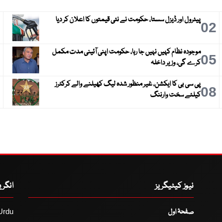
پیٹرول اور ڈیزل سستا، حکومت نے نئی قیمتوں کا اعلان کر دیا
3
02
موجودہ نظام کہیں نہیں جا رہا، حکومت اپنی آئینی مدت مکمل
6
05
کرے گی، وزیر داخلہ
پی سی بی کا ایکشن، غیر منظور شدہ لیگ کھیلنے والے کرکٹرز
9
08
کیلئے سخت وارننگ
نیوز کیٹیگریز
انگر
صفحۂ اول
Urdu