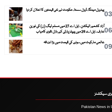
پیٹرول مہنگا، ڈیزل سستا، حکومت نے نئی قیمتوں کا اعلان کر دیا
0
آزاد کشمیر الیکشن ، ایل اے 27 میں مسلم لیگ (ن) کی نورین
0
عارف ، ایل اے 28 میں پیپلز پارٹی کے بازل نقوی کامیاب
عالمی مارکیٹ میں سونے کی قیمت میں بڑا اضافہ
0
یزی سیکشنز
Pakistan News in 