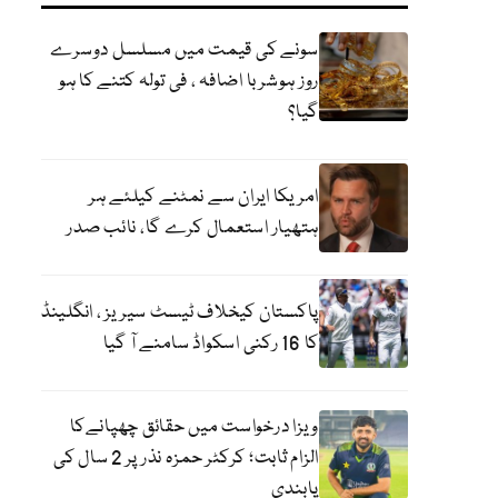
سونے کی قیمت میں مسلسل دوسرے
روز ہوشربا اضافہ ، فی تولہ کتنے کا ہو
گیا؟
امریکا ایران سے نمٹنے کیلئے ہر
ہتھیار استعمال کرے گا، نائب صدر
پاکستان کیخلاف ٹیسٹ سیریز ، انگلینڈ
کا 16 رکنی اسکواڈ سامنے آ گیا
ویزا درخواست میں حقائق چھپانےکا
الزام ثابت؛ کرکٹر حمزہ نذر پر 2 سال کی
پابندی