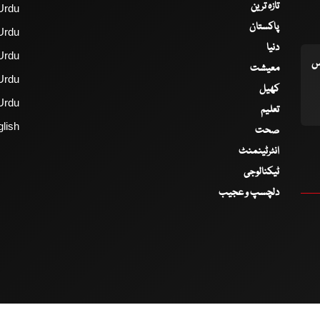
تازہ ترین
Urdu
پاکستان
Urdu
دنیا
Urdu
اس
معیشت
Urdu
کھیل
Urdu
تعلیم
lish
صحت
انٹرٹینمنٹ
ٹیکنالوجی
دلچسپ و عجیب