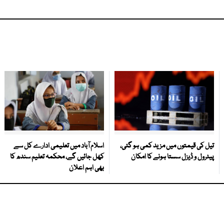
تیل کی قیمتوں میں مزید کمی ہو گئی،
اسلام آباد میں تعلیمی ادارے کل سے
پیٹرول و ڈیزل سستا ہونے کا امکان
کھل جائیں گے، محکمہ تعلیم سندھ کا
بھی اہم اعلان