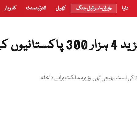
دنیا
ایران-اسرائیل جنگ
کھیل
انٹرٹینمنٹ
کاروبار
سعودی عرب میں جرائم پر مزید 4 ہزار 300 پاکستانی
کی لسٹ بھیجی تھی، وزیرمملکت برائے داخلہ