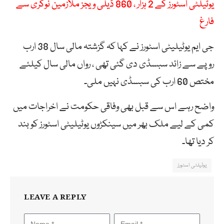
یوٹیلٹی اسٹورز کے 2 ہزار ، 860 ڈیلی ویجز ملازمین نوکری سے
فارغ
جی ایم یوٹیلیٹی اسٹورز نے کہا کہ گزشتہ مالی سال 38 ارب
روپے سے زائد سبسڈی دی گئی تھی ، رواں مالی سال کیلئے
مختص 60 ارب کی سبسڈی نہیں ملی۔
واضح رہے اس سے قبل بھی وفاقی حکومت نے اخراجات میں
کمی کے لیے ملک بھر میں سینکڑوں یوٹیلیٹی اسٹورز کو بند
کر دیا تھا۔
یوٹیلٹی اسٹورز
LEAVE A REPLY