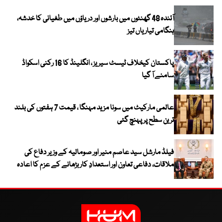
آئندہ 48 گھنٹوں میں بارشوں اور دریاؤں میں طغیانی کا خدشہ،
ہنگامی تیاریاں تیز
پاکستان کیخلاف ٹیسٹ سیریز ، انگلینڈ کا 16 رکنی اسکواڈ
سامنے آ گیا
عالمی مارکیٹ میں سونا مزید مہنگا ، قیمت 7 ہفتوں کی بلند
ترین سطح پر پہنچ گئی
فیلڈ مارشل سید عاصم منیر اور صومالیہ کے وزیر دفاع کی
ملاقات، دفاعی تعاون اور استعدادِ کار بڑھانے کے عزم کا اعادہ