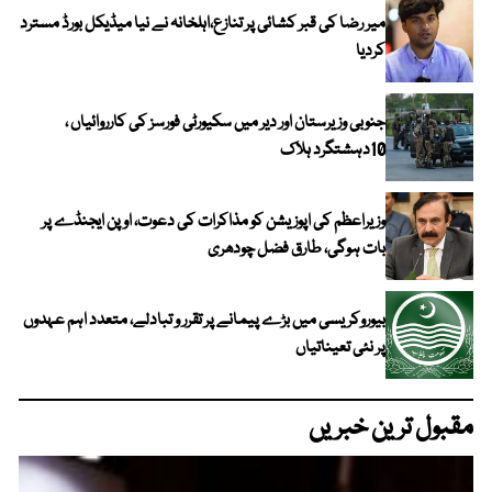
میر رضا کی قبر کشائی پر تنازع،اہلخانہ نے نیا میڈیکل بورڈ مسترد
کردیا
جنوبی وزیرستان اور دیر میں سکیورٹی فورسز کی کارروائیاں ،
10دہشتگرد ہلاک
وزیراعظم کی اپوزیشن کو مذاکرات کی دعوت، اوپن ایجنڈے پر
بات ہوگی، طارق فضل چودھری
بیوروکریسی میں بڑے پیمانے پر تقرر و تبادلے، متعدد اہم عہدوں
پر نئی تعیناتیاں
مقبول ترین خبریں