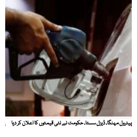
پیٹرول مہنگا، ڈیزل سستا، حکومت نے نئی قیمتوں کا اعلان کر دیا
پنج