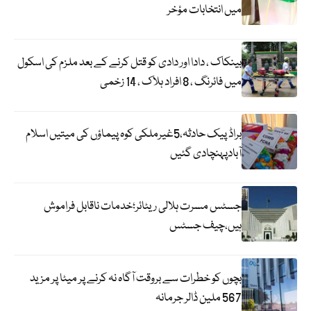
میں انتخابات مؤخر
بینکاک ، دادا اور دادی کو قتل کرنے کے بعد ملزم کی اسکول
میں فائرنگ ، 8 افراد ہلاک ، 14 زخمی
براڈ پیک حادثہ،5غیرملکی کوہ پیماؤں کی میتیں اسلام
آبادپہنچادی گئیں
جسٹس مسرت ہلالی ریٹائر؛خدمات ناقابل فراموش
ہیں،چیف جسٹس
بچوں کو خطرات سے بروقت آگاہ نہ کرنے پر میٹا پر مزید
567 ملین ڈالر جرمانہ