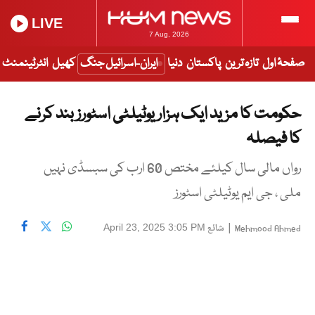
LIVE
7 Aug, 2026
صفحۂ اول
تازہ ترین
پاکستان
دنیا
ایران-اسرائیل جنگ
کھیل
انٹرٹینمنٹ
حکومت کا مزید ایک ہزار یوٹیلٹی اسٹورز بند کرنے
کا فیصلہ
رواں مالی سال کیلئے مختص 60 ارب کی سبسڈی نہیں
ملی ، جی ایم یوٹیلٹی اسٹورز
|
شائع
April 23, 2025 3:05 PM
Mehmood Ahmed