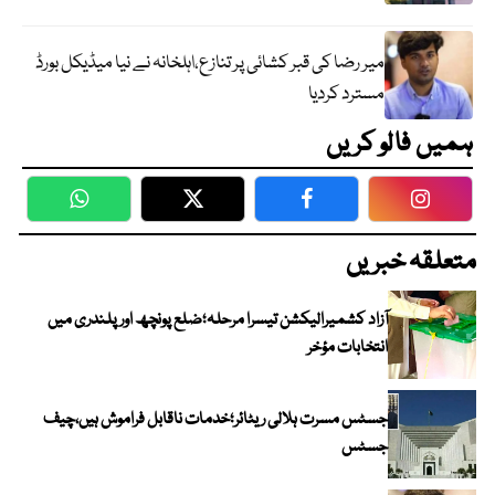
میر رضا کی قبر کشائی پر تنازع،اہلخانہ نے نیا میڈیکل بورڈ
مسترد کردیا
ہمیں فالو کریں
WhatsApp
Twitter
Facebook
Faceboo
متعلقہ خبریں
آزاد کشمیرالیکشن تیسرا مرحلہ؛ضلع پونچھ اور پلندری میں
انتخابات مؤخر
جسٹس مسرت ہلالی ریٹائر؛خدمات ناقابل فراموش ہیں،چیف
جسٹس