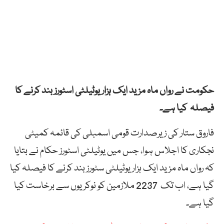
حکومت نے رواں ماہ مزید ایک ہزار یوٹیلٹی اسٹورز بند کرنے کا
فیصلہ کیا ہے۔
فاروق ستار کی زیرصدارت قومی اسمبلی کی قائمہ کمیٹی
نجکاری کا اجلاس ہوا، جس میں یوٹیلٹی اسٹورز حکام نے بتایا
کہ رواں ماہ مزید ایک ہزار یوٹیلٹی سٹورز بند کرنے کا فیصلہ کیا
گیا ہے، اب تک 2237 ملازمین کو نوکریوں سے برخاست کیا
گیا ہے۔