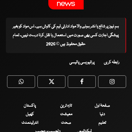
ہم نیوز پر شائع یا نشر ہونے والا مواد ادارتی ٹیم کی کاوش ہے۔ اس مواد کو بغیر
پیشگی اجازت کسی بھی صورت میں استعمال یا نقل کرنا درست نہیں۔ تمام
حقوق محفوظ ہیں © 2026
رابطہ کریں
پرائیویسی پالیسی
WhatsApp
Twitter
Facebook
Faceboo
صفحۂ اول
تازہ ترین
پاکستان
دنیا
معیشت
کھیل
تعلیم
صحت
انٹرٹینمنٹ
ٹیکنالوجی
دلچسپ و عجیب