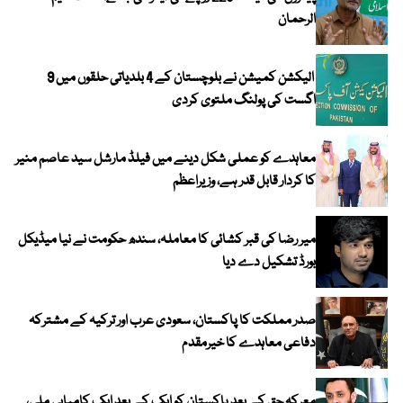
الرحمان
الیکشن کمیشن نے بلوچستان کے 4 بلدیاتی حلقوں میں 9
اگست کی پولنگ ملتوی کردی
معاہدے کو عملی شکل دینے میں فیلڈ مارشل سید عاصم منیر
کا کردار قابل قدر ہے، وزیراعظم
میر رضا کی قبر کشائی کا معاملہ، سندھ حکومت نے نیا میڈیکل
بورڈ تشکیل دے دیا
صدر مملکت کا پاکستان، سعودی عرب اور ترکیہ کے مشترکہ
دفاعی معاہدے کا خیرمقدم
معرکہ حق کے بعد پاکستان کو ایک کے بعد ایک کامیابی ملی،