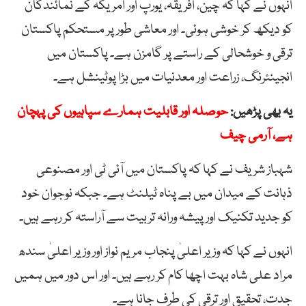
انہوں نے کہا کہ چین، افریقہ، یورپ اور امریکہ کے نمائندگان
کو دیکھ کر خوشی ہوئی۔ اور معاشی طور پر مستحکم پاکستان
ترقی و خوشحالی کے راستے پر گامزن ہے۔ پاکستان میں
انجینئرنگ، زراعت اور معدنیات میں بڑا پوٹینشل ہے۔
یہ بھی پڑھیں:
حوصلہ اور قابلیت ہمارے سپاہیوں کی پہچان
ہے، آرمی چیف
شہباز شریف نے کہا کہ پاکستان میں آئی ٹی اور مصنوعی
ذہانت کے میدان میں بے پناہ ٹیلنٹ ہے۔ جبکہ نوجوان خود
کو جدید تکنیک اور پیشہ ورانہ تربیت سے آراستہ کر رہے ہیں۔
انہوں نے کہا کہ وزیر اعلیٰ پنجاب مریم نواز اور وزیر اعلیٰ سندھ
مراد علی شاہ بہت اچھا کام کر رہے ہیں۔ اور اس دور میں ہمیں
جدت، تحقیق اور ترقی کی طرف جانا ہے۔