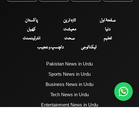
صفحۂ اول
تازہ ترین
پاکستان
دنیا
معیشت
کھیل
تعلیم
صحت
انٹرٹینمنٹ
ٹیکنالوجی
دلچسپ و عجیب
Pakistan News in Urdu
Sports News in Urdu
Business News in Urdu
Tech News in Urdu
Entertainment News in Urdu
Health News in Urdu
Hum News English