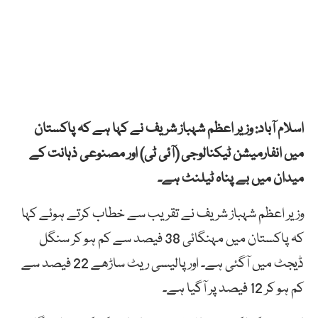
اسلام آباد: وزیر اعظم شہباز شریف نے کہا ہے کہ پاکستان
میں انفارمیشن ٹیکنالوجی (آئی ٹی) اور مصنوعی ذہانت کے
میدان میں بے پناہ ٹیلنٹ ہے۔
وزیر اعظم شہباز شریف نے تقریب سے خطاب کرتے ہوئے کہا
کہ پاکستان میں مہنگائی 38 فیصد سے کم ہو کر سنگل
ڈیجٹ میں آگئی ہے۔ اور پالیسی ریٹ ساڑھے 22 فیصد سے
کم ہو کر 12 فیصد پر آگیا ہے۔