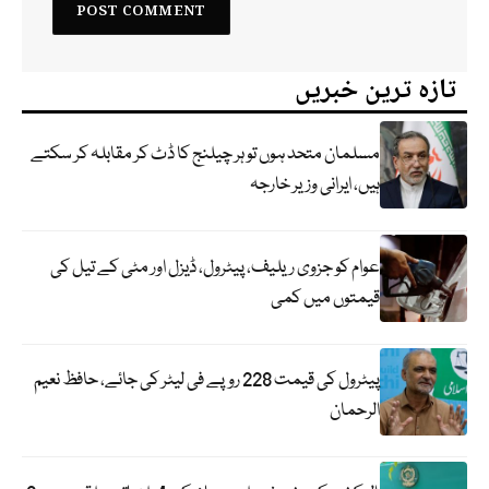
تازہ ترین خبریں
مسلمان متحد ہوں تو ہر چیلنج کا ڈٹ کر مقابلہ کر سکتے
ہیں، ایرانی وزیر خارجہ
عوام کو جزوی ریلیف، پیٹرول، ڈیزل اور مٹی کے تیل کی
قیمتوں میں کمی
پیٹرول کی قیمت 228 روپے فی لیٹر کی جائے، حافظ نعیم
الرحمان