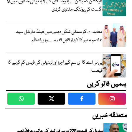
الیکشن کمیشن نے بلوچستان کے 4 بلدیاتی حلقوں میں 9
اگست کی پولنگ ملتوی کردی
معاہدے کو عملی شکل دینے میں فیلڈ مارشل سید
عاصم منیر کا کردار قابل قدر ہے، وزیراعظم
پی ٹی اے کا ای سم کے اجرا اور تبدیلی کی فیس کم کرنے کا
فیصلہ
ہمیں فالو کریں
WhatsApp
Twitter
Facebook
Faceboo
متعلقہ خبریں
پیٹرول کی قیمت 228 روپے فی لیٹر کی جائے، حافظ نعیم