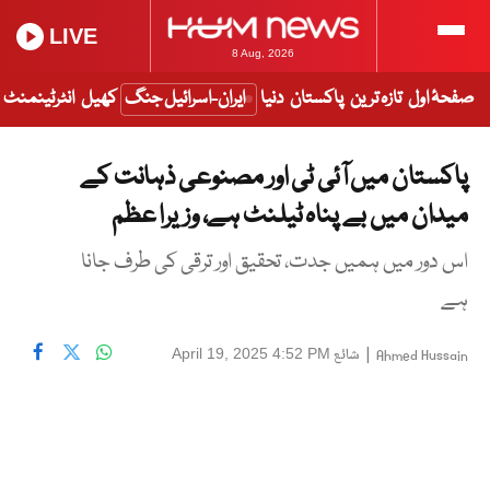
LIVE
8 Aug, 2026
صفحۂ اول
تازہ ترین
پاکستان
دنیا
ایران-اسرائیل جنگ
کھیل
انٹرٹینمنٹ
پاکستان میں آئی ٹی اور مصنوعی ذہانت کے
میدان میں بے پناہ ٹیلنٹ ہے، وزیرا عظم
اس دور میں ہمیں جدت، تحقیق اور ترقی کی طرف جانا
ہے
|
شائع
April 19, 2025 4:52 PM
Ahmed Hussain