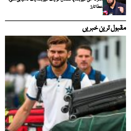
عطا تارڑ
مقبول ترین خبریں