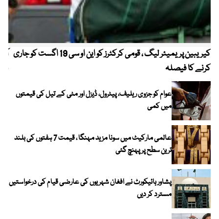
کیریبین پریمیئر لیگ ، قومی کرکٹرز کو این او سی 19 اگست کو جاری
آز
کرنے کا فیصلہ
چھی
عوام کو جزوی ریلیف، پیٹرول، ڈیزل اور مٹی کے تیل کی قیمتوں
میں کمی
عالمی مارکیٹ میں سونا مزید مہنگا ، قیمت 7 ہفتوں کی بلند
ترین سطح پر پہنچ گئی
پشاور ہائیکورٹ نے افغان شہریوں کی عارضی قیام کی درخواستیں
مسترد کر دیں