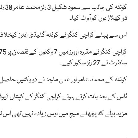
کوئٹ
دو کھلاڑیوں کو آوٹ کیا۔
اس سے پہلے کراچی کنگز نے کوئٹہ گلیڈی ایٹرز کیخلا
سائفرٹ نے 27 رنز سکور کیے۔
کوئٹہ کے محمد عامر اور علی ماجد نے دو وکٹیں حاصل
ٹاس کے بعد بات کرتے ہوئے کراچی کنگز کے کپتان ڈیوڈ
مزید بولے کہ پچھلے میچ میں اوس زیادہ نہیں تھی اس 