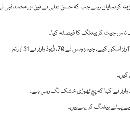
ہ کی جانب سے سعود شکیل 3 رنز محمد عامر 30 رنز بنا کر نمایاں رہے جب کہ حسن علی نے تین اور محمد نبی ن
ف ٹاس جیت کر بیٹنگ کا فیصلہ کیا۔
کراچی کنگز نے مقررہ اوورز میں 7 وکٹوں کے نقصان پر 175رنز اسکور کیے، جیمز ونس نے 70، ڈیوڈ وارنر نے 31 اور ٹم
 کیں۔
 وارنر نے کہا کہ پچ تھوڑی خشک لگ رہی ہے۔
لیے پہلے بیٹنگ کر رہےہیں۔