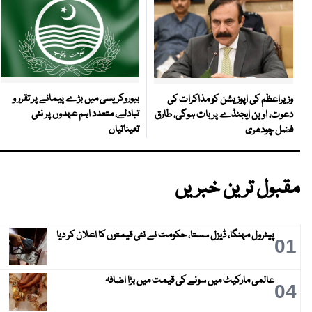
بیوروکریسی میں بڑے پیمانے پر تقرر و
وزیراعظم کی اپوزیشن کو مذاکرات کی
تبادلے، متعدد اہم عہدوں پر نئی
دعوت، اوپن ایجنڈے پر بات ہوگی، طارق
تعیناتیاں
فضل چودھری
مقبول ترین خبریں
پیٹرول مہنگا، ڈیزل سستا، حکومت نے نئی قیمتوں کا اعلان کر دیا
01
عالمی مارکیٹ میں سونے کی قیمت میں بڑا اضافہ
04