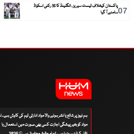
پاکستان کیخلاف ٹیسٹ سیریز ، انگلینڈ کا 16 رکنی اسکواڈ
07
سامنے آ گیا
ہم نیوز پر شائع یا نشر ہونے والا مواد ادارتی ٹیم کی کاوش ہے۔ 
مواد کو بغیر پیشگی اجازت کسی بھی صورت میں استعمال یا
نقل کرنا درست نہیں۔ تمام حقوق محفوظ ہیں © 2026