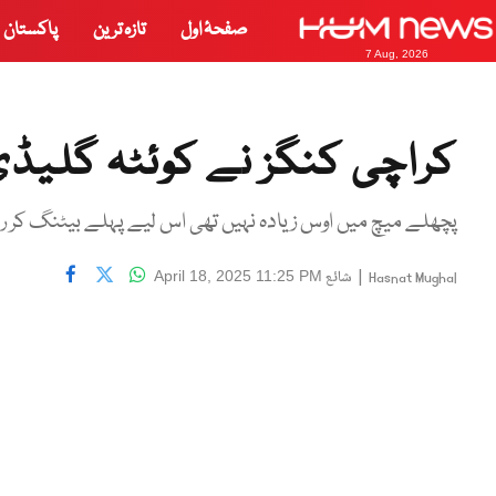
صفحۂ اول
تازہ ترین
پاکستان
7 Aug, 2026
کراچی کنگز نے کوئٹہ گلیڈی ایٹرز کو 56 ر
پچھلے میچ میں اوس زیادہ نہیں تھی اس لیے پہلے بیٹنگ کر رہے
|
شائع
April 18, 2025 11:25 PM
Hasnat Mughal