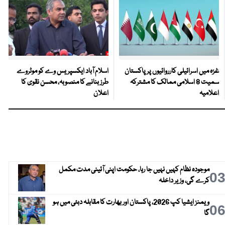
غزہ میں اسرائیلی کارروائیوں پر پاکستان
اسلام آباد ایکسپریس وے کو موٹروے
سمیت 8 اسلامی ممالک کا مشترکہ
طرز بنانے کا منصوبہ، محسن نقوی کا
اعلامیہ
اعلان
موجودہ نظام کہیں نہیں جا رہا، حکومت اپنی آئینی مدت مکمل
0
کرے گی، وزیر داخلہ
ویمنز ایشیا کپ 2026، پاکستان اور بھارت کا مقابلہ دبئی میں ہو
0
گا