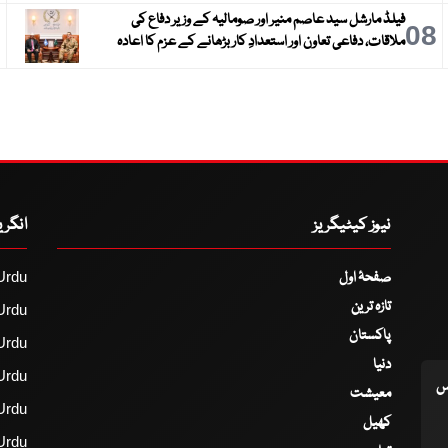
فیلڈ مارشل سید عاصم منیر اور صومالیہ کے وزیر دفاع کی
9
08
ملاقات، دفاعی تعاون اور استعدادِ کار بڑھانے کے عزم کا اعادہ
نیوز کیٹیگریز
انگر
صفحۂ اول
Urdu
تازہ ترین
Urdu
پاکستان
Urdu
دنیا
Urdu
اس
معیشت
Urdu
کھیل
Urdu