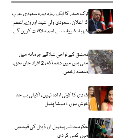
ترک صدر کا ایک روزہ دورہ سعودی عرب
کا اعلان، سعودی ولی عہد اور وزیراعظم
شہباز شریف سے اہم ملاقات کریں گے
دمشق کے نواحی علاقے جرمانہ میں
منی بس میں دھماکہ، 2 افراد جاں بحق،
متعدد زخمی
شادی کا کوئی ارادہ نہیں، اکیلی بے حد
خوش ہوں، امیشا پٹیل
حکومت نے پیٹرول اور ڈیزل کی قیمتوں
میں کمی کر دی