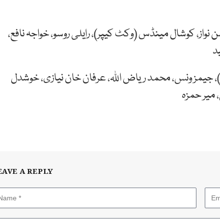
فن ایلن، حسن نواز، کوشال مینڈس (وکٹ کیپر)، رایلی روسو، خواجہ نافع،
د
(وکٹ کیپر)، جیمز ونس، محمد ریاض اللہ، عرفان خان نیازی، خوشدل
میر حمزہ
EAVE A REPLY