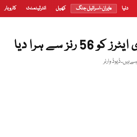
دنیا
ایران-اسرائیل جنگ
کھیل
انٹرٹینمنٹ
کاروبار
نز سے ہرا دیا
ہیں۔ڈیوڈ وارنر