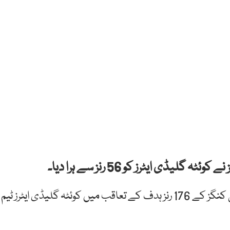
نیشنل اسٹیڈیم کراچی میں کھیلے گئے میچ میں کراچی کنگز کے 176 رنز ہدف کے تعاقب میں کوئٹہ گلیڈی ایٹرز ٹیم