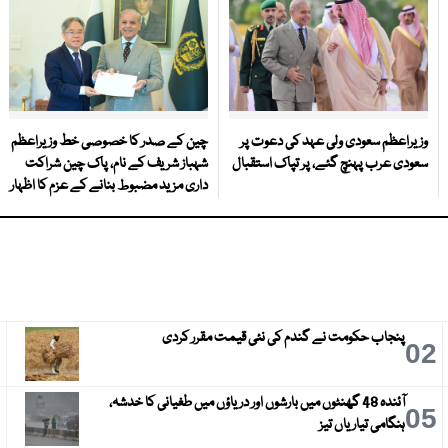
وزیراعظم سعودی ولی عہد کی دعوت پر
چین کے صدر کا خصوصی خط وزیراعظم
سعودی عرب پہنچ گئے، پر تپاک استقبال
شہباز شریف کے نام، پاک چین شراکت
داری مزید مضبوط بنانے کے عزم کا اظہار
پنجاب حکومت نے گندم کی نئی قیمت مقرر کردی
3
02
آئندہ 48 گھنٹوں میں بارشوں اور دریاؤں میں طغیانی کا خدشہ،
6
05
ہنگامی تیاریاں تیز