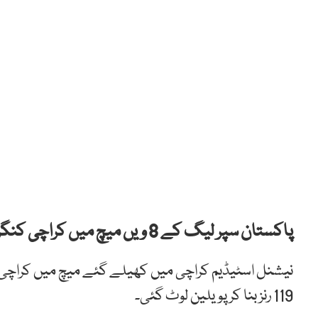
پاکستان سپر لیگ کے 8 ویں میچ میں کراچی کنگز نے کوئٹہ گلیڈی ایٹرز کو 56 رنز سے ہرا دیا۔
119 رنز بنا کر پویلین لوٹ گئی۔