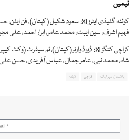
ٹیمیں
کوئٹہ گلیڈی ایٹرز XI: سعود شکیل (کپتان)، 
فہیم اشرف، سین ایبٹ، محمد عامر، ابرار احمد، علی مجی
کراچی کنگز XI: ڈیوڈ وارنر (کپتان)، ٹم سیفرٹ 
شاہ، محمد نبی، عامر جمال، عباس آفریدی، حسن علی، 
پاکستان سپر لیگ
کراچی
کوئٹہ