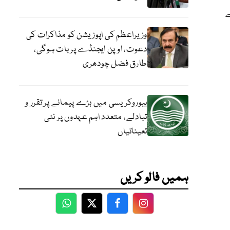
ے
وزیراعظم کی اپوزیشن کو مذاکرات کی
دعوت، اوپن ایجنڈے پر بات ہوگی،
طارق فضل چودھری
بیوروکریسی میں بڑے پیمانے پر تقرر و
تبادلے، متعدد اہم عہدوں پر نئی
تعیناتیاں
ہمیں فالو کریں
WhatsApp
Twitter
Facebook
Facebook