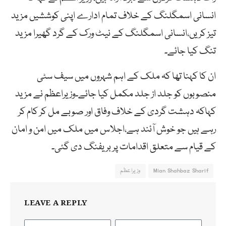
انسانی اسمگلنگ کے خلاف تمام ادارے اپنی کوششیں مزید
تیز کریں،انسانی اسمگلنگ کے نیٹ ورک کے گرد گھیرا مزید
تنگ کیا جائے۔
ان کا کہنا تھا کہ ملک کے اہم شہروں میں سیف سٹی
منصوبوں کو جلد از جلد مکمل کیا جائے۔وزیراعظم نے مزید
کہاکہ دہشت گردی کے خلاف وفاق اور صوبے مل کر کام کر
رہے ہیں جو خوش آئند ہے،اجلاس میں ملک میں امن و امان
کے قیام سے متعلق اقدامات پر بریفنگ دی گئی۔
Mian Shahbaz Sharif
وزیراعظم
LEAVE A REPLY