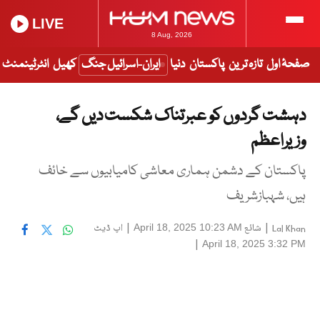
LIVE
8 Aug, 2026
صفحۂ اول
تازہ ترین
پاکستان
دنیا
ایران-اسرائیل جنگ
کھیل
انٹرٹینمنٹ
دہشت گردوں کو عبرتناک شکست دیں گے،
وزیراعظم
پاکستان کے دشمن ہماری معاشی کامیابیوں سے خائف
ہیں، شہبازشریف
|
شائع
|
اپ ڈیٹ
April 18, 2025 10:23 AM
Lal Khan
|
April 18, 2025 3:32 PM