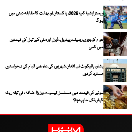
ویمنز ایشیا کپ 2026، پاکستان اور بھارت کا مقابلہ دبئی میں
ہو گا
عوام کو جزوی ریلیف، پیٹرول، ڈیزل اور مٹی کے تیل کی قیمتوں
میں کمی
پشاور ہائیکورٹ نے افغان شہریوں کی عارضی قیام کی درخواستیں
مسترد کر دیں
سونے کی قیمت میں مسلسل تیسرے روز بڑا اضافہ ، فی تولہ ریٹ
کہاں تک جا پہنچا؟