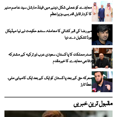
معاہدے کو عملی شکل دینے میں فیلڈ مارشل سید عاصم منیر
کا کردار قابل قدر ہے، وزیراعظم
میر رضا کی قبر کشائی کا معاملہ، سندھ حکومت نے نیا میڈیکل
بورڈ تشکیل دے دیا
صدر مملکت کا پاکستان، سعودی عرب اور ترکیہ کے مشترکہ
دفاعی معاہدے کا خیرمقدم
معرکہ حق کے بعد پاکستان کو ایک کے بعد ایک کامیابی ملی،
عطا تارڑ
مقبول ترین خبریں