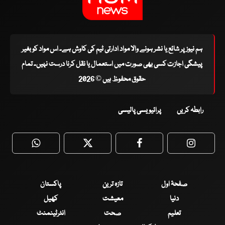
ہم نیوز پر شائع یا نشر ہونے والا مواد ادارتی ٹیم کی کاوش ہے۔ اس مواد کو بغیر
پیشگی اجازت کسی بھی صورت میں استعمال یا نقل کرنا درست نہیں۔ تمام
حقوق محفوظ ہیں © 2026
رابطہ کریں
پرائیویسی پالیسی
WhatsApp
Twitter
Facebook
Faceboo
صفحۂ اول
تازہ ترین
پاکستان
دنیا
معیشت
کھیل
تعلیم
صحت
انٹرٹینمنٹ