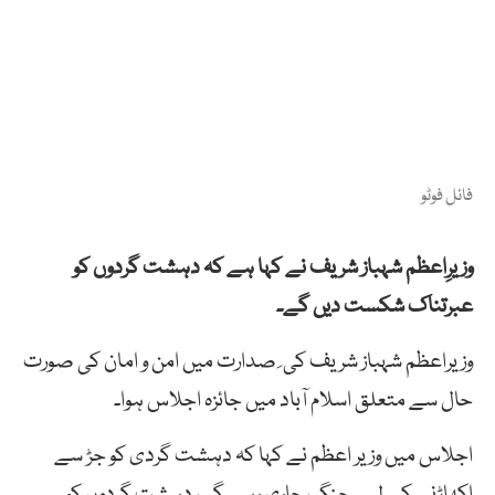
فائل فوٹو
وزیرِاعظم شہباز شریف نے کہا ہے کہ دہشت گردوں کو
عبرتناک شکست دیں گے۔
وزیراعظم شہباز شریف کی ِ صدارت میں امن و امان کی صورت
حال سے متعلق اسلام آباد میں جائزہ اجلاس ہوا۔
اجلاس میں وزیر اعظم نے کہا کہ دہشت گردی کو جڑ سے
اکھاڑنے کے لیے جنگ جاری رہے گی، دہشت گردوں کو