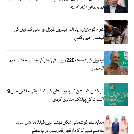
ہیں، ایرانی وزیر خارجہ
عوام کو جزوی ریلیف، پیٹرول، ڈیزل اور مٹی کے تیل کی
قیمتوں میں کمی
پیٹرول کی قیمت 228 روپے فی لیٹر کی جائے، حافظ نعیم
الرحمان
الیکشن کمیشن نے بلوچستان کے 4 بلدیاتی حلقوں میں 9
اگست کی پولنگ ملتوی کردی
معاہدے کو عملی شکل دینے میں فیلڈ مارشل سید
عاصم منیر کا کردار قابل قدر ہے، وزیراعظم