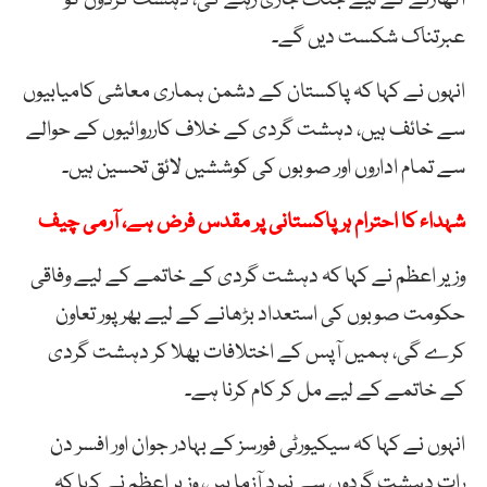
عبرتناک شکست دیں گے۔
انہوں نے کہا کہ پاکستان کے دشمن ہماری معاشی کامیابیوں
سے خائف ہیں، دہشت گردی کے خلاف کارروائیوں کے حوالے
سے تمام اداروں اور صوبوں کی کوششیں لائق تحسین ہیں۔
شہداء کا احترام ہر پاکستانی پر مقدس فرض ہے، آرمی چیف
وزیر اعظم نے کہا کہ دہشت گردی کے خاتمے کے لیے وفاقی
حکومت صوبوں کی استعداد بڑھانے کے لیے بھرپور تعاون
کرے گی، ہمیں آپس کے اختلافات بھلا کر دہشت گردی
کے خاتمے کے لیے مل کر کام کرنا ہے۔
انہوں نے کہا کہ سیکیورٹی فورسز کے بہادر جوان اور افسر دن
رات دہشت گردوں سے نبرد آزما ہیں، وزیر اعظم نے کہا کہ