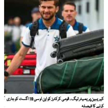
کیریبین پریمیئر لیگ ، قومی کرکٹرز کو این او سی 19 اگست کو جاری
آز
کرنے کا فیصلہ
چھی