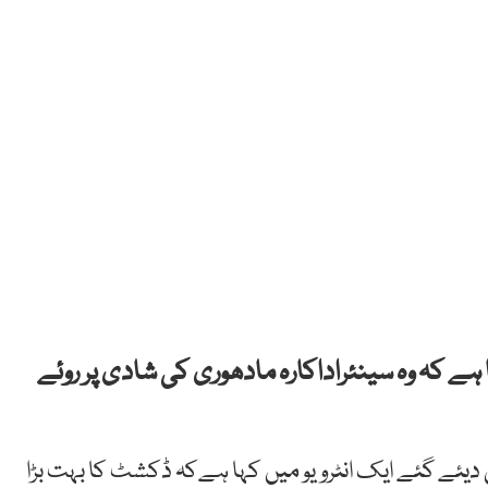
 ہے کہ وہ سینئراداکارہ مادھوری کی شادی پر روئے
ں دیئے گئے ایک انٹرویو میں کہا ہےکہ ڈکشٹ کا بہت بڑا