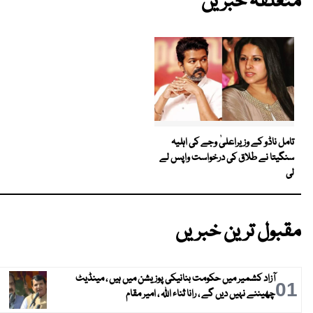
متعلقہ خبریں
تامل ناڈو کے وزیراعلیٰ وجے کی اہلیہ
سنگیتا نے طلاق کی درخواست واپس لے
لی
مقبول ترین خبریں
آزاد کشمیر میں حکومت بنانیکی پوزیشن میں ہیں ، مینڈیٹ
01
چھیننے نہیں دیں گے ، رانا ثناء اللہ ، امیر مقام