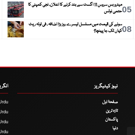
میٹرو بس سروس 11 اگست سے بند کرنے کا اعلان، نجی کمپنی کا
6
05
حتمی نوٹس
سونے کی قیمت میں مسلسل تیسرے روز بڑا اضافہ ، فی تولہ ریٹ
9
08
کہاں تک جا پہنچا؟
نیوز کیٹیگریز
انگر
صفحۂ اول
Urdu
تازہ ترین
Urdu
پاکستان
Urdu
دنیا
Urdu
اس