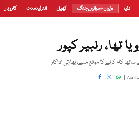
دنیا
ایران-اسرائیل جنگ
کھیل
انٹرٹینمنٹ
کاروبار
 تھا، رنبیر کپور
تھ کام کرنے کا موقع ملے، بھارتی اداکار
|
April