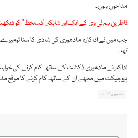
مداحوں ہوں۔
ناظرین ہم ٹی وی کے ایک اور شاہکار’’دستخط‘‘ کو دیکھ
جب میں نے اداکارہ مادھوری کی شادی کا سنا تومیرے پ
تھا۔
اداکار نے مادھوری ڈکشٹ کے ساتھ کام کرنے کی خواہش 
پروجیکٹ میں مجھے ان کے ساتھ کام کرنے کا موقع مل
مادھوری ڈکشٹ