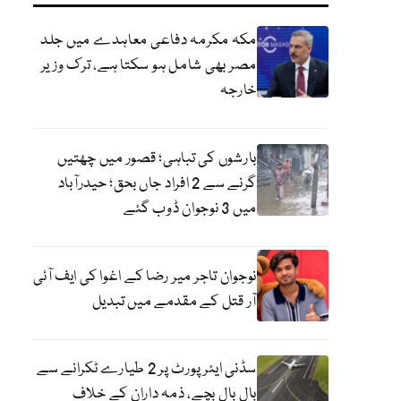
مکہ مکرمہ دفاعی معاہدے میں جلد
مصر بھی شامل ہو سکتا ہے، ترک وزیر
خارجہ
بارشوں کی تباہی؛ قصور میں چھتیں
گرنے سے 2 افراد جاں بحق؛ حیدرآباد
میں 3 نوجوان ڈوب گئے
نوجوان تاجر میر رضا کے اغوا کی ایف آئی
آر قتل کے مقدمے میں تبدیل
سڈنی ایئرپورٹ پر 2 طیارے ٹکرانے سے
بال بال بچے، ذمہ داران کے خلاف