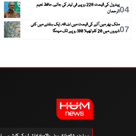
پیٹرول کی قیمت 228 روپے فی لیٹر کی جائے، حافظ نعیم
04
الرحمان
ملک بھر میں آٹے کی قیمت میں اضافہ، ایک ہفتے میں کئی
07
شہروں میں 20 کلو تھیلا 100 روپے تک مہنگا
ہم نیوز پر شائع یا نشر ہونے والا مواد ادارتی ٹیم کی کاوش ہے۔ 