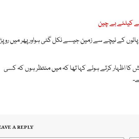
نے کیلئے بے چین
ائوں کے نیچے سے زمین جیسے نکل گئی ہواورپھر میں رو پڑا
کا اظہار کرتے ہوئے کہا تھا کہ میں منتظر ہوں کہ کسی
ے۔
EAVE A REPLY