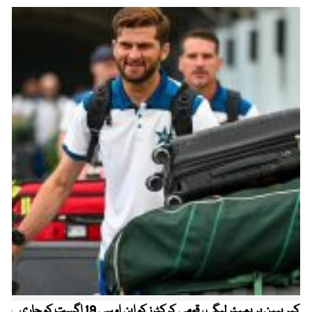
کیریبین پریمیئر لیگ ، قومی کرکٹرز کو این او سی 19 اگست کو جاری
پیٹ