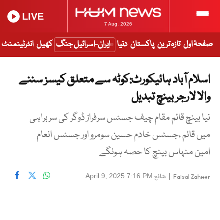
LIVE
7 Aug, 2026
صفحۂ اول
تازہ ترین
پاکستان
دنیا
ایران-اسرائیل جنگ
کھیل
انٹرٹینمنٹ
اسلام آباد ہائیکورٹ:کوٹہ سے متعلق کیسز سننے
والا لارجر بینچ تبدیل
نیا بینچ قائم مقام چیف جسٹس سرفراز ڈوگر کی سربراہی
میں قائم ،جسٹس خادم حسین سومرو اور جسٹس انعام
امین منہاس بینچ کا حصہ ہونگے
|
شائع
April 9, 2025 7:16 PM
Faisal Zaheer