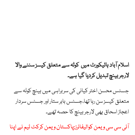
اسلام آباد ہائیکورٹ میں کوٹہ سے متعلق کیسز سننے والا
لارجر بینچ تبدیل کردیا گیا ہے۔
جسٹس محسن اختر کیانی کی سربراہی میں بینچ کوٹہ سے
متعلق کیسز سن رہا تھا،جسٹس بابر ستار اور جسٹس سردار
اعجاز اسحاق بھی لارجر بینچ کا حصہ تھے۔
آئی سی سی ویمن کوالیفائرز:پاکستان ویمن کرکٹ ٹیم نے اپنا