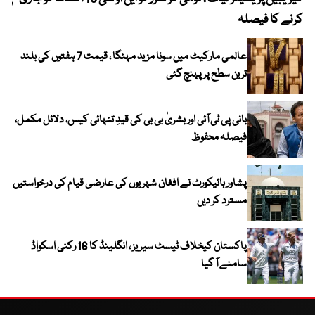
کرنے کا فیصلہ
عالمی مارکیٹ میں سونا مزید مہنگا ، قیمت 7 ہفتوں کی بلند
ترین سطح پر پہنچ گئی
بانی پی ٹی آئی اور بشریٰ بی بی کی قیدِ تنہائی کیس، دلائل مکمل،
فیصلہ محفوظ
پشاور ہائیکورٹ نے افغان شہریوں کی عارضی قیام کی درخواستیں
مسترد کر دیں
پاکستان کیخلاف ٹیسٹ سیریز ، انگلینڈ کا 16 رکنی اسکواڈ
سامنے آ گیا