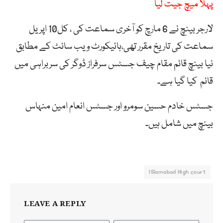
پہلا میچ جیت لیا
لارجر بینچ نے 6 مارچ کو آخری سماعت کی ، کل10 اپریل
سماعت کی تاریخ مقرر تھی،ہائیکورٹ ویب سائٹ کے مطابق
نیا بینچ قائم مقام چیف جسٹس سرفراز ڈوگر کی سربراہی میں
قائم کیا گیا ہے۔
جسٹس خادم حسین سومرو اور جسٹس انعام امین منہاس
بینچ میں شامل ہیں۔
ISlamabad High court
LEAVE A REPLY