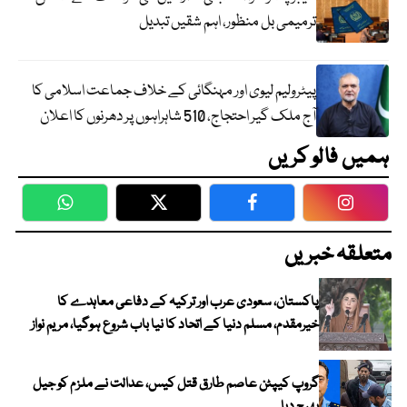
ترمیمی بل منظور، اہم شقیں تبدیل
پیٹرولیم لیوی اور مہنگائی کے خلاف جماعت اسلامی کا
آج ملک گیر احتجاج، 510 شاہراہوں پر دھرنوں کا اعلان
ہمیں فالو کریں
WhatsApp
Twitter
Facebook
Faceboo
متعلقہ خبریں
پاکستان، سعودی عرب اور ترکیہ کے دفاعی معاہدے کا
خیرمقدم، مسلم دنیا کے اتحاد کا نیا باب شروع ہوگیا، مریم نواز
گروپ کیپٹن عاصم طارق قتل کیس، عدالت نے ملزم کو جیل