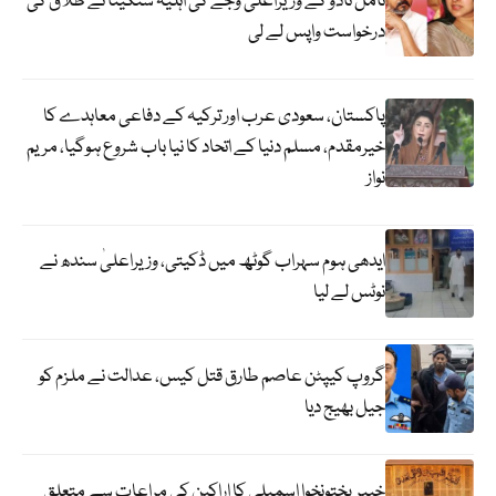
تامل ناڈو کے وزیراعلیٰ وجے کی اہلیہ سنگیتا نے طلاق کی
درخواست واپس لے لی
پاکستان، سعودی عرب اور ترکیہ کے دفاعی معاہدے کا
خیرمقدم، مسلم دنیا کے اتحاد کا نیا باب شروع ہوگیا، مریم
نواز
ایدھی ہوم سہراب گوٹھ میں ڈکیتی، وزیراعلیٰ سندھ نے
نوٹس لے لیا
گروپ کیپٹن عاصم طارق قتل کیس، عدالت نے ملزم کو
جیل بھیج دیا
خیبرپختونخوا اسمبلی کا اراکین کی مراعات سے متعلق