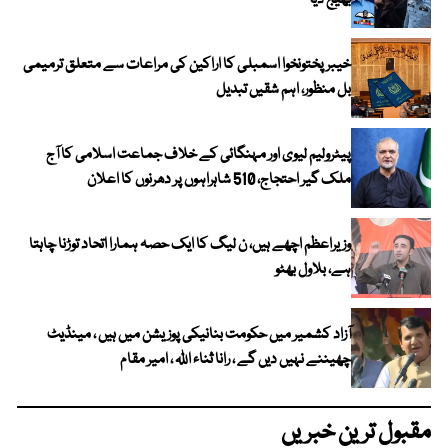
بھیج دیا
خیبرپختونخوا اسمبلی کا اراکین کی مراعات سے متعلق ترمیمی
بل منظور، اہم شقیں تبدیل
پیٹرولیم لیوی اور مہنگائی کے خلاف جماعت اسلامی کا آج
ملک گیر احتجاج، 510 شاہراہوں پر دھرنوں کا اعلان
وزیراعظم اچھے ہیں، ن لیگ کا ایک حصہ ہمارا اتحاد توڑنا چاہتا
ہے، بلاول بھٹو
آزاد کشمیر میں حکومت بنانیکی پوزیشن میں ہیں ، مینڈیٹ
چھیننے نہیں دیں گے ، رانا ثناء اللہ ، امیر مقام
مقبول ترین خبریں