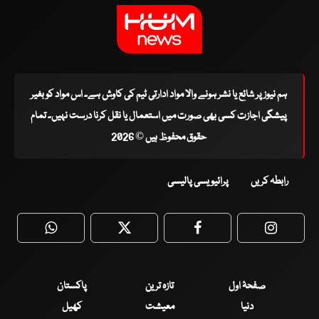
ہم نیوز پر شائع یا نشر ہونے والا مواد ادارتی ٹیم کی کاوش ہے۔ اس مواد کو بغیر
پیشگی اجازت کسی بھی صورت میں استعمال یا نقل کرنا درست نہیں۔ تمام
حقوق محفوظ ہیں © 2026
رابطہ کریں
پرائیویسی پالیسی
WhatsApp
Twitter
Facebook
Faceboo
صفحۂ اول
تازہ ترین
پاکستان
دنیا
معیشت
کھیل