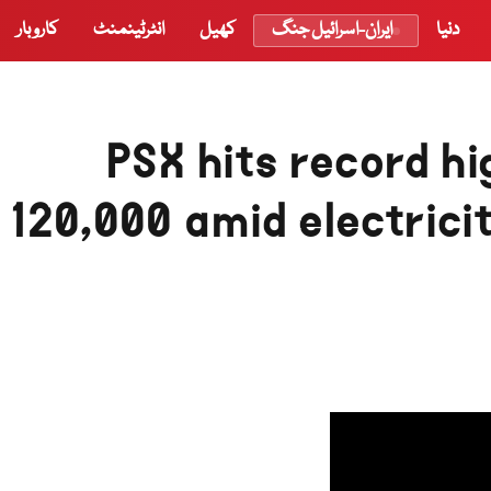
دنیا
ایران-اسرائیل جنگ
کھیل
انٹرٹینمنٹ
کاروبار
PSX hits record h
120,000 amid electricit