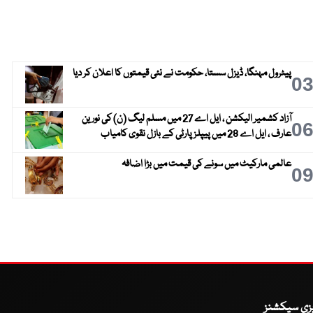
پیٹرول مہنگا، ڈیزل سستا، حکومت نے نئی قیمتوں کا اعلان کر دیا
0
آزاد کشمیر الیکشن ، ایل اے 27 میں مسلم لیگ (ن) کی نورین
0
عارف ، ایل اے 28 میں پیپلز پارٹی کے بازل نقوی کامیاب
عالمی مارکیٹ میں سونے کی قیمت میں بڑا اضافہ
0
یزی سیکشنز