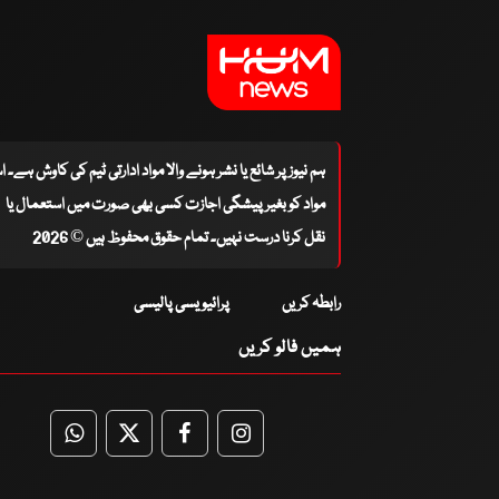
ہم نیوز پر شائع یا نشر ہونے والا مواد ادارتی ٹیم کی کاوش ہے۔ 
مواد کو بغیر پیشگی اجازت کسی بھی صورت میں استعمال یا
نقل کرنا درست نہیں۔ تمام حقوق محفوظ ہیں © 2026
رابطہ کریں
پرائیویسی پالیسی
ہمیں فالو کریں
WhatsApp
Twitter
Facebook
Facebook