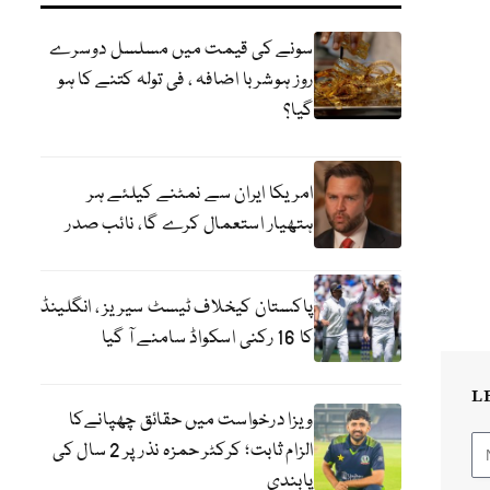
سونے کی قیمت میں مسلسل دوسرے
روز ہوشربا اضافہ ، فی تولہ کتنے کا ہو
گیا؟
امریکا ایران سے نمٹنے کیلئے ہر
ہتھیار استعمال کرے گا، نائب صدر
پاکستان کیخلاف ٹیسٹ سیریز ، انگلینڈ
کا 16 رکنی اسکواڈ سامنے آ گیا
L
ویزا درخواست میں حقائق چھپانےکا
الزام ثابت؛ کرکٹر حمزہ نذر پر 2 سال کی
پابندی