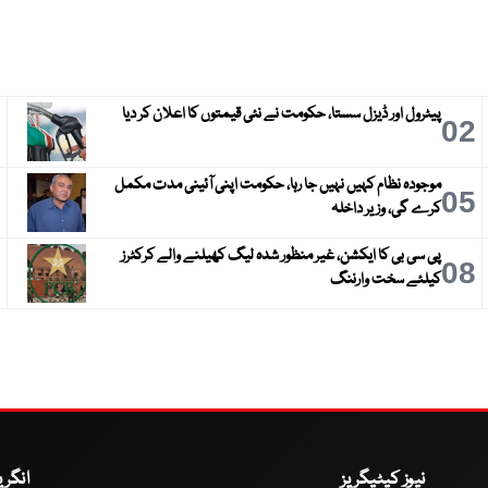
پیٹرول اور ڈیزل سستا، حکومت نے نئی قیمتوں کا اعلان کر دیا
3
02
موجودہ نظام کہیں نہیں جا رہا، حکومت اپنی آئینی مدت مکمل
6
05
کرے گی، وزیر داخلہ
پی سی بی کا ایکشن، غیر منظور شدہ لیگ کھیلنے والے کرکٹرز
9
08
کیلئے سخت وارننگ
نیوز کیٹیگریز
انگر