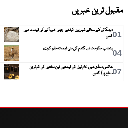
مقبول ترین خبریں
مہنگائی کے ستائے شہریوں کیلئے اچھی خبر، آٹے کی قیمت میں
01
کمی
پنجاب حکومت نے گندم کی نئی قیمت مقرر کردی
04
عالمی منڈی میں خام تیل کی قیمتیں تین ہفتوں کی کم ترین
07
سطح پر آ گئیں