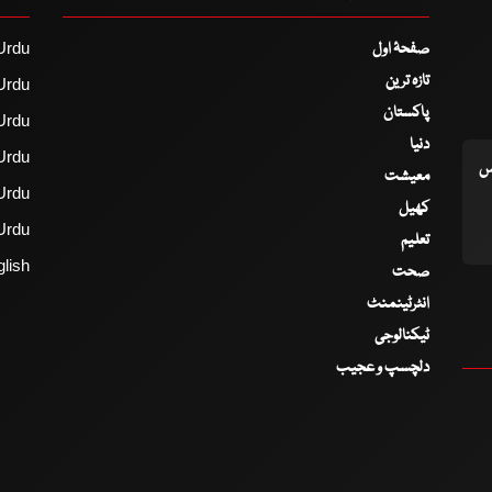
صفحۂ اول
Urdu
تازہ ترین
Urdu
پاکستان
Urdu
دنیا
Urdu
اس
معیشت
Urdu
کھیل
Urdu
تعلیم
lish
صحت
انٹرٹینمنٹ
ٹیکنالوجی
دلچسپ و عجیب