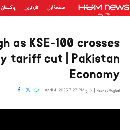
صفحۂ اول
تازہ ترین
پاکستان
6 Aug, 2026
igh as KSE-100 crosses
y tariff cut | Pakistan
Economy
|
شائع
April 4, 2025 7:27 PM
Hasnat Mughal