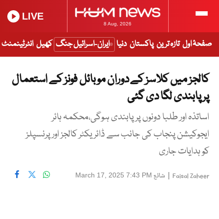
LIVE
8 Aug, 2026
صفحۂ اول
تازہ ترین
پاکستان
دنیا
ایران-اسرائیل جنگ
کھیل
انٹرٹینمنٹ
کالجز میں کلاسز کے دوران موبائل فونز کے استعمال
پر پابندی لگا دی گئی
اساتذہ اور طلبا دونوں پر پابندی ہوگی،محکمہ ہائر
ایجوکیشن پنجاب کی جانب سے ڈائریکٹر کالجز اور پرنسپلز
کو ہدایات جاری
|
شائع
March 17, 2025 7:43 PM
Faisal Zaheer