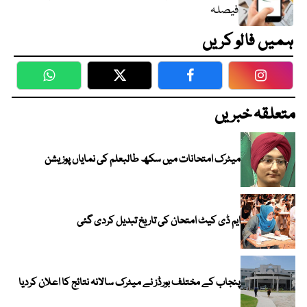
فیصلہ
ہمیں فالو کریں
WhatsApp
Twitter
Facebook
Faceboo
متعلقہ خبریں
میٹرک امتحانات میں سکھ طالبعلم کی نمایاں پوزیشن
ایم ڈی کیٹ امتحان کی تاریخ تبدیل کردی گئی
پنجاب کے مختلف بورڈز نے میٹرک سالانہ نتائج کا اعلان کردیا