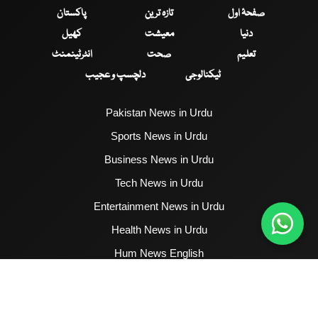
صفحۂ اول
تازہ ترین
پاکستان
دنیا
معیشت
کھیل
تعلیم
صحت
انٹرٹینمنٹ
ٹیکنالوجی
دلچسپ و عجیب
Pakistan News in Urdu
Sports News in Urdu
Business News in Urdu
Tech News in Urdu
Entertainment News in Urdu
Health News in Urdu
Hum News English