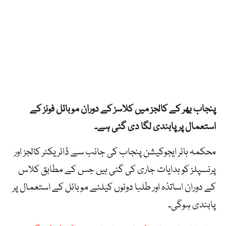
پنجاب بھر کے کالجز میں کلاسز کے دوران موبائل فونز کے
استعمال پر پابندی لگا دی گئی ہے۔
محکمہ ہائر ایجوکیشن پنجاب کی جانب سے ڈائریکٹر کالجز اور
پرنسپلز کو ہدایات جاری کی گئی ہیں جس کے مطابق کلاس
کے دوران اساتذہ اور طلبا دونوں کیلئے موبائل کے استعمال پر
پابندی ہوگی۔