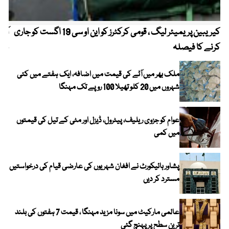
کیریبین پریمیئر لیگ ، قومی کرکٹرز کو این او سی 19 اگست کو جاری
آز
کرنے کا فیصلہ
چھی
ملک بھر میں آٹے کی قیمت میں اضافہ، ایک ہفتے میں کئی
شہروں میں 20 کلو تھیلا 100 روپے تک مہنگا
عوام کو جزوی ریلیف، پیٹرول، ڈیزل اور مٹی کے تیل کی قیمتوں
میں کمی
پشاور ہائیکورٹ نے افغان شہریوں کی عارضی قیام کی درخواستیں
مسترد کر دیں
عالمی مارکیٹ میں سونا مزید مہنگا ، قیمت 7 ہفتوں کی بلند
ترین سطح پر پہنچ گئی