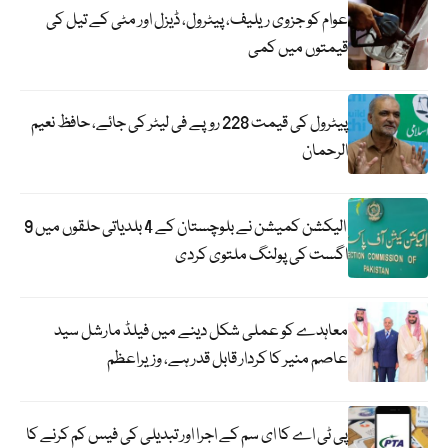
عوام کو جزوی ریلیف، پیٹرول، ڈیزل اور مٹی کے تیل کی
قیمتوں میں کمی
پیٹرول کی قیمت 228 روپے فی لیٹر کی جائے، حافظ نعیم
الرحمان
الیکشن کمیشن نے بلوچستان کے 4 بلدیاتی حلقوں میں 9
اگست کی پولنگ ملتوی کردی
معاہدے کو عملی شکل دینے میں فیلڈ مارشل سید
عاصم منیر کا کردار قابل قدر ہے، وزیراعظم
پی ٹی اے کا ای سم کے اجرا اور تبدیلی کی فیس کم کرنے کا