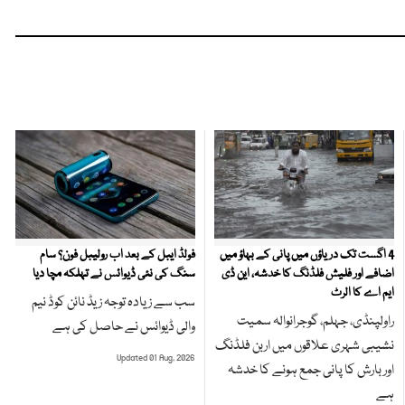
4 اگست تک دریاؤں میں پانی کے بہاؤ میں
فولڈ ایبل کے بعد اب رولیبل فون؟ سام
اضافے اور فلیش فلڈنگ کا خدشہ، این ڈی
سنگ کی نئی ڈیوائس نے تہلکہ مچا دیا
ایم اے کا الرٹ
سب سے زیادہ توجہ زیڈ نائن کوڈ نیم
راولپنڈی، جہلم، گوجرانوالہ سمیت
والی ڈیوائس نے حاصل کی ہے
نشیبی شہری علاقوں میں اربن فلڈنگ
Updated 01 Aug, 2026
اور بارش کا پانی جمع ہونے کا خدشہ
ہے