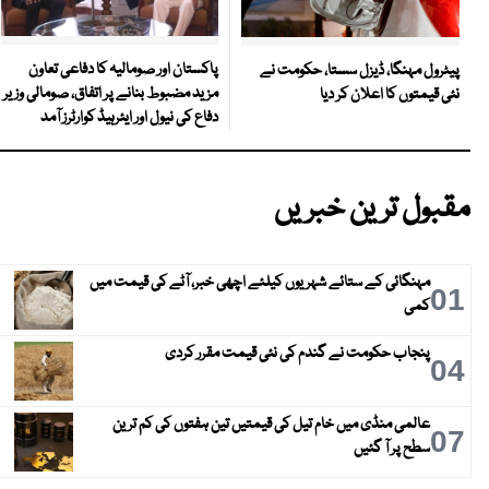
پاکستان اور صومالیہ کا دفاعی تعاون
پیٹرول مہنگا، ڈیزل سستا، حکومت نے
مزید مضبوط بنانے پر اتفاق، صومالی وزیر
نئی قیمتوں کا اعلان کر دیا
دفاع کی نیول اور ایئرہیڈ کوارٹرز آمد
مقبول ترین خبریں
مہنگائی کے ستائے شہریوں کیلئے اچھی خبر، آٹے کی قیمت میں
01
کمی
پنجاب حکومت نے گندم کی نئی قیمت مقرر کردی
04
عالمی منڈی میں خام تیل کی قیمتیں تین ہفتوں کی کم ترین
07
سطح پر آ گئیں