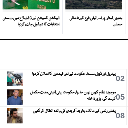
جنوبی لبنان پر اسرائیلی فوج کے فضائی
الیکشن کمیشن نے 6 اضلاع میں ضمنی
حملے
انتخابات کا شیڈول جاری کردیا
پیٹرول اور ڈیزل سستا، حکومت نے نئی قیمتوں کا اعلان کر دیا
3
02
موجودہ نظام کہیں نہیں جا رہا، حکومت اپنی آئینی مدت مکمل
6
05
کرے گی، وزیر داخلہ
پشاور زلمی کے مالک جاوید آفریدی کی والدہ انتقال کر گئیں
9
08