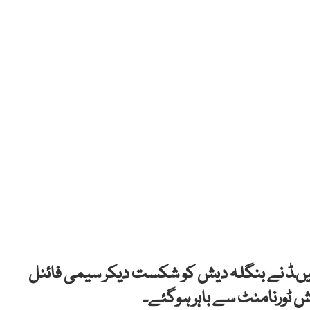
لیںڈ نے بنگلہ دیش کو شکست دیکر سیمی فائنل
یش ٹورنامنٹ سے باہر ہوگئے۔