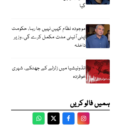
گیا
موجودہ نظام کہیں نہیں جا رہا، حکومت
اپنی آئینی مدت مکمل کرے گی، وزیر
داخلہ
انڈونیشیا میں زلزلے کے جھٹکے، شہری
خوفزدہ
ہمیں فالو کریں
WhatsApp
Twitter
Facebook
Facebook