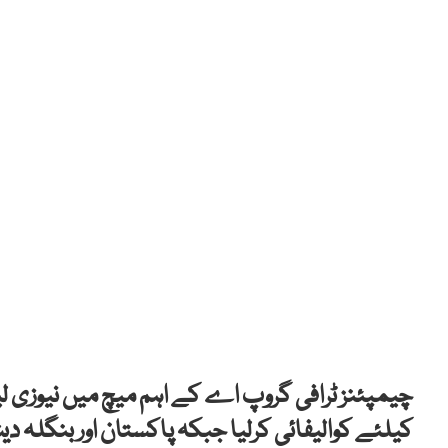
چیمپئنز ٹرافی گروپ اے کے اہم میچ میں نیوزی 
کیلئے کوالیفائی کرلیا جبکہ پاکستان اور بنگلہ د