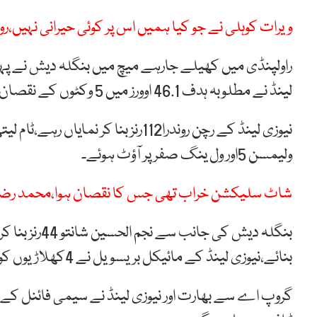
ویرات کوہلی نے جو کیا ہمیں اس پر کوئی حیرانی نہیں،ر
لینڈ نے مطلوبہ ہدف 46.1 اوورز میں 5 وکٹوں کے نقصان پر حاصل کرلیا۔
ولیمسن 5اور ول ینگ صفر پر آؤٹ ہوئے۔
شاٹ سلیکشن خراب تھی جس کا نقصان ہوا،محمد رض
بنائے،نیوزی لینڈ کے مائیکل بریسویل نے 4کھلاڑیوں کو آؤٹ کیا جو میچ کے بہترین کھلاڑی بھی قرار پائے۔
گروپ اے سے بھارت اور نیوزی لینڈ نے سیمی فائنل کے لی