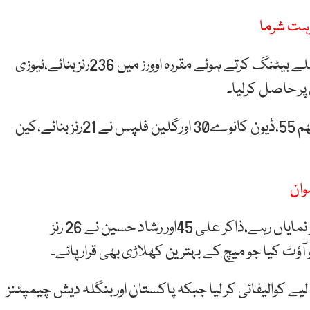
وہت شرما
راولپنڈی میں کھیلے جارہے میچ میں بنگلہ دیش نے پہلے بیٹنگ کرتے ہوئے مقررہ اوورز میں 236رنز بنائے،نیوزی
نیوزی لینڈ کے رچن روندرا112رنز بنا کر نمایاں رہے،ٹام لیتھم 55،ڈیون کانوے30 اورگلین فلپس نے 21رنز بنائے،کین
وان
بنگلہ دیش کی جانب سے نجم الحسین شانتو 44رنز بنا کر نمایاں رہے،ذاکر علی 45اور رشاد حسین نے 26 رنز
ے کوالیفائی کر لیا جبکہ پاکستان اور بنگلہ دیش چیمپئنز