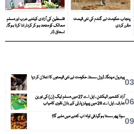
پنجاب حکومت نے گندم کی نئی قیمت
فلسطین کی آزادی کیلئے عرب اور مسلم
مقرر کردی
ممالک کو متحد ہو کر کردار ادا کرنا ہوگا،
اسحاق ڈار
پیٹرول مہنگا، ڈیزل سستا، حکومت نے نئی قیمتوں کا اعلان کر دیا
0
آزاد کشمیر الیکشن ، ایل اے 27 میں مسلم لیگ (ن) کی نورین
0
عارف ، ایل اے 28 میں پیپلز پارٹی کے بازل نقوی کامیاب
سونا پھر سستا ہوگیا،فی تولہ اب کتنے میں ملے گا؟
0