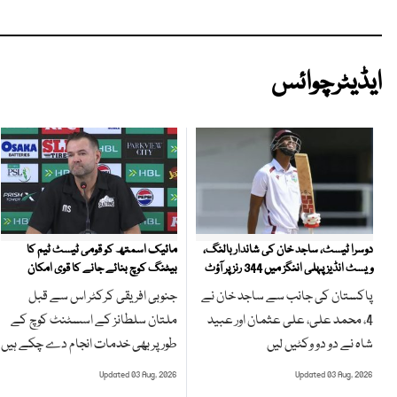
ایڈیٹرچوائس
مائیک اسمتھ کو قومی ٹیسٹ ٹیم کا
دوسرا ٹیسٹ، ساجد خان کی شاندار بالنگ،
بیٹنگ کوچ بنائے جانے کا قوی امکان
ویسٹ انڈیز پہلی اننگز میں 344 رنز پر آؤٹ
جنوبی افریقی کرکٹر اس سے قبل
پاکستان کی جانب سے ساجد خان نے
ملتان سلطانز کے اسسٹنٹ کوچ کے
4، محمد علی، علی عثمان اور عبید
طور پر بھی خدمات انجام دے چکے ہیں
شاہ نے دو دو وکٹیں لیں
Updated 03 Aug, 2026
Updated 03 Aug, 2026