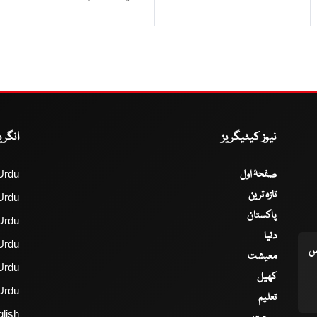
نیوز کیٹیگریز
انگر
صفحۂ اول
Urdu
تازہ ترین
Urdu
پاکستان
Urdu
دنیا
Urdu
اس
معیشت
Urdu
کھیل
Urdu
تعلیم
lish