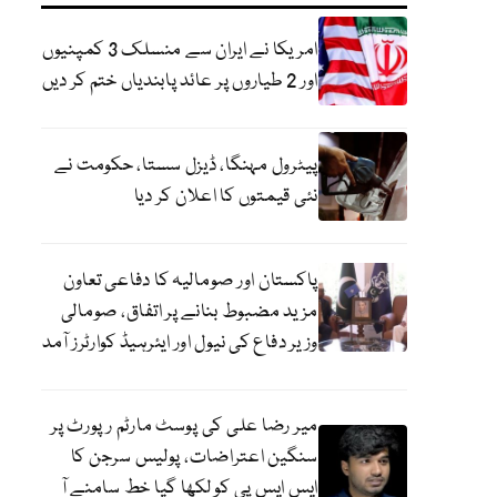
امریکا نے ایران سے منسلک 3 کمپنیوں
اور 2 طیاروں پر عائد پابندیاں ختم کر دیں
پیٹرول مہنگا، ڈیزل سستا، حکومت نے
نئی قیمتوں کا اعلان کر دیا
پاکستان اور صومالیہ کا دفاعی تعاون
مزید مضبوط بنانے پر اتفاق، صومالی
وزیر دفاع کی نیول اور ایئرہیڈ کوارٹرز آمد
میر رضا علی کی پوسٹ مارٹم رپورٹ پر
سنگین اعتراضات، پولیس سرجن کا
ایس ایس پی کو لکھا گیا خط سامنے آ