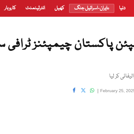
دنیا
ایران-اسرائیل جنگ
کھیل
انٹرٹینمنٹ
کاروبار
پئن پاکستان چیمپئنز ٹرافی 
فائی کر لیا
|
February 25, 202