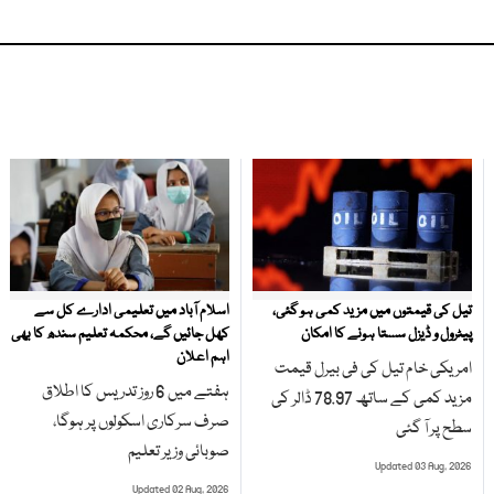
تیل کی قیمتوں میں مزید کمی ہو گئی،
اسلام آباد میں تعلیمی ادارے کل سے
پیٹرول و ڈیزل سستا ہونے کا امکان
کھل جائیں گے، محکمہ تعلیم سندھ کا بھی
اہم اعلان
امریکی خام تیل کی فی بیرل قیمت
ہفتے میں 6 روز تدریس کا اطلاق
مزید کمی کے ساتھ 78.97 ڈالر کی
صرف سرکاری اسکولوں پر ہوگا،
سطح پر آ گئی
صوبائی وزیر تعلیم
Updated 03 Aug, 2026
Updated 02 Aug, 2026