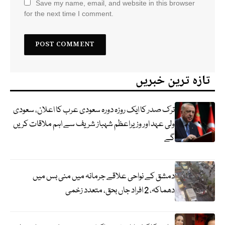
Save my name, email, and website in this browser
for the next time I comment.
تازہ ترین خبریں
ترک صدر کا ایک روزہ دورہ سعودی عرب کا اعلان، سعودی
ولی عہد اور وزیراعظم شہباز شریف سے اہم ملاقات کریں
گے
دمشق کے نواحی علاقے جرمانہ میں منی بس میں
دھماکہ، 2 افراد جاں بحق، متعدد زخمی