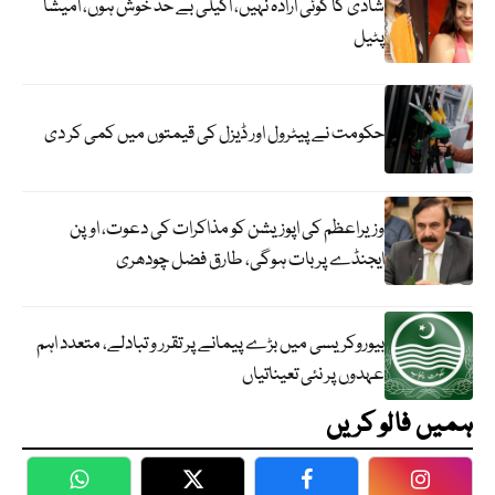
شادی کا کوئی ارادہ نہیں، اکیلی بے حد خوش ہوں، امیشا
پٹیل
حکومت نے پیٹرول اور ڈیزل کی قیمتوں میں کمی کر دی
وزیراعظم کی اپوزیشن کو مذاکرات کی دعوت، اوپن
ایجنڈے پر بات ہوگی، طارق فضل چودھری
بیوروکریسی میں بڑے پیمانے پر تقرر و تبادلے، متعدد اہم
عہدوں پر نئی تعیناتیاں
ہمیں فالو کریں