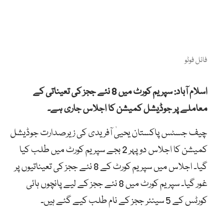
فائل فوٹو
اسلام آباد: سپریم کورٹ میں 8 نئے ججز کی تعیناتی کے
معاملے پر جوڈیشل کمیشن کا اجلاس جاری ہے۔
چیف جسٹس پاکستان یحییٰ آفریدی کی زیرصدارت جوڈیشل
کمیشن کا اجلاس دوپہر 2 بجے سپریم کورٹ میں طلب کیا
گیا۔ اجلاس میں سپریم کورٹ کے 8 نئے ججز کی تعیناتیوں پر
غور گیا۔ سپریم کورٹ میں 8 نئے ججز کے لیے پانچوں ہائی
کورٹس کے 5 سینئر ججز کے نام طلب کیے گئے ہیں۔