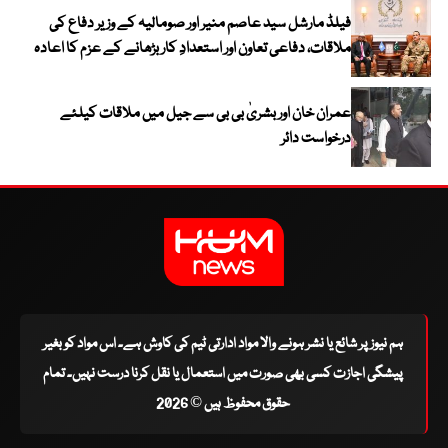
فیلڈ مارشل سید عاصم منیر اور صومالیہ کے وزیر دفاع کی
ملاقات، دفاعی تعاون اور استعدادِ کار بڑھانے کے عزم کا اعادہ
عمران خان اور بشریٰ بی بی سے جیل میں ملاقات کیلئے
درخواست دائر
ہم نیوز پر شائع یا نشر ہونے والا مواد ادارتی ٹیم کی کاوش ہے۔ اس مواد کو بغیر
پیشگی اجازت کسی بھی صورت میں استعمال یا نقل کرنا درست نہیں۔ تمام
حقوق محفوظ ہیں © 2026