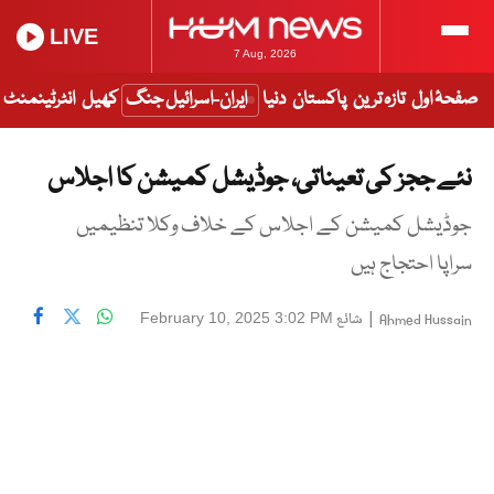
LIVE
7 Aug, 2026
صفحۂ اول
تازہ ترین
پاکستان
دنیا
ایران-اسرائیل جنگ
کھیل
انٹرٹینمنٹ
نئے ججز کی تعیناتی، جوڈیشل کمیشن کا اجلاس
جوڈیشل کمیشن کے اجلاس کے خلاف وکلا تنظیمیں
سراپا احتجاج ہیں
|
شائع
February 10, 2025 3:02 PM
Ahmed Hussain