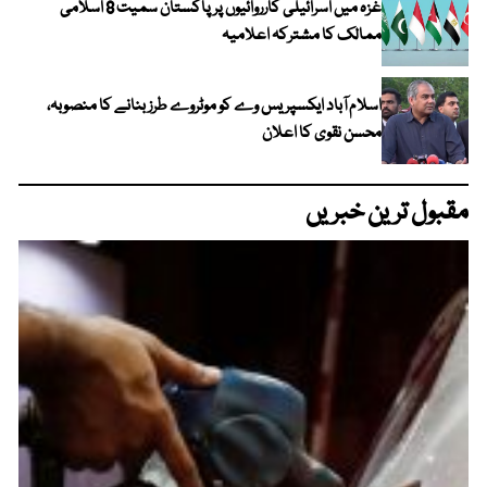
غزہ میں اسرائیلی کارروائیوں پر پاکستان سمیت 8 اسلامی
ممالک کا مشترکہ اعلامیہ
اسلام آباد ایکسپریس وے کو موٹروے طرز بنانے کا منصوبہ،
محسن نقوی کا اعلان
مقبول ترین خبریں