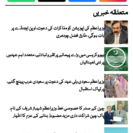
WhatsApp
Twitter
Facebook
Faceboo
متعلقہ خبریں
وزیراعظم کی اپوزیشن کو مذاکرات کی دعوت، اوپن ایجنڈے پر
بات ہوگی، طارق فضل چودھری
بیوروکریسی میں بڑے پیمانے پر تقرر و تبادلے، متعدد اہم عہدوں
پر نئی تعیناتیاں
وزیراعظم سعودی ولی عہد کی دعوت پر سعودی عرب پہنچ گئے،
پر تپاک استقبال
چین کے صدر کا خصوصی خط وزیراعظم شہباز شریف کے نام،
پاک چین شراکت داری مزید مضبوط بنانے کے عزم کا اظہار