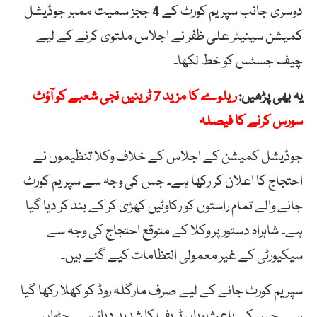
دوسری جانب سپریم کورٹ کے 4 ججز سمیت ممبر جوڈیشل
کمیشن سینیٹر علی ظفر نے اجلاس ملتوی کرنے کے لیے
چیف جسٹس کو خط لکھا۔
یہ بھی پڑھیں:
ریلوے کا مزید 7 ٹرینیں نجی شعبے کو آؤٹ
سورس کرنے کا فیصلہ
جوڈیشل کمیشن کے اجلاس کے خلاف وکلا تنظیموں نے
احتجاج کا اعلان کر رکھا ہے۔ جس کی وجہ سے سپریم کورٹ
جانے والے تمام راستوں کو رکاوٹیں کھڑی کر کے بند کر دیا گیا
ہے۔ شاہراہ دستور پر وکلا کے متوقع احتجاج کی وجہ سے
سیکیورٹی کے غیر معمولی انتظامات کیے گئے ہیں۔
سپریم کورٹ جانے کے لیے صرف مارگلہ روڈ کو کھلا رکھا گیا
ہے۔ جس کے باعث وہاں ٹریف کا شدید دباؤ ہے۔ جڑواں