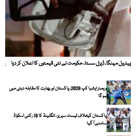
پیٹرول مہنگا، ڈیزل سستا، حکومت نے نئی قیمتوں کا اعلان کر دیا
پنج
ویمنز ایشیا کپ 2026، پاکستان اور بھارت کا مقابلہ دبئی میں
ہو گا
پاکستان کیخلاف ٹیسٹ سیریز ، انگلینڈ کا 16 رکنی اسکواڈ
سامنے آ گیا