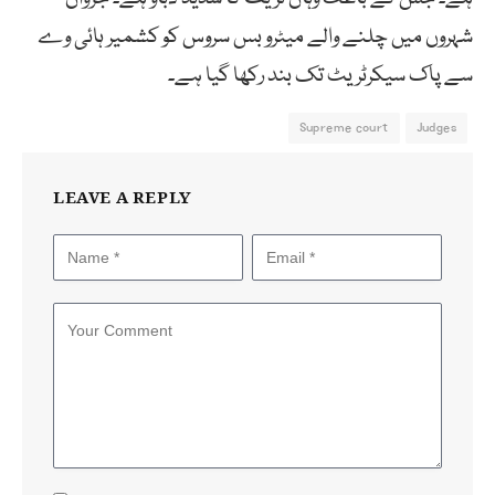
شہروں میں چلنے والے میٹرو بس سروس کو کشمیر ہائی وے
سے پاک سیکرٹریٹ تک بند رکھا گیا ہے۔
Supreme court
Judges
LEAVE A REPLY