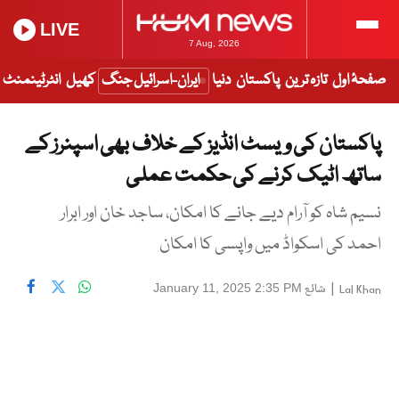
LIVE
7 Aug, 2026
صفحۂ اول
تازہ ترین
پاکستان
دنیا
ایران-اسرائیل جنگ
کھیل
انٹرٹینمنٹ
پاکستان کی ویسٹ انڈیز کے خلاف بھی اسپنرز کے
ساتھ اٹیک کرنے کی حکمت عملی
نسیم شاہ کو آرام دیے جانے کا امکان، ساجد خان اور ابرار
احمد کی اسکواڈ میں واپسی کا امکان
|
شائع
January 11, 2025 2:35 PM
Lal Khan