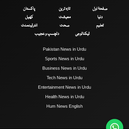
صفحۂ اول
تازہ ترین
پاکستان
دنیا
معیشت
کھیل
تعلیم
صحت
انٹرٹینمنٹ
ٹیکنالوجی
دلچسپ و عجیب
Pakistan News in Urdu
Sports News in Urdu
Business News in Urdu
Tech News in Urdu
Entertainment News in Urdu
Health News in Urdu
Hum News English