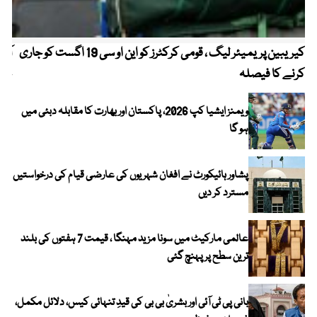
کیریبین پریمیئر لیگ ، قومی کرکٹرز کو این او سی 19 اگست کو جاری
آز
کرنے کا فیصلہ
چھی
ویمنز ایشیا کپ 2026، پاکستان اور بھارت کا مقابلہ دبئی میں
ہو گا
پشاور ہائیکورٹ نے افغان شہریوں کی عارضی قیام کی درخواستیں
مسترد کر دیں
عالمی مارکیٹ میں سونا مزید مہنگا ، قیمت 7 ہفتوں کی بلند
ترین سطح پر پہنچ گئی
بانی پی ٹی آئی اور بشریٰ بی بی کی قیدِ تنہائی کیس، دلائل مکمل،