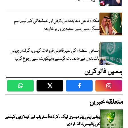
مکہ دفاعی معاہدہ امن، ترقی اور خوشحالی کے لیے اہم
سنگِ میل ہے،سعودی وزیر خارجہ
انسانی اعضاء کی غیر قانونی فروخت کیس، گرفتار چینی
باشندوں نے ضمانت کیلئے ہائیکورٹ سے رجوع کرلیا
ہمیں فالو کریں
WhatsApp
Twitter
Facebook
Faceboo
متعلقہ خبریں
پہلے اپنی پھر دوسری لیگ ، کرکٹ آسٹریلیا نے کھلاڑیوں کیلئے
نئی پالیسی نافذ کر دی