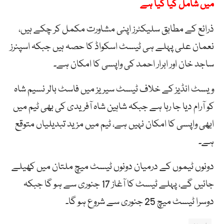
میں شامل کیا گیا ہے
ذرائع کے مطابق سلیکٹرز اپنی مشاورت مکمل کر چکے ہیں،
نعمان علی پہلے ہی ٹیسٹ اسکواڈ کا حصہ ہیں جبکہ اسپنرز
ساجد خان اور ابرار احمد کی واپسی کا امکان ہے۔
ویسٹ انڈیز کے خلاف ٹیسٹ سیریز میں فاسٹ بالر نسیم شاہ
کو آرام دیا جا رہا ہے جبکہ شاہین شاہ آفریدی کی بھی ٹیم میں
ابھی واپسی کا امکان نہیں ہے، ٹیم میں مزید تبدیلیاں متوقع
ہے۔
دونوں ٹیموں کے درمیان دونوں ٹیسٹ میچ ملتان میں کھیلے
جائیں گے، پہلے ٹیسٹ کا آغاز 17 جنوری سے ہو گا جبکہ
دوسرا ٹیسٹ میچ 25 جنوری سے شروع ہو گا۔