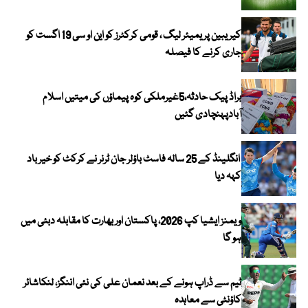
کیریبین پریمیئر لیگ ، قومی کرکٹرز کو این او سی 19 اگست کو
جاری کرنے کا فیصلہ
براڈ پیک حادثہ،5غیرملکی کوہ پیماؤں کی میتیں اسلام
آبادپہنچادی گئیں
انگلینڈ کے 25 سالہ فاسٹ باؤلر جان ٹرنر نے کرکٹ کو خیر باد
کہہ دیا
ویمنز ایشیا کپ 2026، پاکستان اور بھارت کا مقابلہ دبئی میں
ہو گا
ٹیم سے ڈراپ ہونے کے بعد نعمان علی کی نئی اننگز، لنکاشائر
کاؤنٹی سے معاہدہ