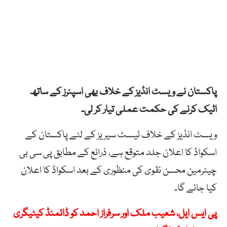
پاکستان نے ویسٹ انڈیز کے خلاف بھی اسپنرز کے ساتھ
اٹیک کرنے کی حکمت عملی تیار کر لی۔
ویسٹ انڈیز کے خلاف ٹیسٹ سیریز کے لئے پاکستان کے
اسکواڈ کا اعلان جلد متوقع ہے، ذرائع کے مطابق پی سی بی
چیئرمین محسن نقوی کی منظوری کے بعد اسکواڈ کا اعلان
کیا جائے گا۔
پی ایس ایل، شعیب ملک اور سرفراز احمد کو ڈائمنڈ کیٹیگری