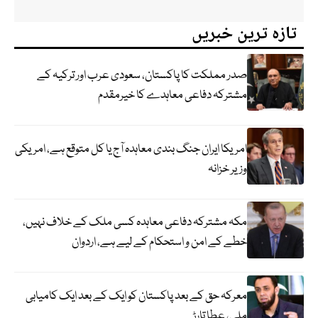
تازہ ترین خبریں
صدر مملکت کا پاکستان، سعودی عرب اور ترکیہ کے
مشترکہ دفاعی معاہدے کا خیرمقدم
امریکا ایران جنگ بندی معاہدہ آج یا کل متوقع ہے، امریکی
وزیر خزانہ
مکہ مشترکہ دفاعی معاہدہ کسی ملک کے خلاف نہیں،
خطے کے امن و استحکام کے لیے ہے، اردوان
معرکہ حق کے بعد پاکستان کو ایک کے بعد ایک کامیابی
ملی، عطا تارڑ