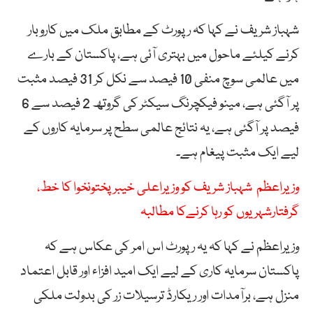
شہباز شریف نے کہا کہ رپورٹ کے مطابق ملک میں کاروبار
کرنے کیلئے ماحول میں بہتری آئی ہے، پاکستان کے بارے
میں عالمی سوچ منفی 10 فیصد سے نکل کر 31 فیصد مثبت
پر آگئی ہے، مینو فیکچرنگ سیکٹر کی گروتھ 2 فیصد سے 6
فیصد پر آگئی ہے، یہ نتائج عالمی سطح پر سرمایہ کاروں کے
لیے ایک مثبت پیغام ہے۔
وزیراعظم شہباز شریف کو وزیراعلی خیبر پختونخوا کا خط،
گرفتارشہریوں کو رہا کرنےکا مطالبہ
وزیراعظم نے کہا کہ یہ رپورٹ اس امر کی عکاس ہے کہ
پاکستان سرمایہ کاری کے لیے ایک امید افزاء اور قابل اعتماد
منزل ہے، برآمدات اور ریکارڈ ترسیلات زر کی بدولت ملکی