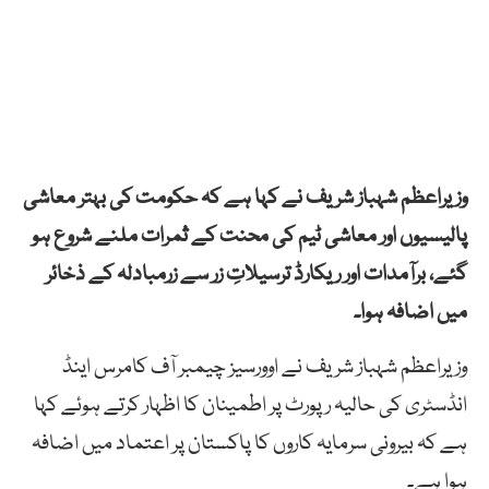
وزیراعظم شہباز شریف نے کہا ہے کہ حکومت کی بہتر معاشی
پالیسیوں اور معاشی ٹیم کی محنت کے ثمرات ملنے شروع ہو
گئے، برآمدات اور ریکارڈ ترسیلاتِ زر سے زرمبادلہ کے ذخائر
میں اضافہ ہوا۔
وزیراعظم شہباز شریف نے اوورسیز چیمبر آف کامرس اینڈ
انڈسٹری کی حالیہ رپورٹ پر اطمینان کا اظہار کرتے ہوئے کہا
ہے کہ بیرونی سرمایہ کاروں کا پاکستان پر اعتماد میں اضافہ
ہوا ہے۔