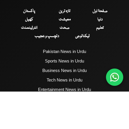
صفحۂ اول
تازہ ترین
پاکستان
دنیا
معیشت
کھیل
تعلیم
صحت
انٹرٹینمنٹ
ٹیکنالوجی
دلچسپ و عجیب
Pakistan News in Urdu
Sports News in Urdu
Business News in Urdu
Tech News in Urdu
Entertainment News in Urdu
Health News in Urdu
Hum News English