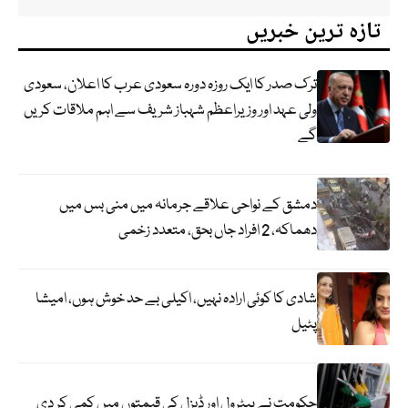
تازہ ترین خبریں
ترک صدر کا ایک روزہ دورہ سعودی عرب کا اعلان، سعودی
ولی عہد اور وزیراعظم شہباز شریف سے اہم ملاقات کریں
گے
دمشق کے نواحی علاقے جرمانہ میں منی بس میں
دھماکہ، 2 افراد جاں بحق، متعدد زخمی
شادی کا کوئی ارادہ نہیں، اکیلی بے حد خوش ہوں، امیشا
پٹیل
حکومت نے پیٹرول اور ڈیزل کی قیمتوں میں کمی کر دی