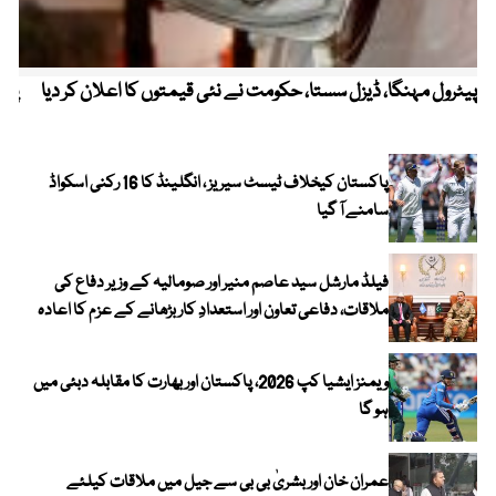
پیٹرول مہنگا، ڈیزل سستا، حکومت نے نئی قیمتوں کا اعلان کر دیا
پنج
پاکستان کیخلاف ٹیسٹ سیریز ، انگلینڈ کا 16 رکنی اسکواڈ
سامنے آ گیا
فیلڈ مارشل سید عاصم منیر اور صومالیہ کے وزیر دفاع کی
ملاقات، دفاعی تعاون اور استعدادِ کار بڑھانے کے عزم کا اعادہ
ویمنز ایشیا کپ 2026، پاکستان اور بھارت کا مقابلہ دبئی میں
ہو گا
عمران خان اور بشریٰ بی بی سے جیل میں ملاقات کیلئے