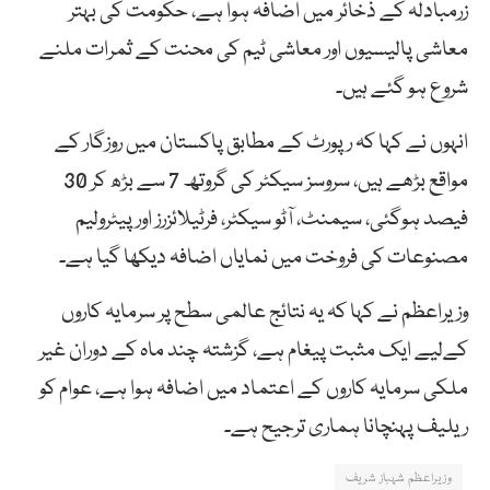
زرمبادلہ کے ذخائر میں اضافہ ہوا ہے، حکومت کی بہتر
معاشی پالیسیوں اور معاشی ٹیم کی محنت کے ثمرات ملنے
شروع ہو گئے ہیں۔
انہوں نے کہا کہ رپورٹ کے مطابق پاکستان میں روزگار کے
مواقع بڑھے ہیں، سروسز سیکٹر کی گروتھ 7 سے بڑھ کر 30
فیصد ہوگئی، سیمنٹ، آٹو سیکٹر، فرٹیلائزرز اور پیٹرولیم
مصنوعات کی فروخت میں نمایاں اضافہ دیکھا گیا ہے۔
وزیراعظم نے کہا کہ یہ نتائج عالمی سطح پر سرمایہ کاروں
کےلیے ایک مثبت پیغام ہے، گزشتہ چند ماہ کے دوران غیر
ملکی سرمایہ کاروں کے اعتماد میں اضافہ ہوا ہے، عوام کو
ریلیف پہنچانا ہماری ترجیح ہے۔
وزیراعظم شہباز شریف