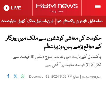
LIVE
7 Aug, 2026
صفحۂ اول
تازہ ترین
پاکستان
دنیا
ایران-اسرائیل جنگ
کھیل
انٹرٹینمنٹ
حکومت کی معاشی کوششوں سے ملک میں روزگار
کے مواقع بڑھے ہیں، وزیراعظم
پاکستان کے بارے میں عالمی سوچ منفی 10 فیصد سے
نکل کر 31 فیصد مثبت پر آگئی ہے
|
شائع
December 12, 2024 8:06 PM
Hasnat Mughal