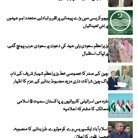
بیوروکریسی میں بڑے پیمانے پر تقرر و تبادلے، متعدد اہم عہدوں
پر نئی تعیناتیاں
وزیراعظم سعودی ولی عہد کی دعوت پر سعودی عرب پہنچ گئے،
پر تپاک استقبال
چین کے صدر کا خصوصی خط وزیراعظم شہباز شریف کے نام،
پاک چین شراکت داری مزید مضبوط بنانے کے عزم کا اظہار
غزہ میں اسرائیلی کارروائیوں پر پاکستان سمیت 8 اسلامی
ممالک کا مشترکہ اعلامیہ
اسلام آباد ایکسپریس وے کو موٹروے طرز بنانے کا منصوبہ،
محسن نقوی کا اعلان