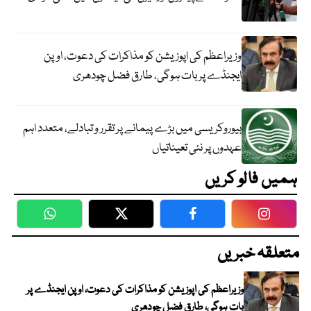
وزیراعظم کی اپوزیشن کو مذاکرات کی دعوت، اوپن
ایجنڈے پر بات ہوگی، طارق فضل چودھری
بیوروکریسی میں بڑے پیمانے پر تقرر و تبادلے، متعدد اہم
عہدوں پر نئی تعیناتیاں
ہمیں فالو کریں
WhatsApp
Twitter
Facebook
Faceboo
متعلقہ خبریں
وزیراعظم کی اپوزیشن کو مذاکرات کی دعوت، اوپن ایجنڈے پر
بات ہوگی، طارق فضل چودھری