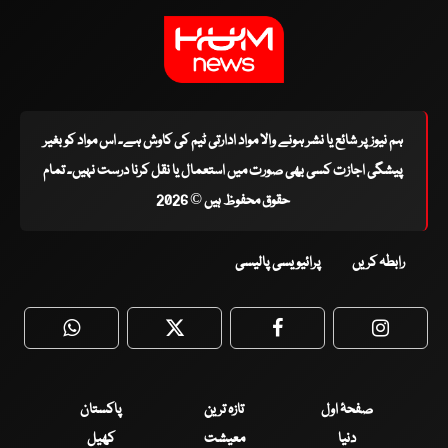
ہم نیوز پر شائع یا نشر ہونے والا مواد ادارتی ٹیم کی کاوش ہے۔ اس مواد کو بغیر
پیشگی اجازت کسی بھی صورت میں استعمال یا نقل کرنا درست نہیں۔ تمام
حقوق محفوظ ہیں © 2026
رابطہ کریں
پرائیویسی پالیسی
WhatsApp
Twitter
Facebook
Faceboo
صفحۂ اول
تازہ ترین
پاکستان
دنیا
معیشت
کھیل