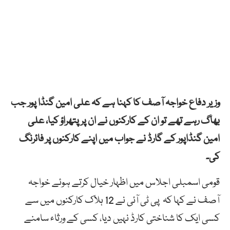
وزیر دفاع خواجہ آصف کا کہنا ہے کہ علی امین گنڈا پور جب
بھاگ رہے تھے تو ان کے کارکنوں نے ان پر پتھراؤ کیا، علی
امین گنڈاپور کے گارڈ نے جواب میں اپنے کارکنوں پر فائرنگ
کی۔
قومی اسمبلی اجلاس میں اظہار خیال کرتے ہوئے خواجہ
آصف نے کہا کہ پی ٹی آئی نے 12 ہلاک کارکنوں میں سے
کسی ایک کا شناختی کارڈ نہیں دیا، کسی کے ورثاء سامنے