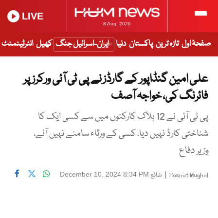
LIVE
8 Aug, 2026
صفحۂ اول
تازہ ترین
پاکستان
دنیا
ایران-اسرائیل جنگ
کھیل
انٹرٹینمنٹ
علی امین گنڈاپور کے گارڈز نے پی ٹی آئی ورکرز پر
فائرنگ کی، خواجہ آصف
پی ٹی آئی نے 12 ہلاک کارکنوں میں سے کسی ایک کا
شناختی کارڈ نہیں دیا، کسی کے ورثاء سامنے نہیں آئے،
وزیر دفاع
|
شائع
December 10, 2024 8:34 PM
Hasnat Mughal