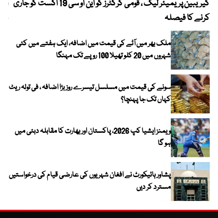
کیریبین پریمیئر لیگ ، قومی کرکٹرز کو این او سی 19 اگست کو جاری
آز
کرنے کا فیصلہ
چھی
ملک بھر میں آٹے کی قیمت میں اضافہ، ایک ہفتے میں کئی
شہروں میں 20 کلو تھیلا 100 روپے تک مہنگا
سونے کی قیمت میں مسلسل تیسرے روز بڑا اضافہ ، فی تولہ ریٹ
کہاں تک جا پہنچا؟
ویمنز ایشیا کپ 2026، پاکستان اور بھارت کا مقابلہ دبئی میں
ہو گا
پشاور ہائیکورٹ نے افغان شہریوں کی عارضی قیام کی درخواستیں
مسترد کر دیں