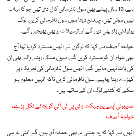
ہے، 10 سال پہلے بھی سول نافرمانی کال دی تھی جو کامیاب
نہیں ہوئی تھی، چیلنج دیتا ہوں سول نافرمانی کریں، لوگ
یوٹیلٹی بلز بھی دیں گے اور ترسیلات زر بھی بھیجیں گے۔
خواجہ آصف نے کہا کہ لوگوں نے انہیں مسترد کردیا تھا آج
بھی عوام ان کو مسترد کریں گے، بیرون ملک رہنے والے بھی ان
کی بات نہیں مانیں گے، انہیں سول نافرمانی کی تحریک پر
کھڑے رہنا چاہیے، سول نافرمانی کریں تاکہ انہیں معلوم ہو
سکے کہ کتنے لوگ ان کے ساتھ ہیں۔
صیہونی اپنے پروجیکٹ بانی پی ٹی آئی کو بچانے نکل پڑے،
خواجہ آصف
انہوں نے کہا کہ یہ جتنی بار بھی حملہ آور ہوں گے اتنی بار ہی