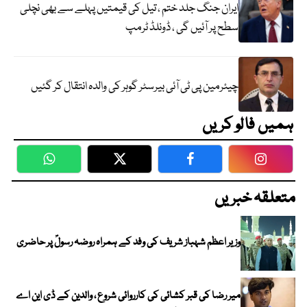
ایران جنگ جلد ختم ، تیل کی قیمتیں پہلے سے بھی نچلی
سطح پر آئیں گی ، ڈونلڈ ٹرمپ
چیئرمین پی ٹی آئی بیرسٹر گوہر کی والدہ انتقال کر گئیں
ہمیں فالو کریں
WhatsApp
Twitter
Facebook
Faceboo
متعلقہ خبریں
وزیر اعظم شہباز شریف کی وفد کے ہمراہ روضہ رسولؐ پر حاضری
میر رضا کی قبر کشائی کی کارروائی شروع ، والدین کے ڈی این اے