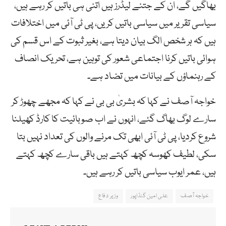
بھاگیں گے، ان کے جتنے لیڈرز ہیں اتنی ہی باتیں کر رہے ہیں،
سیاسی تقریر میں سیاسی باتیں کریں، پی ٹی آئی میں اختلافات
ہیں کہ ہر شخص الگ بیان دیتا ہے، بغیر ثبوت کے اس قسم کی
ہوائی باتیں کرنا اجتماعی شعور کی توہین ہے، تحریک انصاف
کے رہنماؤں کے بیانات میں تضاد ہے۔
خواجہ آصف نے کہا کہ بشریٰ بی بی نے کہا کہ مجھے چھوڑ کر
سارے لوگ بھاگ گئے، انہوں نے اب صوبائیت کا کارڈ کھیلنا
شروع کردیا، پی ٹی آئی ابھی تک مرنے والوں کی تعداد نہیں بتا
سکی، لطیف کھوسہ کچھ کہتے ہیں باقی سارے کچھ کہتے
ہیں، عمر ایوب سیاسی باتیں کر رہے ہیں۔
خواجہ آصف
علی امین گنڈاپور
وزیر دفاع