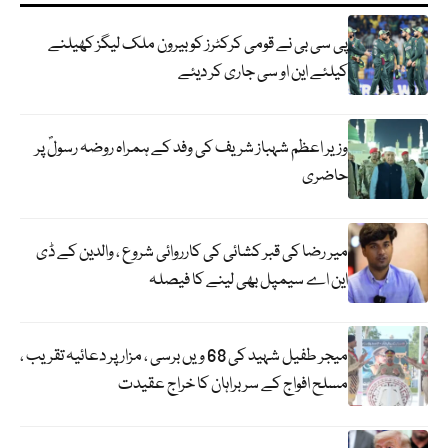
پی سی بی نے قومی کرکٹرز کو بیرون ملک لیگز کھیلنے
کیلئے این او سی جاری کر دیئے
وزیر اعظم شہباز شریف کی وفد کے ہمراہ روضہ رسولؐ پر
حاضری
میر رضا کی قبر کشائی کی کارروائی شروع ، والدین کے ڈی
این اے سیمپل بھی لینے کا فیصلہ
میجر طفیل شہید کی 68 ویں برسی ، مزار پر دعائیہ تقریب ،
مسلح افواج کے سربراہان کا خراج عقیدت