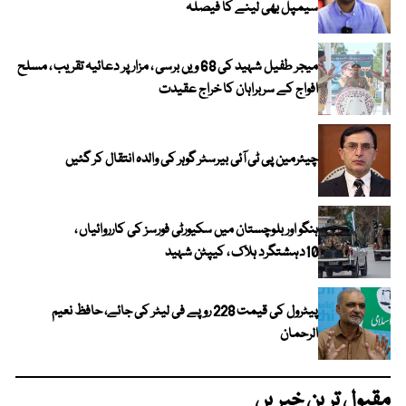
سیمپل بھی لینے کا فیصلہ
میجر طفیل شہید کی 68 ویں برسی ، مزار پر دعائیہ تقریب ، مسلح
افواج کے سربراہان کا خراج عقیدت
چیئرمین پی ٹی آئی بیرسٹر گوہر کی والدہ انتقال کر گئیں
ہنگو اور بلوچستان میں سکیورٹی فورسز کی کارروائیاں ،
10دہشتگرد ہلاک ، کیپٹن شہید
پیٹرول کی قیمت 228 روپے فی لیٹر کی جائے، حافظ نعیم
الرحمان
مقبول ترین خبریں