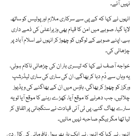
نہیں آئے۔
انہوں نے کہا کہ کے پی سے سرکاری ملازم اور پولیس کو ساتھ
لایا گیا، صوبے میں امن کا قیام بھی وزیراعلیٰ کی ذمے داری
ہے، اپنے صوبے کے لوگوں کو چھوڑ کر انہوں نے اسلام آباد پر
چڑھائی کی۔
خواجہ آصف نے کہا کہ تیسری بار ان کی چڑھائی ناکام ہوئی،
یہ وہاں سے دُم دبا کر بھاگے، ان کی ساری کی ساری لیڈرشپ
ورکرز کو چھوڑ کر بھاگی، ہاؤس میں ان کے بھاگنے کی ویڈیوز
چلائیں، جب دھرنے کا موقع آیا، کھڑے رہنے کا موقع آیا تو یہ
سارے بھاگ گئے، پی ٹی آئی قیادت نے سنگجانی پر اتفاق کر
لیا تھا مگر بیگم صاحبہ نہیں مانیں۔
انہوں نے کہا کہ انہوں نے ایک بار پھر سول نافرمانی کی کال دی