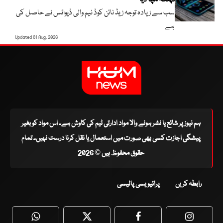
تہلکہ مچا دیا
سب سے زیادہ توجہ زیڈ نائن کوڈ نیم والی ڈیوائس نے حاصل کی
ہے
Updated 01 Aug, 2026
ہم نیوز پر شائع یا نشر ہونے والا مواد ادارتی ٹیم کی کاوش ہے۔ اس مواد کو بغیر
پیشگی اجازت کسی بھی صورت میں استعمال یا نقل کرنا درست نہیں۔ تمام
حقوق محفوظ ہیں © 2026
رابطہ کریں
پرائیویسی پالیسی