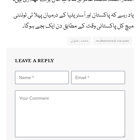
یاد رہے کہ پاکستان اور آسٹریلیا کے درمیان پہلا ٹی ٹوئنٹی
میچ کل پاکستانی وقت کے مطابق دن ایک بجے ہوگا۔
muhammad rizwan
محمد رضوان
LEAVE A REPLY