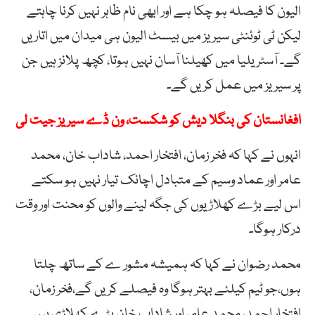
الیون کا فیصلہ ہو چکا ہے اور ابھی نام ظاہر نہیں کرنا چاہتے
لیکن ٹی ٹوئنٹی سیریز میں بیسٹ الیون ہی میدان میں اتاریں
گے۔ آسٹریلیا میں کھیلنا آسان نہیں ہوتا، کچھ پلانز ہیں جن
پر سیریز میں عمل کریں گے۔
افغانستان کی بنگلا دیش کو شکست، ون ڈے سیریز جیت لی
انہوں نے کہا کہ فخر زمان، افتخار احمد، شاداب خان، محمد
عامر اور عماد وسیم کے متبادل اچانک تیار نہیں ہو سکتے
اس لیے بڑے کھلاڑیوں کی جگہ لینے والوں کو محنت اور وقت
درکار ہوگا۔
محمد رضوان نے کہا کہ ہمیشہ مشور ے کے ساتھ چلتا
ہوں،جو ٹیم کیلئے بہتر ہوگا وہ فیصلے کریں گے،فخر زمان،
افتخار احمد، محمد عامر اور شاداب خان بڑے کھلاڑی ہیں۔