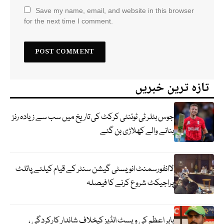
Save my name, email, and website in this browser
for the next time I comment.
تازہ ترین خبریں
جوس بٹلر ٹی ٹوئنٹی کرکٹ کی تاریخ میں سب سے زیادہ رنز
بنانے والے کھلاڑی بن گئے
لاانفورسمنٹ انویسٹی گیشن سنٹر کے قیام کیلئے پائلٹ
پراجیکٹ شروع کرنے کا فیصلہ
بابر اعظم کی ویسٹ انڈیز کیخلاف شاندار کارکردگی ،