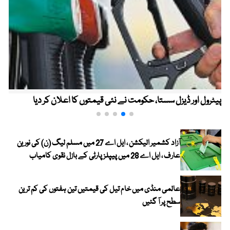
پیٹرول اور ڈیزل سستا، حکومت نے نئی قیمتوں کا اعلان کر دیا
آزاد کشمیر الیکشن ، ایل اے 27 میں مسلم لیگ (ن) کی نورین
عارف ، ایل اے 28 میں پیپلز پارٹی کے بازل نقوی کامیاب
عالمی منڈی میں خام تیل کی قیمتیں تین ہفتوں کی کم ترین
سطح پر آ گئیں