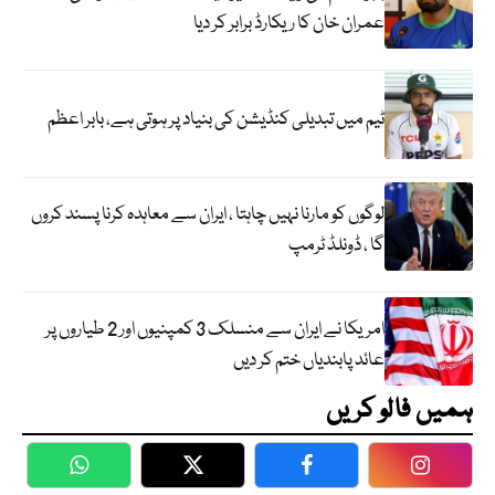
عمران خان کا ریکارڈ برابر کر دیا
ٹیم میں تبدیلی کنڈیشن کی بنیاد پر ہوتی ہے، بابر اعظم
لوگوں کو مارنا نہیں چاہتا ، ایران سے معاہدہ کرنا پسند کروں
گا ، ڈونلڈ ٹرمپ
امریکا نے ایران سے منسلک 3 کمپنیوں اور 2 طیاروں پر
عائد پابندیاں ختم کر دیں
ہمیں فالو کریں
WhatsApp
Twitter
Facebook
Faceboo