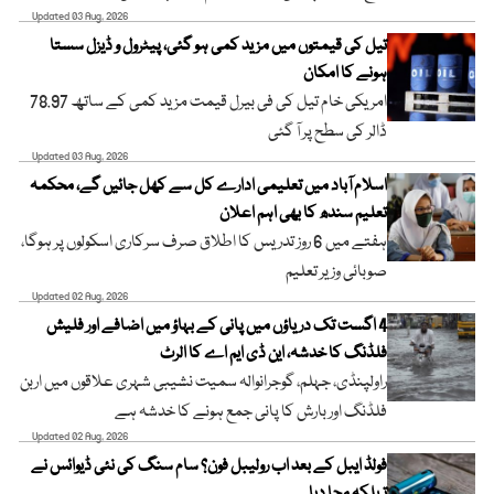
Updated 03 Aug, 2026
تیل کی قیمتوں میں مزید کمی ہو گئی، پیٹرول و ڈیزل سستا
ہونے کا امکان
امریکی خام تیل کی فی بیرل قیمت مزید کمی کے ساتھ 78.97
ڈالر کی سطح پر آ گئی
Updated 03 Aug, 2026
اسلام آباد میں تعلیمی ادارے کل سے کھل جائیں گے، محکمہ
تعلیم سندھ کا بھی اہم اعلان
ہفتے میں 6 روز تدریس کا اطلاق صرف سرکاری اسکولوں پر ہوگا،
صوبائی وزیر تعلیم
Updated 02 Aug, 2026
4 اگست تک دریاؤں میں پانی کے بہاؤ میں اضافے اور فلیش
فلڈنگ کا خدشہ، این ڈی ایم اے کا الرٹ
راولپنڈی، جہلم، گوجرانوالہ سمیت نشیبی شہری علاقوں میں اربن
فلڈنگ اور بارش کا پانی جمع ہونے کا خدشہ ہے
Updated 02 Aug, 2026
فولڈ ایبل کے بعد اب رولیبل فون؟ سام سنگ کی نئی ڈیوائس نے