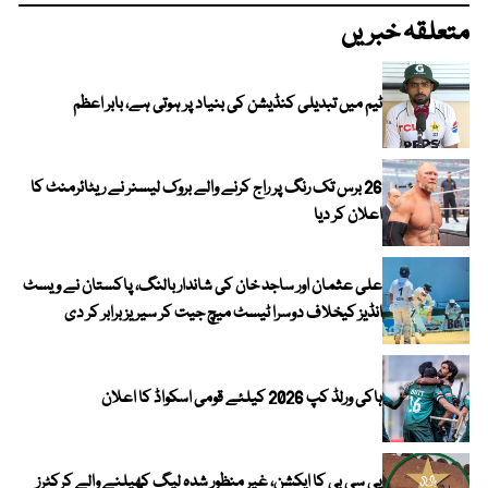
متعلقہ خبریں
ٹیم میں تبدیلی کنڈیشن کی بنیاد پر ہوتی ہے، بابر اعظم
26 برس تک رنگ پر راج کرنے والے بروک لیسنر نے ریٹائرمنٹ کا
اعلان کر دیا
علی عثمان اور ساجد خان کی شاندار بالنگ، پاکستان نے ویسٹ
انڈیز کیخلاف دوسرا ٹیسٹ میچ جیت کر سیریز برابر کر دی
ہاکی ورلڈ کپ 2026 کیلئے قومی اسکواڈ کا اعلان
پی سی بی کا ایکشن، غیر منظور شدہ لیگ کھیلنے والے کرکٹرز