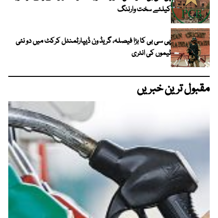
کیلئے سخت وارننگ
پی سی بی کا بڑا فیصلہ، گریڈ ون ڈیپارٹمنٹل کرکٹ میں دو نئی
ٹیموں کی انٹری
مقبول ترین خبریں