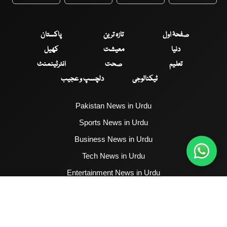
WhatsApp
Twitter
Facebook
Faceboo
صفحۂ اول
تازہ ترین
پاکستان
دنیا
معیشت
کھیل
تعلیم
صحت
انٹرٹینمنٹ
ٹیکنالوجی
دلچسپ و عجیب
Pakistan News in Urdu
Sports News in Urdu
Business News in Urdu
Tech News in Urdu
Entertainment News in Urdu
Health News in Urdu
Hum News English