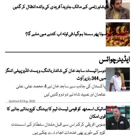
پشاور زلمی کے مالک جاوید آفریدی کی والدہ انتقال کر گئیں
سونا پھر سستا ہوگیا،فی تولہ اب کتنے میں ملے گا؟
ایڈیٹرچوائس
دوسرا ٹیسٹ، ساجد خان کی شاندار بالنگ، ویسٹ انڈیز پہلی اننگز
میں 344 رنز پر آؤٹ
پاکستان کی جانب سے ساجد خان نے 4، محمد علی، علی
عثمان اور عبید شاہ نے دو دو وکٹیں لیں
Updated 03 Aug, 2026
مائیک اسمتھ کو قومی ٹیسٹ ٹیم کا بیٹنگ کوچ بنائے جانے کا
قوی امکان
جنوبی افریقی کرکٹر اس سے قبل ملتان سلطانز کے اسسٹنٹ
کوچ کے طور پر بھی خدمات انجام دے چکے ہیں