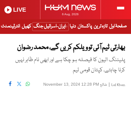
LIVE
6 Aug, 2026
صفحۂ اول
تازہ ترین
پاکستان
دنیا
ایران-اسرائیل جنگ
کھیل
انٹرٹینمنٹ
بھارتی ٹیم آئی تو ویلکم کریں گے، محمد رضوان
پلیئنگ الیون کا فیصلہ ہو چکا ہے اور ابھی نام ظاہر نہیں
کرنا چاہتے، کپتان قومی ٹیم
|
شائع
November 13, 2024 12:28 PM
Lal Khan