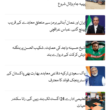
پہیہ جام ہڑتال شروع
ایران اور عمان آبنائے ہرمز سے متعلق معاہدے کے قریب
پہنچ گئے، عباس عراقچی
شیخ حسینہ واجد کی حمایت، شکیب الحسن پر بنگلہ
دیش کرکٹ کے دروازے بند
پاک سعودی ترکیہ دفاعی معاہدہ، بھارت بھی پاکستان کے
اسٹریٹجک فوائد کا معترف
تعلیمی ادارے 24 اگست تک بند رہیں گے، رانا سکندر
حیات