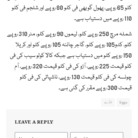
کلو 65 روپے، پھول گوبھی فی کلو 80 روپے اور شلجم فی کلو
110 روپے میں دستیاب ہے۔
شملہ مرچ 250 روپے کلو، لیموں 90 روپے کلو، مٹر 310 روپے
کلو، کدو105 روپے کلو، گاجر چائنہ 105 روپے کلو اور کریلا
150 روپے کلو میں دستیاب ہے جبکہ کالا کولو سیب کی فی
کلو قیمت 225 روپے، آڑو کی فی کلو قیمت 320 روپے، آم
چونسہ کی فی کلو قیمت 130 روپے، ناشپاتی کی فی کلو
قیمت 300 روپے مقرر کی گئی ہے۔
Eggs
انڈے
LEAVE A REPLY