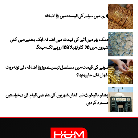
4 روز میں سونے کی قیمت میں بڑا اضافہ
ملک بھر میں آٹے کی قیمت میں اضافہ، ایک ہفتے میں کئی
شہروں میں 20 کلو تھیلا 100 روپے تک مہنگا
سونے کی قیمت میں مسلسل تیسرے روز بڑا اضافہ ، فی تولہ ریٹ
کہاں تک جا پہنچا؟
پشاور ہائیکورٹ نے افغان شہریوں کی عارضی قیام کی درخواستیں
مسترد کر دیں