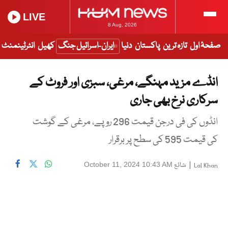
LIVE
8 Aug, 2026
صفحۂ اول
تازہ ترین
پاکستان
دنیا
ایران-اسرائیل جنگ
کھیل
انٹرٹینمنٹ
انڈے مزید مہنگے، مرغی، سبزی اور فروٹ کے
سرکاری نرخ بھی جاری
انڈوں کی فی درجن قیمت 296 روپے، مرغی کے گوشت
کی قیمت 595 کی سطح پر برقرار
|
شائع
October 11, 2024 10:43 AM
Lal Khan