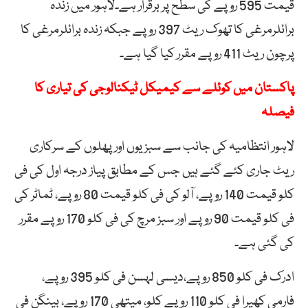
قیمت 595 روپے کی سطح پر برقرار ہے۔لاہور میں زندہ
برائلرمرغی کا تھوک ریٹ 397 روپے جبکہ زندہ برائلرمرغی کا
پرچون ریٹ 411 روپے مقرر کیا گیا ہے۔
پاکستان میں کوئلے سے کیمیکل ٹیکنالوجی کی تیاری کا
فیصلہ
لاہور انتظامیہ کی جانب سے سبزیوں اور پھلوں کے سرکاری
ریٹ جاری کئے گئے ہیں جس کے مطابق پیاز درجہ اول کی فی
کلو قیمت 140 روپے، آلو کی فی کلو قیمت 80 روپے، ٹماٹر کی
فی کلو قیمت 90 روپے اور سبز مرچ کی فی کلو 170 روپے مقرر
کی گئی ہے۔
ادرک فی کلو 850 روپے،دیسی لہسن فی کلو 395 روپے،
فارمی کھیرا فی کلو 110 روپے کلو، میتھی 170 روپے، بینگن فی