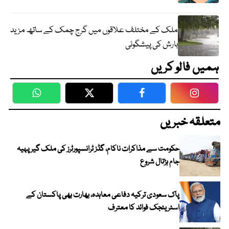
ملک کے مختلف علاقوں میں گرج چمک کے ساتھ مزید
بارش کی پیشگوئی
ہمیں فالو کریں
WhatsApp
Twitter
Facebook
Faceboo
متعلقہ خبریں
حکومت سے مذاکرات ناکام، گڈز ٹرانسپورٹرز کی ملک گیر پہیہ
جام ہڑتال شروع
پاک سعودی ترکیہ دفاعی معاہدہ، بھارت بھی پاکستان کے
اسٹریٹجک فوائد کا معترف