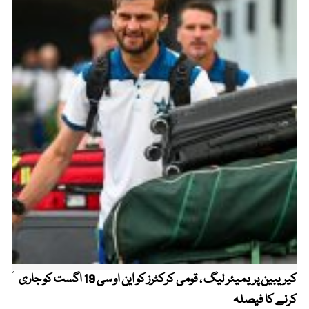
کیریبین پریمیئر لیگ ، قومی کرکٹرز کو این او سی 19 اگست کو جاری
آز
کرنے کا فیصلہ
چھی