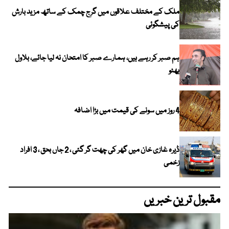
ملک کے مختلف علاقوں میں گرج چمک کے ساتھ مزید بارش
کی پیشگوئی
ہم صبر کر رہے ہیں، ہمارے صبر کا امتحان نہ لیا جائے، بلاول
بھٹو
4 روز میں سونے کی قیمت میں بڑا اضافہ
ڈیرہ غازی خان میں گھر کی چھت گر گئی ، 2 جاں بحق ، 3 افراد
زخمی
مقبول ترین خبریں