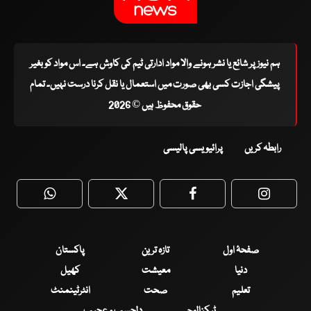
ہم نیوز پر شائع یا نشر ہونے والا مواد ادارتی ٹیم کی کاوش ہے۔ اس مواد کو بغیر
پیشگی اجازت کسی بھی صورت میں استعمال یا نقل کرنا درست نہیں۔ تمام
حقوق محفوظ ہیں © 2026
رابطہ کریں
پرائیویسی پالیسی
WhatsApp
Twitter
Facebook
Faceboo
صفحۂ اول
تازہ ترین
پاکستان
دنیا
معیشت
کھیل
تعلیم
صحت
انٹرٹینمنٹ
ٹیکنالوجی
دلچسپ و عجیب