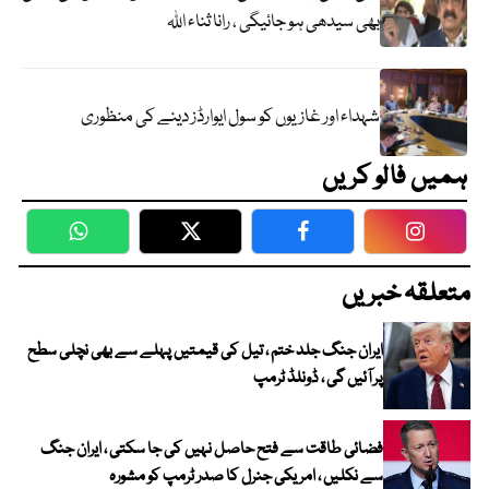
بھی سیدھی ہو جائیگی ، رانا ثناء اللہ
شہداء اور غازیوں کو سول ایوارڈز دینے کی منظوری
ہمیں فالو کریں
WhatsApp
Twitter
Facebook
Faceboo
متعلقہ خبریں
ایران جنگ جلد ختم ، تیل کی قیمتیں پہلے سے بھی نچلی سطح
پر آئیں گی ، ڈونلڈ ٹرمپ
فضائی طاقت سے فتح حاصل نہیں کی جا سکتی ، ایران جنگ
سے نکلیں ، امریکی جنرل کا صدر ٹرمپ کو مشورہ