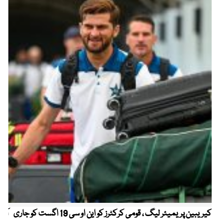
کیریبین پریمیئر لیگ ، قومی کرکٹرز کو این او سی 19 اگست کو جاری
آز