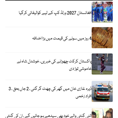
افغانستان 2027 ورلڈ کپ کے لیے کوالیفائی کرگیا
4 روز میں سونے کی قیمت میں بڑا اضافہ
پاکستان کرکٹ چھوڑنے کی خبریں، خوشدل شاہ نے
خاموشی توڑ دی
ڈیرہ غازی خان میں گھر کی چھت گر گئی ، 2 جاں بحق ، 3
افراد زخمی
الٹی گنتی والے خود بھی سیدھے ہو جائیں گے ، ان کی گنتی