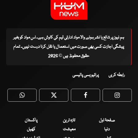
ہم نیوز پر شائع یا نشر ہونے والا مواد ادارتی ٹیم کی کاوش ہے۔ اس مواد کو بغیر
پیشگی اجازت کسی بھی صورت میں استعمال یا نقل کرنا درست نہیں۔ تمام
حقوق محفوظ ہیں © 2026
رابطہ کریں
پرائیویسی پالیسی
WhatsApp
Twitter
Facebook
Faceboo
صفحۂ اول
تازہ ترین
پاکستان
دنیا
معیشت
کھیل