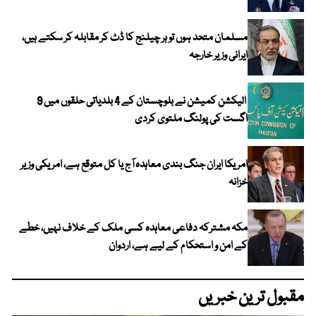
مسلمان متحد ہوں تو ہر چیلنج کا ڈٹ کر مقابلہ کر سکتے ہیں،
ایرانی وزیر خارجہ
الیکشن کمیشن نے بلوچستان کے 4 بلدیاتی حلقوں میں 9
اگست کی پولنگ ملتوی کردی
امریکا ایران جنگ بندی معاہدہ آج یا کل متوقع ہے، امریکی وزیر
خزانہ
مکہ مشترکہ دفاعی معاہدہ کسی ملک کے خلاف نہیں، خطے
کے امن و استحکام کے لیے ہے، اردوان
مقبول ترین خبریں