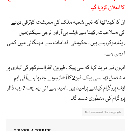
کا اعلان کردیا گیا
ان کا کہنا تھا کہ نجی شعبہ ملک کی معیشت کوترقی دینے
کی صلاحیت رکھتا ہے ،ایف بی آر اور انرجی سیکٹرزمیں
ریفارمزکر رہے ہیں ، حکومتی اقدامات سے مہنگائی میں کمی
آ رہی ہے۔
انہوں نے مزید کہا کہ سی پیک فیز ون انفرااسٹرکچر کی تیاری پر
مشتمل تھا ،سی پیک فیز 2کا آغاز ہونے جا رہا ہے،آئی ایم
ایف پروگرام کیلئے پرامید ہیں ،امید ہے آئی ایم ایف 7ارب ڈالر
پروگرام کی منظوری دے گا۔
Muhammad Aurangzeb