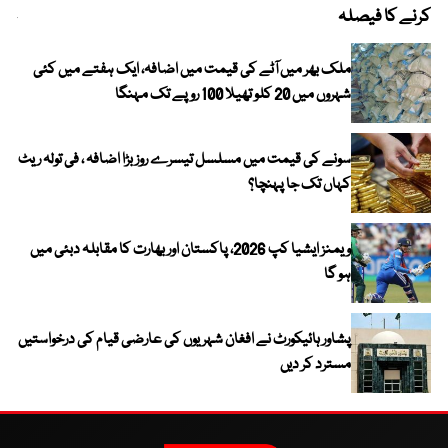
کرنے کا فیصلہ
چھی
ملک بھر میں آٹے کی قیمت میں اضافہ، ایک ہفتے میں کئی
شہروں میں 20 کلو تھیلا 100 روپے تک مہنگا
سونے کی قیمت میں مسلسل تیسرے روز بڑا اضافہ ، فی تولہ ریٹ
کہاں تک جا پہنچا؟
ویمنز ایشیا کپ 2026، پاکستان اور بھارت کا مقابلہ دبئی میں
ہو گا
پشاور ہائیکورٹ نے افغان شہریوں کی عارضی قیام کی درخواستیں
مسترد کر دیں