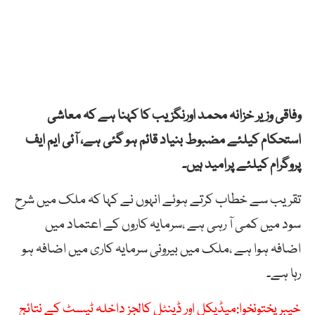
وفاقی وزیر خزانہ محمد اورنگزیب کا کہنا ہے کہ معاشی
استحکام کیلئے مضبوط بنیاد قائم ہو گئی ہے، آئی ایم ایف
پروگرام کیلئے پرامید ہیں۔
تقریب سے خطاب کرتے ہوئے انہوں نے کہا کہ ملک میں شرح
سود میں کمی آ رہی ہے ،سرمایہ کاروں کے اعتماد میں
اضافہ ہوا ہے ،ملک میں بیرونی سرمایہ کاری میں اضافہ ہو
رہا ہے۔
خیبر پختونخوا:میڈیکل اور ڈینٹل کالجز داخلہ ٹیسٹ کے نتائج