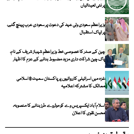
پر نئی تعیناتیاں
وزیراعظم سعودی ولی عہد کی دعوت پر سعودی عرب پہنچ گئے،
پر تپاک استقبال
چین کے صدر کا خصوصی خط وزیراعظم شہباز شریف کے نام،
پاک چین شراکت داری مزید مضبوط بنانے کے عزم کا اظہار
غزہ میں اسرائیلی کارروائیوں پر پاکستان سمیت 8 اسلامی
ممالک کا مشترکہ اعلامیہ
اسلام آباد ایکسپریس وے کو موٹروے طرز بنانے کا منصوبہ،
محسن نقوی کا اعلان