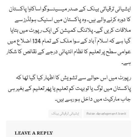
ایشیائی ترقیاتی بینک کے صدر میسیٹسوگو اساکاوا پاکستان
کا دورہ کرنے والے ہیں۔ وہ پاکستان میں اسٹیک ہولڈرز سے
ملاقات کریں گے۔ پلاننگ کمیشن کی ایک رپورٹ میں بتایا
گیا ہے کہ اسلام آباد کے سوا ملک کے تمام 134 اضلاع میں
عوامی سطح پر تعلیم کا نظام انتہائی درجے کے نقائص کا شکار
ہے۔
رپورٹ میں اس حوالے سے تشویش کا اظہار کیا گیا تھا کہ
پاکستان میں لوگ یا تو بہت کم تعلیم یا پھر تعلیم کے بغیر ہی
جاب مارکیٹ میں داخل ہو رہے ہیں۔
Asian development bank
ایشیائی ترقیاتی بینک
LEAVE A REPLY