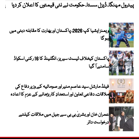
پیٹرول مہنگا، ڈیزل سستا، حکومت نے نئی قیمتوں کا اعلان کر دیا
پنج
ویمنز ایشیا کپ 2026، پاکستان اور بھارت کا مقابلہ دبئی میں
ہو گا
پاکستان کیخلاف ٹیسٹ سیریز ، انگلینڈ کا 16 رکنی اسکواڈ
سامنے آ گیا
فیلڈ مارشل سید عاصم منیر اور صومالیہ کے وزیر دفاع کی
ملاقات، دفاعی تعاون اور استعدادِ کار بڑھانے کے عزم کا اعادہ
عمران خان اور بشریٰ بی بی سے جیل میں ملاقات کیلئے
درخواست دائر