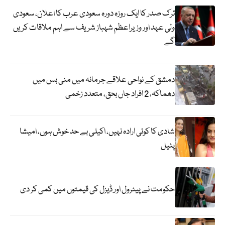
ترک صدر کا ایک روزہ دورہ سعودی عرب کا اعلان، سعودی
ولی عہد اور وزیراعظم شہباز شریف سے اہم ملاقات کریں
گے
دمشق کے نواحی علاقے جرمانہ میں منی بس میں
دھماکہ، 2 افراد جاں بحق، متعدد زخمی
شادی کا کوئی ارادہ نہیں، اکیلی بے حد خوش ہوں، امیشا
پٹیل
حکومت نے پیٹرول اور ڈیزل کی قیمتوں میں کمی کر دی