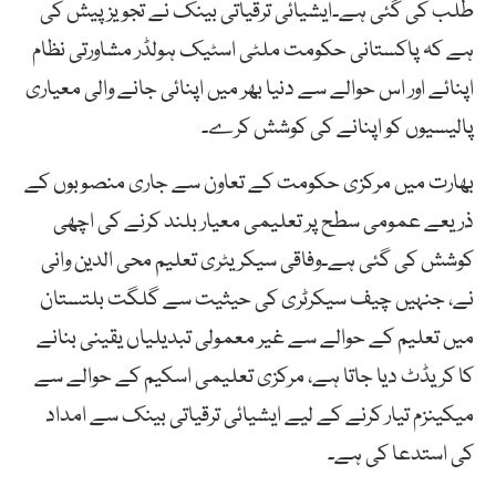
طلب کی گئی ہے۔ایشیائی ترقیاتی بینک نے تجویز پیش کی
ہے کہ پاکستانی حکومت ملٹی اسٹیک ہولڈر مشاورتی نظام
اپنائے اور اس حوالے سے دنیا بھر میں اپنائی جانے والی معیاری
پالیسیوں کو اپنانے کی کوشش کرے۔
بھارت میں مرکزی حکومت کے تعاون سے جاری منصوبوں کے
ذریعے عمومی سطح پر تعلیمی معیار بلند کرنے کی اچھی
کوشش کی گئی ہے۔وفاقی سیکریٹری تعلیم محی الدین وانی
نے، جنہیں چیف سیکرٹری کی حیثیت سے گلگت بلتستان
میں تعلیم کے حوالے سے غیر معمولی تبدیلیاں یقینی بنانے
کا کریڈٹ دیا جاتا ہے، مرکزی تعلیمی اسکیم کے حوالے سے
میکینزم تیار کرنے کے لیے ایشیائی ترقیاتی بینک سے امداد
کی استدعا کی ہے۔