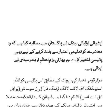
ایشیائی ترقیاتی بینک نے پاکستان سے مطالبہ کیا ہے کہ وہ
معاشرے کو تعلیمی اعتبار سے بلند کرنے کے لیے وہی
پالیسی اختیار کرے جو بھارتی وزیرِاعظم نریندر مودی نے
اپنائی ہے۔
موقر قومی اخبار کی رپورٹ کے مطابق اس پالیسی کو انڈر
اسٹینڈنگ آف لائف لانگ لرننگ فار آل اِن سوسائٹی(یو ایل
ایل اے ایس) کا نام دیا گیا ہے،فلپائن کے دارالحکومت منیلا
میں ایشیائی ترقیاتی بینک کے صدر دفتر سے جاری بیان میں