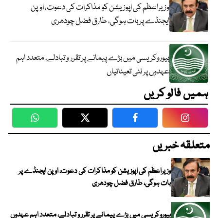
وزیراعظم کی اپوزیشن کو مذاکرات کی دعوت، اوپن
ایجنڈے پر بات ہوگی، طارق فضل چودھری
بیوروکریسی میں بڑے پیمانے پر تقرر و تبادلے، متعدد اہم
عہدوں پر نئی تعیناتیاں
ہمیں فالو کریں
WhatsApp
Twitter
Facebook
Faceboo
متعلقہ خبریں
وزیراعظم کی اپوزیشن کو مذاکرات کی دعوت، اوپن ایجنڈے پر
بات ہوگی، طارق فضل چودھری
بیوروکریسی میں بڑے پیمانے پر تقرر و تبادلے، متعدد اہم عہدوں