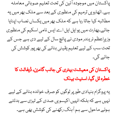
پاکستان میں موجودہ آئین کی تحت تعلیم صوبائی معاملہ
ہے، اٹھارویں ترمیم کی منظوری کے بعد سے ملک بھر میں یہ
مطالبہ کیا جاتا رہا ہے کہ ملک بھر میں یکساں نصاب اپنایا
جائے۔بھارت میں یو ایل ایل اے ایس نامی اسکیم کی منظوری
وزیرِاعظم نریندر مودی نے پانچ سال کے لیے دی ہے جس کے
تحت سب کے لیے تعلیم یقینی بنانے کی بھرپور کوشش کی
جائے گی۔
پاکستان کی معیشت بہتری کی جانب گامزن، ڈیفالٹ کا
خطرہ ٹل گیا، اسٹیٹ بینک
یہ پروگرام بنیادی طور پر لوگوں کو صرف خواندہ بنانے کے لیے
نہیں ہے کہ بلکہ انہیں اکیسویں صدی کے تیزی سے بدلتے
ہوئے ماحول سے ہم آہنگ رکھنے کی کوشش بھی ہے۔