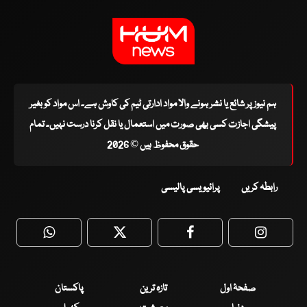
ہم نیوز پر شائع یا نشر ہونے والا مواد ادارتی ٹیم کی کاوش ہے۔ اس مواد کو بغیر
پیشگی اجازت کسی بھی صورت میں استعمال یا نقل کرنا درست نہیں۔ تمام
حقوق محفوظ ہیں © 2026
رابطہ کریں
پرائیویسی پالیسی
WhatsApp
Twitter
Facebook
Faceboo
صفحۂ اول
تازہ ترین
پاکستان