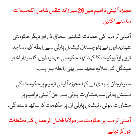
مجوزہ آئینی ترامیم میں20سے زائد شقیں شامل ،تفصیلات
سامنے آگئیں
آئینی ترامیم کی حمایت کیلئے اسحاق ڈار اور دیگر حکومتی
عہدیداروں نے بلوچستان نیشنل پارٹی سے رابطہ کیا، ساجد
ترین ایڈووکیٹ کا کہنا تھا حکومتی عہدیداروں کا سردار اختر
مینگل کے علاوہ مجھ سے بھی رابطہ ہوا ہے۔
سنیٹرجان بلیدی نے کہا مجوزہ آئینی ترمیم پرحکومت کی
نیشنل پارٹی سےمشاورت ہوئی ہے،جن آئینی ترامیم پر
مشاورت ہوئی ، نیشنل پارٹی ان پر حکومت کا ساتھ دے گی۔
آئینی ترامیم پر حکومت نے مولانا فضل الرحمان کے تحفظات
دور کر دیئے