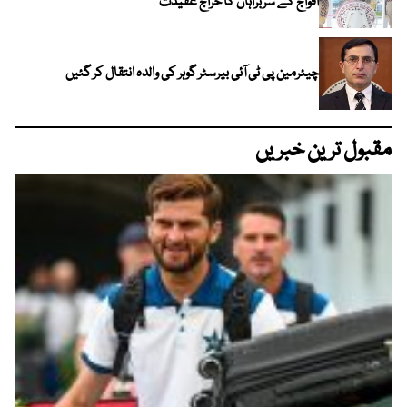
افواج کے سربراہان کا خراج عقیدت
چیئرمین پی ٹی آئی بیرسٹر گوہر کی والدہ انتقال کر گئیں
مقبول ترین خبریں