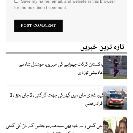
Save my name, email, and website in this browser
for the next time I comment.
تازہ ترین خبریں
پاکستان کرکٹ چھوڑنے کی خبریں، خوشدل شاہ نے
خاموشی توڑ دی
ڈیرہ غازی خان میں گھر کی چھت گر گئی ، 2 جاں بحق ، 3
افراد زخمی
الٹی گنتی والے خود بھی سیدھے ہو جائیں گے ، ان کی گنتی