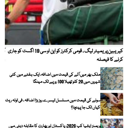
کیریبین پریمیئر لیگ ، قومی کرکٹرز کو این او سی 19 اگست کو جاری
آز
کرنے کا فیصلہ
چھی
ملک بھر میں آٹے کی قیمت میں اضافہ، ایک ہفتے میں کئی
شہروں میں 20 کلو تھیلا 100 روپے تک مہنگا
سونے کی قیمت میں مسلسل تیسرے روز بڑا اضافہ ، فی تولہ ریٹ
کہاں تک جا پہنچا؟
ویمنز ایشیا کپ 2026، پاکستان اور بھارت کا مقابلہ دبئی میں