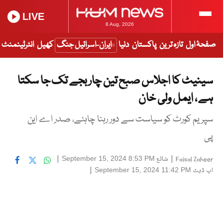
LIVE
8 Aug, 2026
صفحۂ اول
تازہ ترین
پاکستان
دنیا
ایران-اسرائیل جنگ
کھیل
انٹرٹینمنٹ
سینیٹ کا اجلاس صبح تین چار بجے تک جا سکتا
ہے ، ایمل ولی خان
سپریم کورٹ کو سیاست سے دور رہنا چاہئے، صدر اے این
پی
|
شائع
|
September 15, 2024 8:53 PM
Faisal Zaheer
اپ ڈیٹ
|
September 15, 2024 11:42 PM