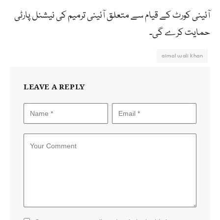
آئینی کورٹ کے قیام سے متعلق آئینی ترمیم کی نیشنل پارٹی
حمایت کرے گی۔
aimal wali khan
LEAVE A REPLY