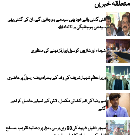
متعلقہ خبریں
الٹی گنتی والے خود بھی سیدھے ہو جائیں گے ، ان کی گنتی بھی
سیدھی ہو جائیگی ، رانا ثناء اللہ
شہداء اور غازیوں کو سول ایوارڈز دینے کی منظوری
وزیر اعظم شہباز شریف کی وفد کے ہمراہ روضہ رسولؐ پر حاضری
میر رضا کی قبر کشائی مکمل ، لاش کے نمونے حاصل کر لئے
گئے
میجر طفیل شہید کی 68 ویں برسی ، مزار پر دعائیہ تقریب ، مسلح