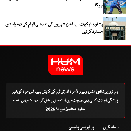
ہو گا
پشاور ہائیکورٹ نے افغان شہریوں کی عارضی قیام کی درخواستیں
مسترد کر دیں
ہم نیوز پر شائع یا نشر ہونے والا مواد ادارتی ٹیم کی کاوش ہے۔ اس مواد کو بغیر
پیشگی اجازت کسی بھی صورت میں استعمال یا نقل کرنا درست نہیں۔ تمام
حقوق محفوظ ہیں © 2026
رابطہ کریں
پرائیویسی پالیسی