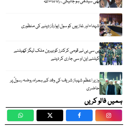
بھی سیدھی ہو جائیگی ، رانا ثناء اللہ
شہداء اور غازیوں کو سول ایوارڈز دینے کی منظوری
پی سی بی نے قومی کرکٹرز کو بیرون ملک لیگز کھیلنے
کیلئے این او سی جاری کر دیئے
وزیر اعظم شہباز شریف کی وفد کے ہمراہ روضہ رسولؐ پر
حاضری
ہمیں فالو کریں
WhatsApp
Twitter
Facebook
Faceboo