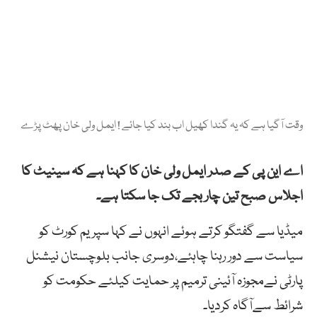
وقت آگیا ہے کہ یہ گندا کھیل اب بند کیا جائے ! ایمل ولی خان پھٹ پڑے
اے این پی کے صدر ایمل ولی خان کا کہنا ہے کہ سینیٹ کا
اجلاس صبح تین چار بجے تک جا سکتا ہے۔
میڈیا سے گفتگو کرتے ہوئے انہوں نے کہا سپریم کورٹ کو
سیاست سے دور رہنا چاہئے،دوسری جانب بلوچستان نیشنل
پارٹی نےمجوزہ آئینی ترمیم پر حمایت کیلئے حکومت کو
شرائط سےآگاہ کردیا۔