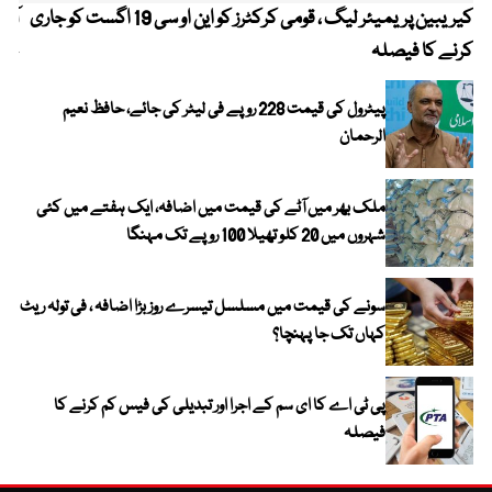
کیریبین پریمیئر لیگ ، قومی کرکٹرز کو این او سی 19 اگست کو جاری
آز
کرنے کا فیصلہ
چھی
پیٹرول کی قیمت 228 روپے فی لیٹر کی جائے، حافظ نعیم
الرحمان
ملک بھر میں آٹے کی قیمت میں اضافہ، ایک ہفتے میں کئی
شہروں میں 20 کلو تھیلا 100 روپے تک مہنگا
سونے کی قیمت میں مسلسل تیسرے روز بڑا اضافہ ، فی تولہ ریٹ
کہاں تک جا پہنچا؟
پی ٹی اے کا ای سم کے اجرا اور تبدیلی کی فیس کم کرنے کا
فیصلہ