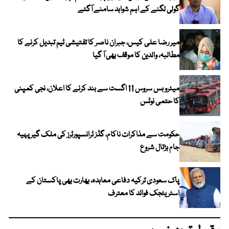
گولی لگنے کے اہم شواہد سامنے آگئے
میر رضا علی کیس، جبران ناصر کا تفتیشی ٹیم تبدیل کرنے کا
مطالبہ، والدین کا موقف بھی آ گیا
میٹرو بس سروس 11 اگست سے بند کرنے کا اعلان، نجی کمپنی
کا حتمی نوٹس
حکومت سے مذاکرات ناکام، گڈز ٹرانسپورٹرز کی ملک گیر پہیہ
جام ہڑتال شروع
پاک سعودی ترکیہ دفاعی معاہدہ، بھارت بھی پاکستان کے
اسٹریٹجک فوائد کا معترف