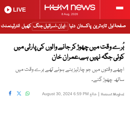
LIVE
8 Aug, 2026
صفحۂ اول
تازہ ترین
پاکستان
دنیا
ایران-اسرائیل جنگ
کھیل
انٹرٹینمنٹ
بُرے وقت میں چھوڑ کر جانے والوں کی پارٹی میں
کوئی جگہ نہیں ہے،عمران خان
اچھے وقتوں میں جو چارلیز بنے ہوئے تھے برے وقت میں
ساتھ چھوڑ گئے۔
|
شائع
August 30, 2024 6:59 PM
Hasnat Mughal