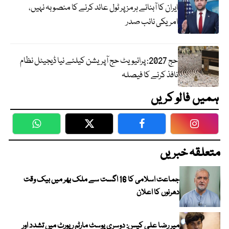
ایران کا آبنائے ہرمز پر ٹول عائد کرنے کا منصوبہ نہیں،
امریکی نائب صدر
حج 2027: پرائیویٹ حج آپریشن کیلئے نیا ڈیجیٹل نظام
نافذ کرنے کا فیصلہ
ہمیں فالو کریں
WhatsApp
Twitter
Facebook
Faceboo
متعلقہ خبریں
جماعت اسلامی کا 16 اگست سے ملک بھر میں بیک وقت
دھرنوں کا اعلان
میر رضا علی کیس: دوسری پوسٹ مارٹم رپورٹ میں تشدد اور