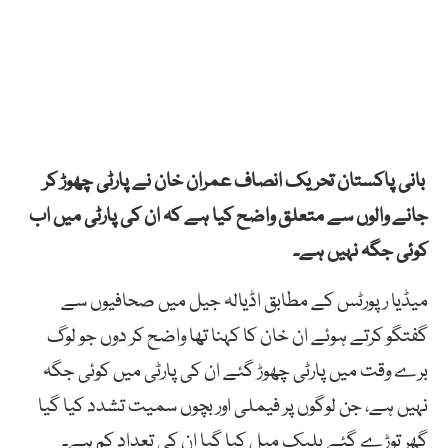
بانی پاکستان تحریک انصاف عمران خان نے پارٹی چھوڑ کر
جانے والوں سے متعلق واضح کیا ہے کہ ان کی پارٹی میں اب
کوئی جگہ نہیں ہے۔
میڈیا رپورٹس کے مطابق اڈیالہ جیل میں صحافیوں سے
گفتگو کرتے ہوئے ان خان کا کہنا تھا واضح کر دوں جو لوگ
برے وقت میں پارٹی چھوڑ گئے ان کی پارٹی میں کوئی جگہ
نہیں ہے، جن لوگوں پر فیملی اور بچوں سمیت تشدد کیا گیا
گھر توڑے گئے بلیک میل کیا گیا ان کی تعداد کم ہے۔