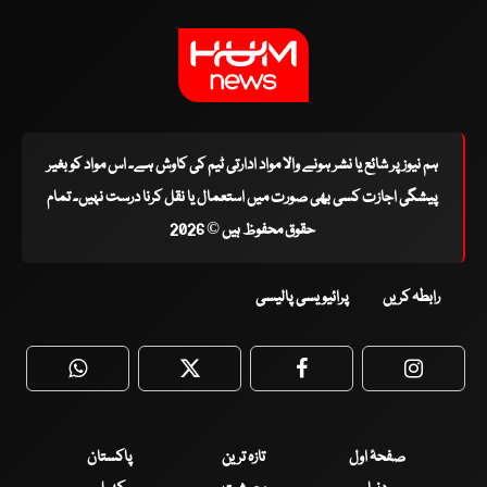
ہم نیوز پر شائع یا نشر ہونے والا مواد ادارتی ٹیم کی کاوش ہے۔ اس مواد کو بغیر
پیشگی اجازت کسی بھی صورت میں استعمال یا نقل کرنا درست نہیں۔ تمام
حقوق محفوظ ہیں © 2026
رابطہ کریں
پرائیویسی پالیسی
WhatsApp
Twitter
Facebook
Faceboo
صفحۂ اول
تازہ ترین
پاکستان