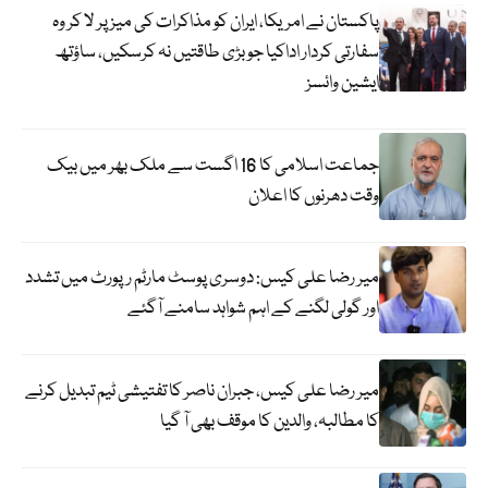
پاکستان نے امریکا، ایران کو مذاکرات کی میز پر لا کر وہ
سفارتی کردار اداکیا جو بڑی طاقتیں نہ کرسکیں، ساؤتھ
ایشین وائسز
جماعت اسلامی کا 16 اگست سے ملک بھر میں بیک
وقت دھرنوں کا اعلان
میر رضا علی کیس: دوسری پوسٹ مارٹم رپورٹ میں تشدد
اور گولی لگنے کے اہم شواہد سامنے آگئے
میر رضا علی کیس، جبران ناصر کا تفتیشی ٹیم تبدیل کرنے
کا مطالبہ، والدین کا موقف بھی آ گیا