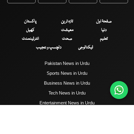
WhatsApp
Twitter
Facebook
Faceboo
صفحۂ اول
تازہ ترین
پاکستان
دنیا
معیشت
کھیل
تعلیم
صحت
انٹرٹینمنٹ
ٹیکنالوجی
دلچسپ و عجیب
Pakistan News in Urdu
Sports News in Urdu
Business News in Urdu
Tech News in Urdu
Entertainment News in Urdu
Health News in Urdu
Hum News English