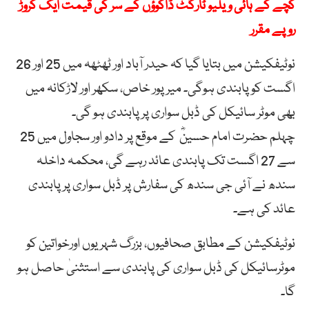
کچے کے ہائی ویلیو ٹارگٹ ڈاکوؤں کے سر کی قیمت ایک کروڑ
روپے مقرر
نوٹیفکیشن میں بتایا گیا کہ حیدر آباد اور ٹھٹھہ میں 25 اور 26
اگست کو پابندی ہوگی۔ میرپور خاص، سکھر اور لاڑکانہ میں
بھی موٹر سائیکل کی ڈبل سواری پر پابندی ہو گی۔
چہلم حضرت امام حسینؓ کے موقع پر دادو اور سجاول میں 25
سے 27 اگست تک پابندی عائد رہے گی، محکمہ داخلہ
سندھ نے آئی جی سندھ کی سفارش پر ڈبل سواری پر پابندی
عائد کی ہے۔
نوٹیفکیشن کے مطابق صحافیوں، بزرگ شہریوں اورخواتین کو
موٹرسائیکل کی ڈبل سواری کی پابندی سے استثنیٰ حاصل ہو
گا۔