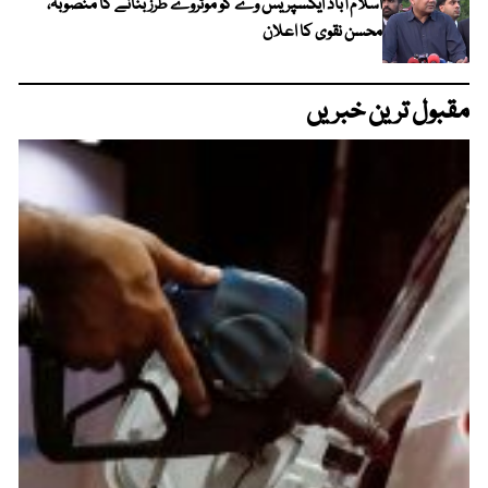
اسلام آباد ایکسپریس وے کو موٹروے طرز بنانے کا منصوبہ،
محسن نقوی کا اعلان
مقبول ترین خبریں