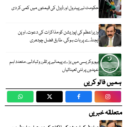
حکومت نے پیٹرول اور ڈیزل کی قیمتوں میں کمی کر دی
وزیراعظم کی اپوزیشن کو مذاکرات کی دعوت، اوپن
ایجنڈے پر بات ہوگی، طارق فضل چودھری
بیوروکریسی میں بڑے پیمانے پر تقرر و تبادلے، متعدد اہم
عہدوں پر نئی تعیناتیاں
ہمیں فالو کریں
WhatsApp
Twitter
Facebook
Faceboo
متعلقہ خبریں