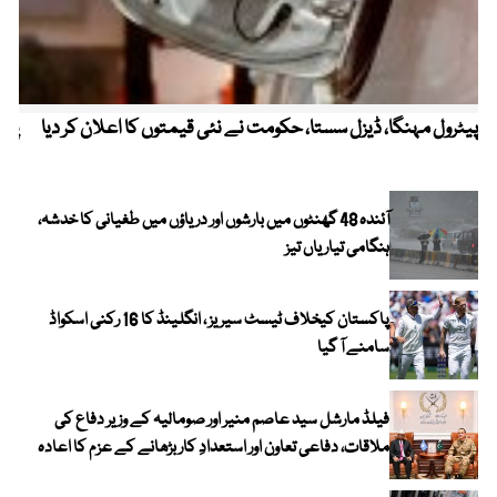
پیٹرول مہنگا، ڈیزل سستا، حکومت نے نئی قیمتوں کا اعلان کر دیا
پنج
آئندہ 48 گھنٹوں میں بارشوں اور دریاؤں میں طغیانی کا خدشہ،
ہنگامی تیاریاں تیز
پاکستان کیخلاف ٹیسٹ سیریز ، انگلینڈ کا 16 رکنی اسکواڈ
سامنے آ گیا
فیلڈ مارشل سید عاصم منیر اور صومالیہ کے وزیر دفاع کی
ملاقات، دفاعی تعاون اور استعدادِ کار بڑھانے کے عزم کا اعادہ