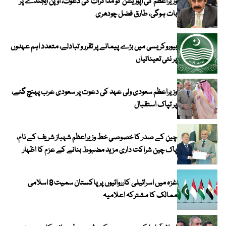
وزیراعظم کی اپوزیشن کو مذاکرات کی دعوت، اوپن ایجنڈے پر
بات ہوگی، طارق فضل چودھری
بیوروکریسی میں بڑے پیمانے پر تقرر و تبادلے، متعدد اہم عہدوں
پر نئی تعیناتیاں
وزیراعظم سعودی ولی عہد کی دعوت پر سعودی عرب پہنچ گئے،
پر تپاک استقبال
چین کے صدر کا خصوصی خط وزیراعظم شہباز شریف کے نام،
پاک چین شراکت داری مزید مضبوط بنانے کے عزم کا اظہار
غزہ میں اسرائیلی کارروائیوں پر پاکستان سمیت 8 اسلامی
ممالک کا مشترکہ اعلامیہ