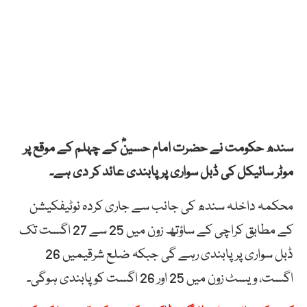
سندھ حکومت نے حضرت امام حسینؓ کے چہلم کے موقع پر
موٹر سائیکل کی ڈبل سواری پر پابندی عائد کر دی ہے۔
محکمہ داخلہ سندھ کی جانب سے جاری کردہ نوٹیفکیشن
کے مطابق کراچی کے ساؤتھ زون میں 25 سے 27 اگست تک
ڈبل سواری پر پابندی رہے گی جبکہ ضلع شرقیمیں 26
اگست، ویسٹ زون میں 25 اور 26 اگست کو پابندی ہوگی۔