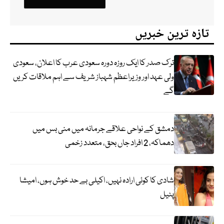
تازہ ترین خبریں
ترک صدر کا ایک روزہ دورہ سعودی عرب کا اعلان، سعودی
ولی عہد اور وزیراعظم شہباز شریف سے اہم ملاقات کریں
گے
دمشق کے نواحی علاقے جرمانہ میں منی بس میں
دھماکہ، 2 افراد جاں بحق، متعدد زخمی
شادی کا کوئی ارادہ نہیں، اکیلی بے حد خوش ہوں، امیشا
پٹیل