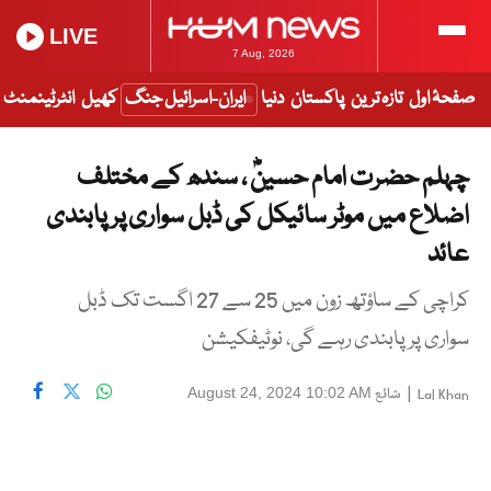
LIVE
7 Aug, 2026
صفحۂ اول
تازہ ترین
پاکستان
دنیا
ایران-اسرائیل جنگ
کھیل
انٹرٹینمنٹ
چہلم حضرت امام حسینؓ ، سندھ کے مختلف
اضلاع میں موٹر سائیکل کی ڈبل سواری پر پابندی
عائد
کراچی کے ساؤتھ زون میں 25 سے 27 اگست تک ڈبل
سواری پر پابندی رہے گی، نوٹیفکیشن
|
شائع
August 24, 2024 10:02 AM
Lal Khan