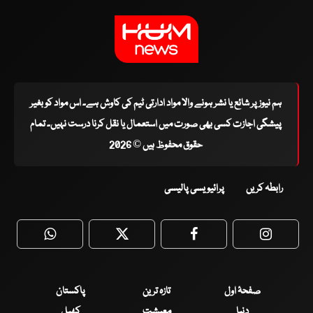
ہم نیوز پر شائع یا نشر ہونے والا مواد ادارتی ٹیم کی کاوش ہے۔ اس مواد کو بغیر
پیشگی اجازت کسی بھی صورت میں استعمال یا نقل کرنا درست نہیں۔ تمام
حقوق محفوظ ہیں © 2026
رابطہ کریں
پرائیویسی پالیسی
WhatsApp
Twitter
Facebook
Faceboo
صفحۂ اول
تازہ ترین
پاکستان
دنیا
معیشت
کھیل