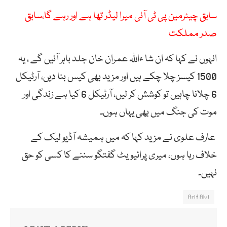
سابق چیئرمین پی ٹی آئی میرا لیڈر تھا ہے اور رہے گا،سابق
صدر مملکت
انہوں نے کہا کہ ان شا ءاللہ عمران خان جلد باہر آئیں گے ، یہ
1500 کیسز چلا چکے ہیں اور مزید بھی کیس بنا دیں، آرٹیکل
6 چلانا چاہیں تو کوشش کر لیں، آرٹیکل 6 کیا ہے زندگی اور
موت کی جنگ میں بھی یہاں ہوں۔
عارف علوی نے مزید کہا کہ میں ہمیشہ آڈیو لیک کے
خلاف رہا ہوں، میری پرائیویٹ گفتگو سننے کا کسی کو حق
نہیں۔
Arif Alvi