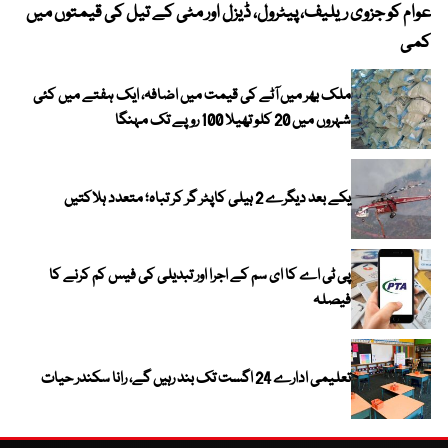
عوام کو جزوی ریلیف، پیٹرول، ڈیزل اور مٹی کے تیل کی قیمتوں میں
4 روز میں سونے کی قیمت میں بڑا اضافہ
کمی
ملک بھر میں آٹے کی قیمت میں اضافہ، ایک ہفتے میں کئی
شہروں میں 20 کلو تھیلا 100 روپے تک مہنگا
یکے بعد دیگرے 2 ہیلی کاپٹر گر کر تباہ؛ متعدد ہلاکتیں
پی ٹی اے کا ای سم کے اجرا اور تبدیلی کی فیس کم کرنے کا
فیصلہ
تعلیمی ادارے 24 اگست تک بند رہیں گے، رانا سکندر حیات