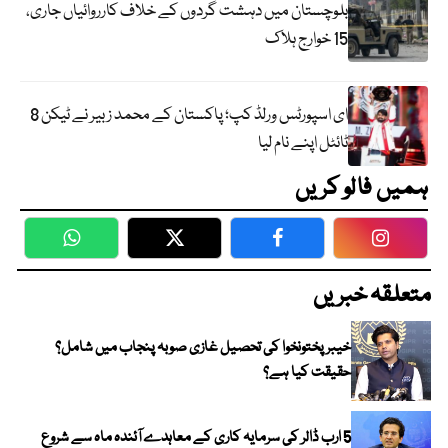
بلوچستان میں دہشت گردوں کے خلاف کارروائیاں جاری،
15 خوارج ہلاک
ای اسپورٹس ورلڈ کپ؛ پاکستان کے محمد زبیر نے ٹیکن 8
ٹائٹل اپنے نام لیا
ہمیں فالو کریں
WhatsApp
Twitter
Facebook
Faceboo
متعلقہ خبریں
خیبر پختونخوا کی تحصیل غازی صوبہ پنجاب میں شامل؟
حقیقت کیا ہے؟
5 ارب ڈالر کی سرمایہ کاری کے معاہدے آئندہ ماہ سے شروع