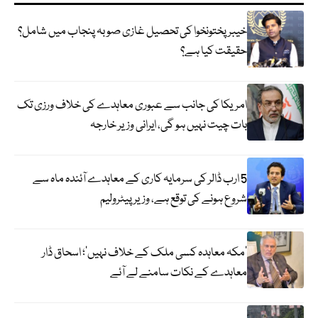
خیبر پختونخوا کی تحصیل غازی صوبہ پنجاب میں شامل؟
حقیقت کیا ہے؟
امریکا کی جانب سے عبوری معاہدے کی خلاف ورزی تک
بات چیت نہیں ہو گی، ایرانی وزیر خارجہ
5 ارب ڈالر کی سرمایہ کاری کے معاہدے آئندہ ماہ سے
شروع ہونے کی توقع ہے، وزیر پیٹرولیم
‘مکہ معاہدہ کسی ملک کے خلاف نہیں’؛ اسحاق ڈار
معاہدے کے نکات سامنے لے آئے