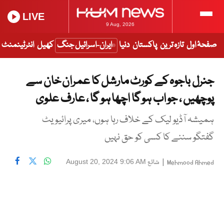
LIVE
9 Aug, 2026
صفحۂ اول
تازہ ترین
پاکستان
دنیا
ایران-اسرائیل جنگ
کھیل
انٹرٹینمنٹ
جنرل باجوہ کے کورٹ مارشل کا عمران خان سے
پوچھیں ، جو اب ہو گا اچھا ہو گا ، عارف علوی
ہمیشہ آڈیو لیک کے خلاف رہا ہوں، میری پرائیویٹ
گفتگو سننے کا کسی کو حق نہیں
|
شائع
August 20, 2024 9:06 AM
Mehmood Ahmed