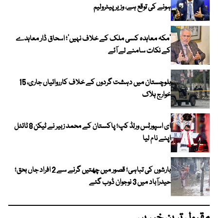
ہونے کی توقع ہے، وزیر پیٹرولیم
‘مکہ معاہدہ کسی ملک کے خلاف نہیں’؛ اسحاق ڈار معاہدے
کے نکات سامنے لے آئے
بلوچستان میں دہشت گردوں کے خلاف کارروائیاں جاری، 15
خوارج ہلاک
ای اسپورٹس ورلڈ کپ؛ پاکستان کے محمد زبیر نے ٹیکن 8 ٹائٹل
اپنے نام لیا
بارشوں کی تباہی؛ قصور میں چھتیں گرنے سے 2 افراد جاں بحق؛
حیدرآباد میں 3 نوجوان ڈوب گئے