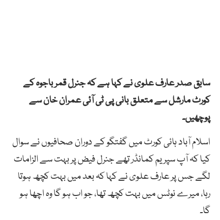
سابق صدر عارف علوی نے کہا ہے کہ جنرل قمر باجوہ کے
کورٹ مارشل سے متعلق بانی پی ٹی آئی عمران خان سے
پوچھیں۔
اسلام آباد ہائی کورٹ میں گفتگو کے دوران صحافیوں نے سوال
کیا کہ آپ سپریم کمانڈر تھے جنرل فیض پر بہت سے الزامات
لگے جس پر عارف علوی نے کہا کہ بعد میں بہت کچھ ہوتا
رہا، میرے نوٹس میں بہت کچھ تھا، جو اب ہو گا وہ اچھا ہو
گا۔